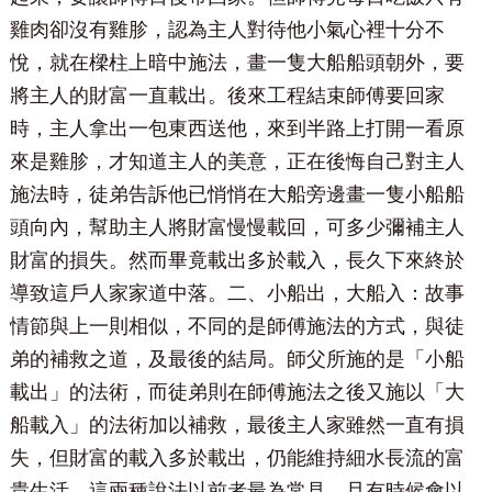
雞肉卻沒有雞胗，認為主人對待他小氣心裡十分不
悅，就在樑柱上暗中施法，畫一隻大船船頭朝外，要
將主人的財富一直載出。後來工程結束師傅要回家
時，主人拿出一包東西送他，來到半路上打開一看原
來是雞胗，才知道主人的美意，正在後悔自己對主人
施法時，徒弟告訴他已悄悄在大船旁邊畫一隻小船船
頭向內，幫助主人將財富慢慢載回，可多少彌補主人
財富的損失。然而畢竟載出多於載入，長久下來終於
導致這戶人家家道中落。二、小船出，大船入：故事
情節與上一則相似，不同的是師傅施法的方式，與徒
弟的補救之道，及最後的結局。師父所施的是「小船
載出」的法術，而徒弟則在師傅施法之後又施以「大
船載入」的法術加以補救，最後主人家雖然一直有損
失，但財富的載入多於載出，仍能維持細水長流的富
貴生活。這兩種說法以前者最為常見，且有時候會以