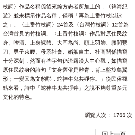
枝詞〉作品名稱係後來編方志者所加上的，《裨海紀
遊》並未標示作品名稱，僅稱「再為土番竹枝以詠
之」。〈土番竹枝詞〉24首及〈台灣竹枝詞〉12首為
台灣首見的竹枝詞。〈土番竹枝詞〉作品對原住民紋
身、嗜酒、上身裸體、大耳為尚、頭上羽飾、腰間繫
刀、男子束腰、母系社會、婚姻自主、社商關係描寫
十分深刻，然而有些字句仍流露漢人中心觀，如描寫
原住民紋身的詩句「文身舊俗是雕青，背上盤旋鳥翼
形；一變又為文豹鞹，蛇神牛鬼共猙獰。」從民俗觀
點來看，詩中「蛇神牛鬼共猙獰」之說不夠尊重多元
文化的特色。
瀏覽人次：
1766
次
回上一頁