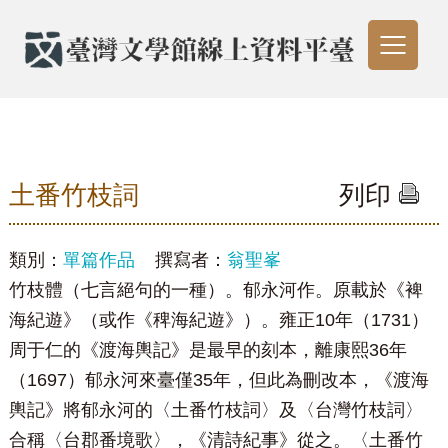
土番竹枝詞
列印
類別：
單篇作品
撰寫者：
翁聖峯
竹枝體（七言絕句的一種）。郁永河作。原載於《裨
海紀遊》（或作《稗海紀遊》）。雍正10年（1731）
周于仁的《渡海輿記》是最早的刻本，離康熙36年
（1697）郁永河來臺僅35年，但此為刪改本，《渡海
輿記》將郁永河的〈土番竹枝詞〉及〈台灣竹枝詞〉
合稱〈台郡番境歌〉，《清詩紀事》從之。〈土番竹