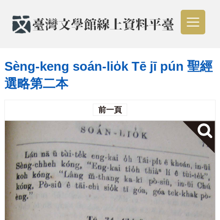
Sèng-keng soán-lio̍k Tē jī pún 聖經
選略第二本
前一頁