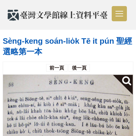
Sèng-keng soán-lio̍k Tē it pún 聖經
選略第一本
前一頁
後一頁