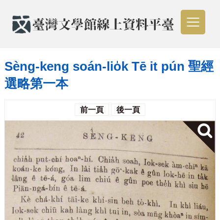
Sèng-keng soán-lio̍k Tē it pún 聖經
選略第一本
前一頁
後一頁