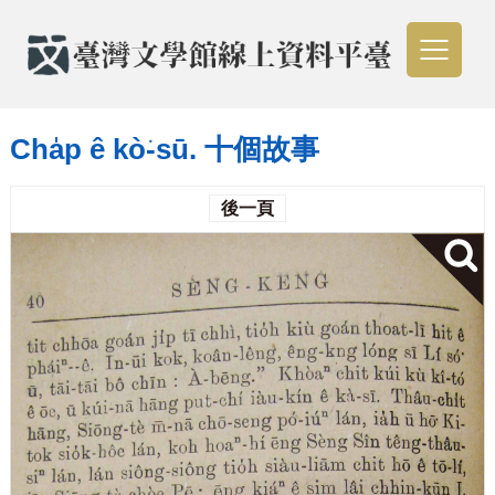
Cha̍p ê kò͘-sū. 十個故事
後一頁