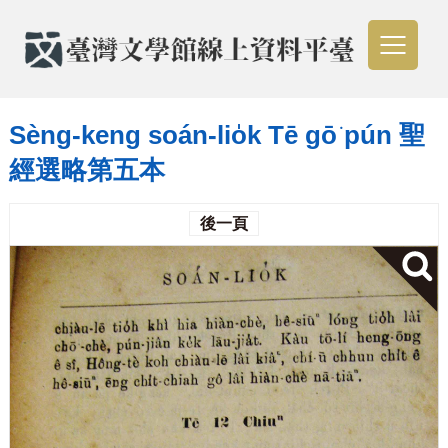
Sèng-keng soán-lio̍k Tē gō͘ pún 聖
經選略第五本
後一頁