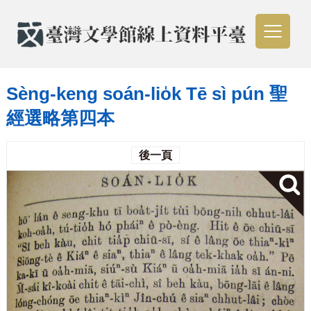
Sèng-keng soán-lio̍k Tē sì pún 聖
經選略第四本
後一頁