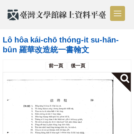
Lô hôa kái-chō thóng-it su-hān-
bûn 羅華改造統一書翰文
前一頁
後一頁