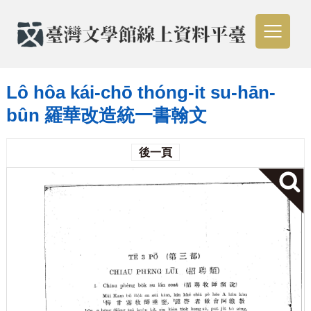
Lô hôa kái-chō thóng-it su-hān-
bûn 羅華改造統一書翰文
後一頁