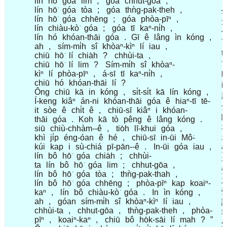
lín
hō͘
góa
lim
;
góa
chhut-gōa
,
lín
hō͘
góa
tòa
;
góa
thǹg-pak-theh
,
lín
hō͘
góa
chhēng
;
góa
phòa-pīⁿ
,
lín
chiàu-kò͘
góa
;
góa
tī
kaⁿ-ni̍h
,
lín
hó
khóan-thāi
góa
.
Gī
ê
lâng
ìn
kóng
,
ah
,
sím-mi̍h
sî
khòaⁿ-kìⁿ
lí
iau
,
tī
chiū
hō͘
lí
chia̍h
?
chhùi-ta
,
chiū
hō͘
lí
lim
?
Sím-mi̍h
sî
khòaⁿ-
kìⁿ
lí
phòa-pīⁿ
,
á-sī
tī
kaⁿ-ni̍h
,
chiū
hó
khóan-thāi
lí
?
i
Ông
chiū
kā
in
kóng
,
si̍t-si̍t
kā
lín
kóng
,
Í-keng
kiâⁿ
án-ni
khóan-thāi
góa
ê
hiaⁿ-tī
tē-
it
sòe
ê
chi̍t
ê
,
chiū-sī
kiâⁿ
i
khóan-
thāi
góa
.
Koh
kā
tò
pêng
ê
lâng
kóng
.
siū
chiù-chhàm--ê
,
tio̍h
lī-khui
góa
,
khì
ji̍p
éng-óan
ê
hé
,
chiū-sī
in-ūi
Mô͘-
kúi
kap
i
sù-chiá
pī-pān--ê
.
In-ūi
góa
iau
,
lín
bô
hō͘
góa
chia̍h
;
chhùi-
ta
lín
bô
hō͘
góa
lim
;
chhut-gōa
,
lín
bô
hō͘
góa
tòa
;
thǹg-pak-thah
,
lín
bô
hō͘
góa
chhēng
;
phòa-pīⁿ
kap
koaiⁿ-
kaⁿ
,
lín
bô
chiàu-kò͘
góa
.
In
ìn
kóng
,
ah
,
góan
sím-mi̍h
sî
khòaⁿ-kìⁿ
lí
iau
,
chhùi-ta
,
chhut-gōa
,
thǹg-pak-theh
,
phòa-
pīⁿ
,
koaiⁿ-kaⁿ
,
chiū
bô
ho̍k-sāi
lí
mah
?
”