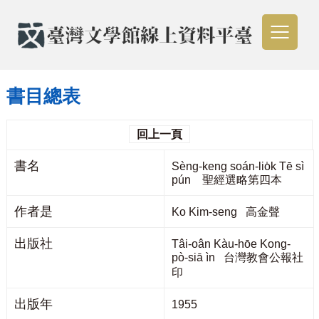
書目總表
回上一頁
書名
Sèng-keng soán-lio̍k Tē sì
pún 聖經選略第四本
作者是
Ko Kim-seng 高金聲
出版社
Tâi-oân Kàu-hōe Kong-
pò-siā ìn 台灣教會公報社
印
出版年
1955