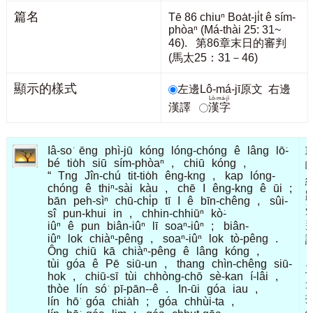
篇名
Tē 86 chiuⁿ Boa̍t-ji̍t ê sím-
phòaⁿ (Má-thài 25: 31~
46). 第86章末日的審判
(馬太25：31－46)
顯示的樣式
左邊Lô-má-jī原文
右邊
Lô-má-jī
漢譯
漢字
Iâ-so͘
ēng
phì-jū
kóng
lóng-chóng
ê
lâng
lō͘-
bé
tio̍h
siū
sím-phòaⁿ
,
chiū
kóng
,
“
Tng
Jîn-chú
tit-tio̍h
êng-kng
,
kap
lóng-
chóng
ê
thiⁿ-sài
kàu
,
chē
I
êng-kng
ê
ūi
;
bān
peh-sìⁿ
chū-chi̍p
tī
I
ê
bīn-chêng
,
sûi-
sî
pun-khui
in
,
chhin-chhiūⁿ
kò͘-
iûⁿ
ê
pun
biân-iûⁿ
lī
soaⁿ-iûⁿ
;
biân-
iûⁿ
lok
chiàⁿ-pêng
,
soaⁿ-iûⁿ
lok
tò-pêng
.
Ông
chiū
kā
chiàⁿ-pêng
ê
lâng
kóng
,
tùi
góa
ê
Pē
siū-un
,
thang
chìn-chêng
siū-
hok
,
chiū-sī
tùi
chhòng-chō
sè-kan
í-lâi
,
thòe
lín
só͘
pī-pān--ê
.
In-ūi
góa
iau
,
lín
hō͘
góa
chia̍h
;
góa
chhùi-ta
,