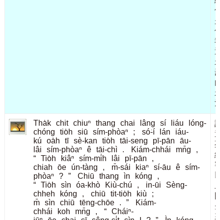
Tha̍k
chit
chiuⁿ
thang
chai
lâng
sí
liáu
lóng-
chóng
tio̍h
siū
sím-phòaⁿ
;
só͘-í
lán
iáu-
kú
oa̍h
tī
sè-kan
tio̍h
tāi-seng
pī-pān
āu-
lâi
sím-phòaⁿ
ê
tāi-chì
.
Kiám-chhái
mn̄g
,
“
Tio̍h
kiâⁿ
sím-mi̍h
lâi
pī-pān
,
chiah
ōe
ún-tàng
,
m̄-sái
kiaⁿ
sí-āu
ê
sím-
phòaⁿ
?
”
Chiū
thang
ìn
kóng
,
“
Tio̍h
sìn
óa-khò
Kiù-chú
,
in-ūi
Sèng-
chheh
kóng
,
chiū
tit-tio̍h
kiù
;
m̄
sìn
chiū
tēng-chōe
.
”
Kiám-
chhái
koh
mn̄g
,
“
Cháiⁿ-