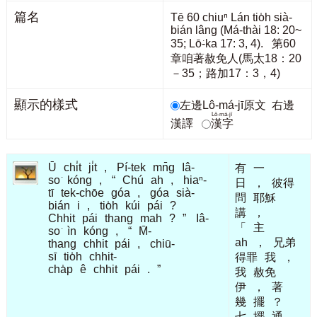
篇名
Tē 60 chiuⁿ Lán tio̍h sià-
bián lâng (Má-thài 18: 20~
35; Lō͘-ka 17: 3, 4). 第60
章咱著赦免人(馬太18：20
－35；路加17：3，4)
顯示的樣式
左邊Lô-má-jī原文
右邊
Lô-má-jī
漢譯
漢字
Ū
chi̍t
ji̍t
,
Pí-tek
mn̄g
Iâ-
有
一
so͘
kóng
,
“
Chú
ah
,
hiaⁿ-
日
，
彼得
tī
tek-chōe
góa
,
góa
sià-
問
耶穌
bián
i
,
tio̍h
kúi
pái
?
講
，
Chhit
pái
thang
mah
?
”
Iâ-
「
主
so͘
ìn
kóng
,
“
M̄-
ah
，
兄弟
thang
chhit
pái
,
chiū-
sī
tio̍h
chhit-
得罪
我
，
cha̍p
ê
chhit
pái
.
”
我
赦免
伊
，
著
幾
擺
？
七
擺
通