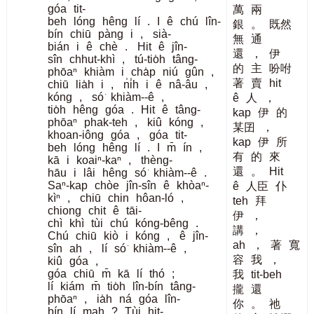
góa
tit-
萬
兩
beh
lóng
hêng
lí
.
I
ê
chú
lîn-
銀
。
既然
bín
chiū
pàng
i
,
sià-
無
通
bián
i
ê
chè
.
Hit
ê
jîn-
還
，
伊
sîn
chhut-khì
,
tú-tio̍h
tâng-
的
主
吩咐
phōaⁿ
khiàm
i
cha̍p
niú
gûn
,
著
賣
hit
chiū
lia̍h
i
,
n̍i̍h
i
ê
nâ-âu
,
kóng
,
só͘
khiàm--ê
,
ê
人
，
tio̍h
hêng
góa
.
Hit
ê
tâng-
kap
伊
的
phōaⁿ
phak-teh
,
kiû
kóng
,
某囝
，
khoan-iông
góa
,
góa
tit-
kap
伊
所
beh
lóng
hêng
lí
.
I
m̄
ín
,
有
的
來
kā
i
koaiⁿ-kaⁿ
,
thèng-
還
。
Hit
hāu
i
lâi
hêng
só͘
khiàm--ê
.
Saⁿ-kap
chòe
jîn-sîn
ê
khòaⁿ-
ê
人臣
仆
kìⁿ
,
chiū
chin
hôan-ló
,
teh
拜
chiong
chit
ê
tāi-
伊
，
chì
khì
tùi
chú
kóng-bêng
.
講
，
Chú
chiū
kiò
i
kóng
,
ê
jîn-
ah
，
著
寬
sîn
ah
,
lí
só͘
khiàm--ê
,
容
我
，
kiû
góa
,
góa
chiū
m̄
kā
lí
thó
;
我
tit-beh
lí
kiám
m̄
tio̍h
lîn-bín
tâng-
攏
還
phōaⁿ
,
ia̍h
ná
góa
lîn-
你
。
祂
bín
lí
mah
?
Tùi
hit-