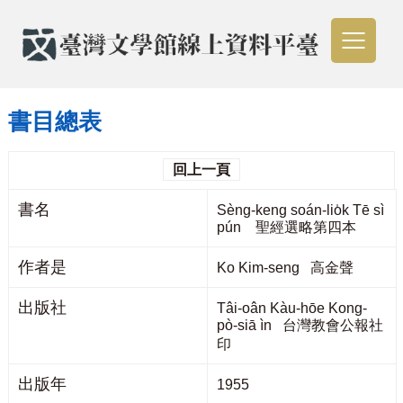
書目總表
回上一頁
書名
Sèng-keng soán-lio̍k Tē sì
pún 聖經選略第四本
作者是
Ko Kim-seng 高金聲
出版社
Tâi-oân Kàu-hōe Kong-
pò-siā ìn 台灣教會公報社
印
出版年
1955