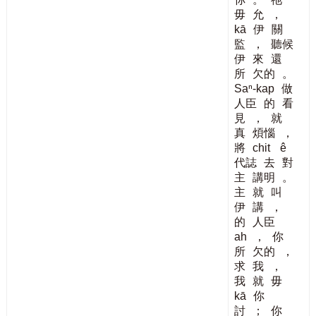
毋
允
，
kā
伊
關
監
，
聽候
伊
來
還
所
欠的
。
Saⁿ-kap
做
人臣
的
看
見
，
就
真
煩惱
，
將
chit
ê
代誌
去
對
主
講明
。
主
就
叫
伊
講
，
的
人臣
ah
，
你
所
欠的
，
求
我
，
我
就
毋
kā
你
討
；
你