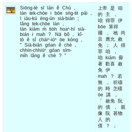
Siōng-tè
sī
lán
ê
Chú
,
上帝
是
咱
lán
tek-chōe
i
bōe
sǹg-tit
pái
,
的
主
，
I
iáu-kú
èng-ún
sià-bián
;
咱
得罪
伊
lâng
tek-chōe
lán
,
bōe
算得
lán
kiám
m̄
tio̍h
hoaⁿ-hí
sià-
擺
，
祂
尚
bián
i
mah
?
Nā
bô
,
kî-
且
應允
赦
tó
ê
sî
cháiⁿ-iūⁿ
ōe
kóng
,
“
Sià-bián
góan
ê
chè
,
免
；
人
得
chhin-chhiūⁿ
góan
sím-
罪
咱
，
mi̍h
lâng
ê
chè
?
”
咱
kiám
毋
著
歡喜
赦
免
伊
mah
？
若
無
，
祈禱
的
時
怎樣
ōe
講
，
「
赦免
阮
的
債
，
親
像
阮
甚物
人
的
債
？
」