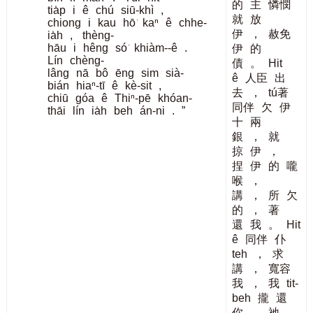
的
主
憐憫
tia̍p
i
ê
chú
siū-khì
,
就
放
chiong
i
kau
hō͘
kaⁿ
ê
chhe-
伊
，
赦免
ia̍h
,
thèng-
hāu
i
hêng
só͘
khiàm--ê
.
伊
的
Lín
chèng-
債
。
Hit
lâng
nā
bô
ēng
sim
sià-
ê
人臣
出
bián
hiaⁿ-tī
ê
kè-sit
,
去
，
tú著
chiū
góa
ê
Thiⁿ-pē
khóan-
同伴
欠
伊
thāi
lín
ia̍h
beh
án-ni
.
”
十
兩
銀
，
就
掠
伊
，
捏
伊
的
嚨
喉
，
講
，
所
欠
的
，
著
還
我
。
Hit
ê
同伴
仆
teh
，
求
講
，
寬容
我
，
我
tit-
beh
攏
還
你
。
祂