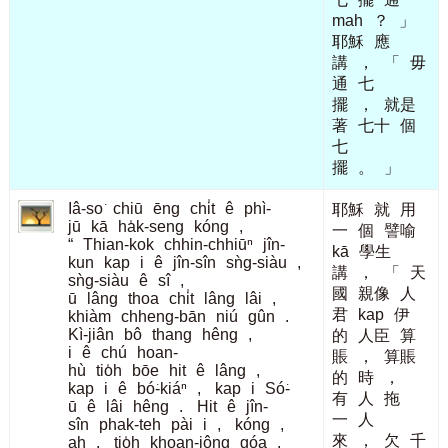
mah
？
」
耶穌
應
講
，
「
毋
通
七
擺
，
就是
著
七十
個
七
擺
。
」
Iâ-so͘
chiū
ēng
chi̍t
ê
phì-
耶穌
就
用
jū
kā
ha̍k-seng
kóng
,
一
個
譬喻
“
Thian-kok
chhin-chhiūⁿ
jîn-
kā
學生
kun
kap
i
ê
jîn-sîn
sǹg-siàu
,
講
，
「
天
sǹg-siàu
ê
sî
,
國
親像
人
ū
lâng
thoa
chi̍t
lâng
lâi
,
君
kap
伊
khiàm
chheng-bān
niú
gûn
.
Kì-jiân
bô
thang
hêng
,
的
人臣
算
i
ê
chú
hoan-
賬
，
算賬
hù
tio̍h
bōe
hit
ê
lâng
,
的
時
，
kap
i
ê
bó͘-kiáⁿ
,
kap
i
Só͘-
有
人
拖
ū
ê
lâi
hêng
.
Hit
ê
jîn-
一
人
sîn
phak-teh
pài
i
,
kóng
,
來
，
欠
千
ah
,
tio̍h
khoan-iông
góa
,