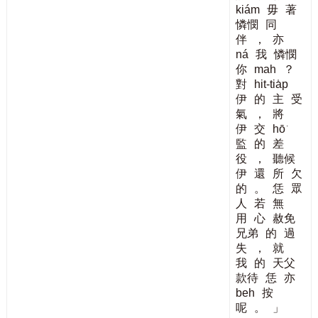
kiám
毋
著
憐憫
同
伴
，
亦
ná
我
憐憫
你
mah
？
對
hit-tia̍p
伊
的
主
受
氣
，
將
伊
交
hō͘
監
的
差
役
，
聽候
伊
還
所
欠
的
。
恁
眾
人
若
無
用
心
赦免
兄弟
的
過
失
，
就
我
的
天父
款待
恁
亦
beh
按
呢
。
」