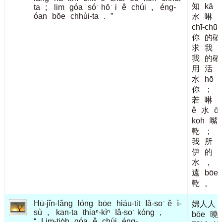
知
kā
ta
;
lim
góa
só͘
hō͘
i
ê
chúi
,
éng-
óan
bōe
chhùi-ta
.
”
水
啉
chī-chūi
你
的確
求
我
我
的確
用
活
水
hō͘
你
；
若
啉
c
ê
水
ō
koh
嘴
乾
；
我
所
h
伊
的
水
，
遠
bōe
乾
。
Hū-jîn-lâng
lóng
bōe
hiáu-tit
Iâ-so͘
ê
ì-
婦人人
sù
,
kan-ta
thiaⁿ-kìⁿ
Iâ-so͘
kóng
,
bōe
曉
“
Lim-tio̍h
góa
ê
chúi
éng-