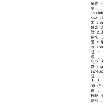
敬畏
耶
華
。
Í-su-la̍h
kap
尼
米
chh
猶太
人
對
巴比
倒來
，
愛
tī
耶
冷
koh
起
一
殿
，
利亞
人
愛
kap
saⁿ-kap
起
，
太
人
hō͘
伊
份
，
按呢
兩
結怨
。