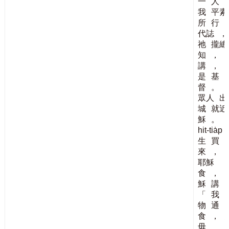
一
人
我
平素
所
行
代誌
，
祂
攏總
知
，
講
，
是
基
督
。
眾人
出
城
就近
穌
。
T
hit-tia̍p
生
買
來
，
耶穌
食
，
穌
講
「
我
物
通
食
，
毋