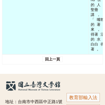
的
人
聖冊
講
，
「
嘴乾
的
著
來
，
得著
活
的
水
ō
白白
得
著
。
回上一頁
教育部輸入法
地址：台南市中西區中正路1號