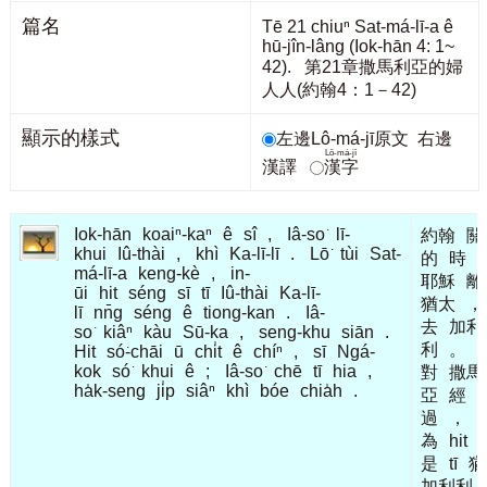
篇名
Tē 21 chiuⁿ Sat-má-lī-a ê
hū-jîn-lâng (Iok-hān 4: 1~
42). 第21章撒馬利亞的婦
人人(約翰4：1－42)
顯示的樣式
左邊Lô-má-jī原文
右邊
Lô-má-jī
漢譯
漢字
Iok-hān
koaiⁿ-kaⁿ
ê
sî
,
Iâ-so͘
lī-
約翰
關
khui
Iû-thài
,
khì
Ka-lī-lī
.
Lō͘
tùi
Sat-
的
時
má-lī-a
keng-kè
,
in-
耶穌
離
ūi
hit
séng
sī
tī
Iû-thài
Ka-lī-
猶太
，
lī
nn̄g
séng
ê
tiong-kan
.
Iâ-
去
加利
so͘
kiâⁿ
kàu
Sū-ka
,
seng-khu
siān
.
利
。
Hit
só͘-chāi
ū
chi̍t
ê
chíⁿ
,
sī
Ngá-
kok
só͘
khui
ê
;
Iâ-so͘
chē
tī
hia
,
對
撒馬
ha̍k-seng
ji̍p
siâⁿ
khì
bóe
chia̍h
.
亞
經
過
，
為
hit
是
tī
猶
加利利