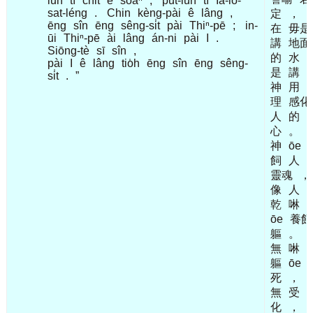
lūn
tī
chit
ê
soaⁿ
,
put-lūn
tī
Iâ-lō͘-
sat-léng
.
Chin
kèng-pài
ê
lâng
,
定
，
ēng
sîn
ēng
sêng-si̍t
pài
Thiⁿ-pē
;
in-
在
毋是
ūi
Thiⁿ-pē
ài
lâng
án-ni
pài
I
.
講
地面
Siōng-tè
sī
sîn
,
的
水
pài
I
ê
lâng
tio̍h
ēng
sîn
ēng
sêng-
是
講
si̍t
.
”
神
用
理
感化
人
的
心
。
神
ōe
飼
人
靈魂
，
像
人
乾
啉
ōe
養飼
軀
。
無
啉
軀
ōe
死
，
無
受
化
，