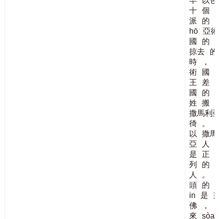
早
以色
十
個
派
的
hō͘
亞術
國
的
掠去
的
時
，
術
國
王
差
國
的
姓
搬
撒馬利
徛
。
以
撒馬
亞
人
是
正
列
的
人
。
頭
的
in
是
佛
，
來
sòa