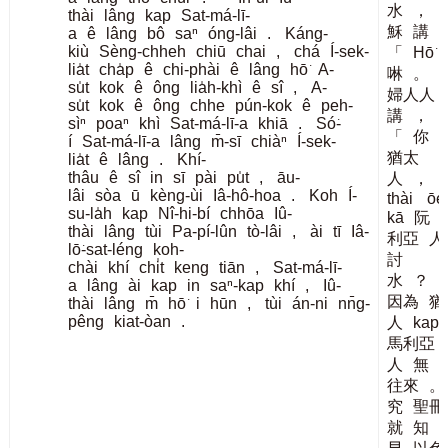
水
，
thài
lâng
kap
Sat-má-lī-
穌
講
a
ê
lâng
bô
saⁿ
óng-lâi
.
Káng-
kiù
Sèng-chheh
chiū
chai
,
chá
Í-sek-
「
Hō͘
lia̍t
cha̍p
ê
chi-phài
ê
lâng
hō͘
A-
啉
。
su̍t
kok
ê
ông
lia̍h-khì
ê
sî
,
A-
婦人人
su̍t
kok
ê
ông
chhe
pún-kok
ê
peh-
講
，
sìⁿ
poaⁿ
khì
Sat-má-lī-a
khiā
.
Só͘-
「
你
í
Sat-má-lī-a
lâng
m̄-sī
chiàⁿ
Í-sek-
猶太
lia̍t
ê
lâng
.
Khí-
thâu
ê
sî
in
sī
pài
pu̍t
,
āu-
人
，
b
lâi
sòa
ū
kèng-ùi
Iâ-hô-hoa
.
Koh
Í-
thài
ōe
su-la̍h
kap
Nî-hi-bí
chhōa
Iû-
kā
阮
thài
lâng
tùi
Pa-pí-lûn
tò-lâi
,
ài
tī
Iâ-
利亞
人
lō͘-sat-léng
koh-
討
chài
khí
chi̍t
keng
tiān
,
Sat-má-lī-
水
？
a
lâng
ài
kap
in
saⁿ-kap
khí
,
Iû-
因為
猶
thài
lâng
m̄
hō͘
i
hūn
,
tùi
án-ni
nn̄g-
pêng
kiat-òan
.
人
kap
馬利亞
人
無
往來
。
究
聖冊
就
知