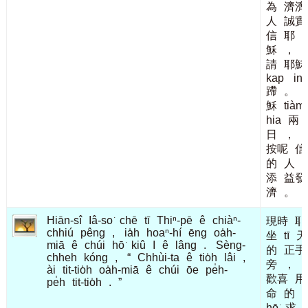
為
濟濟
人
誠實
信
耶
穌
，
s
請
耶穌
kap
in
蹛
。
穌
tiàm
hia
兩
日
，
按呢
信
的
人
添
益發
濟
。
Hiān-sî
Iâ-so͘
chē
tī
Thiⁿ-pē
ê
chiàⁿ-
現時
耶
chhiú
pêng
,
ia̍h
hoaⁿ-hí
ēng
oa̍h-
坐
tī
天
miā
ê
chúi
hō͘
kiû
I
ê
lâng
.
Sèng-
的
正手
chheh
kóng
,
“
Chhùi-ta
ê
tio̍h
lâi
,
旁
，
ài
tit-tio̍h
oa̍h-miā
ê
chúi
ōe
pe̍h-
歡喜
用
pe̍h
tit-tio̍h
.
”
命
的
hō͘
求