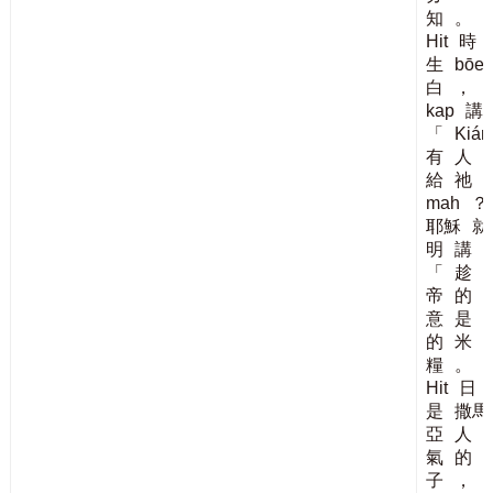
知
。
Hit
時
生
bōe
白
，
s
kap
講
「
Kiá
有
人
給
祂
mah
？
耶穌
就
明
講
「
趁
帝
的
意
是
的
米
糧
。
Hit
日
是
撒馬
亞
人
氣
的
子
，