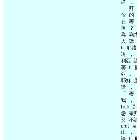
講
，
「
拜
帝
的
在
著
tī
落
？
為
猶太
人
講
tī
耶路
冷
，
利亞
講
著
tī
撒
亞
。
耶穌
應
講
，
「
著
我
，
beh
到
恁
敬拜
父
不論
chit
ê
山
，
論
tī
耶