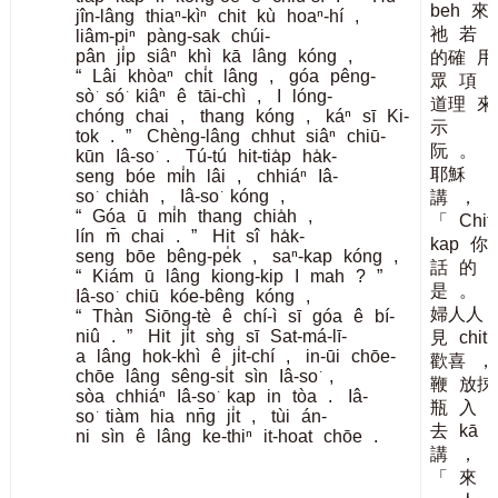
beh
來
jîn-lâng
thiaⁿ-kìⁿ
chit
kù
hoaⁿ-hí
,
祂
若
liâm-piⁿ
pàng-sak
chúi-
pân
ji̍p
siâⁿ
khì
kā
lâng
kóng
,
的確
用
“
Lâi
khòaⁿ
chi̍t
lâng
,
góa
pêng-
眾
項
sò͘
só͘
kiâⁿ
ê
tāi-chì
,
I
lóng-
道理
來
chóng
chai
,
thang
kóng
,
káⁿ
sī
Ki-
示
tok
.
”
Chèng-lâng
chhut
siâⁿ
chiū-
阮
。
kūn
Iâ-so͘
.
Tú-tú
hit-tia̍p
ha̍k-
耶穌
seng
bóe
mi̍h
lâi
,
chhiáⁿ
Iâ-
so͘
chia̍h
,
Iâ-so͘
kóng
,
講
，
“
Góa
ū
mi̍h
thang
chia̍h
,
「
Chit-
lín
m̄
chai
.
”
Hit
sî
ha̍k-
kap
你
seng
bōe
bêng-pe̍k
,
saⁿ-kap
kóng
,
話
的
“
Kiám
ū
lâng
kiong-kip
I
mah
?
”
是
。
Iâ-so͘
chiū
kóe-bêng
kóng
,
婦人人
“
Thàn
Siōng-tè
ê
chí-ì
sī
góa
ê
bí-
niû
.
”
Hit
ji̍t
sǹg
sī
Sat-má-lī-
見
chit
a
lâng
hok-khì
ê
ji̍t-chí
,
in-ūi
chōe-
歡喜
，
chōe
lâng
sêng-si̍t
sìn
Iâ-so͘
,
鞭
放捒
sòa
chhiáⁿ
Iâ-so͘
kap
in
tòa
.
Iâ-
瓶
入
so͘
tiàm
hia
nn̄g
ji̍t
,
tùi
án-
去
kā
ni
sìn
ê
lâng
ke-thiⁿ
it-hoat
chōe
.
講
，
「
來