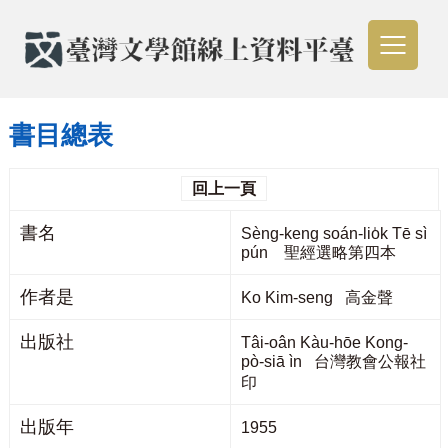
書目總表
回上一頁
書名
Sèng-keng soán-lio̍k Tē sì
pún 聖經選略第四本
作者是
Ko Kim-seng 高金聲
出版社
Tâi-oân Kàu-hōe Kong-
pò-siā ìn 台灣教會公報社
印
出版年
1955