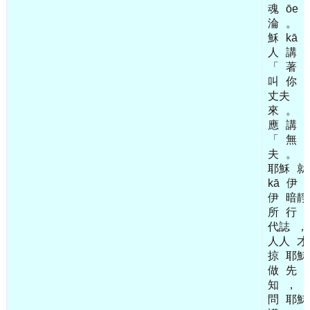
魂
ōe
淪
。
穌
kā
人
講
「
著
叫
你
丈夫
來
。
應
講
「
無
夫
。
耶穌
就
kā
伊
伊
暗靜
所
行
代誌
，
人人
才
掠
耶穌
做
先
知
，
問
耶穌