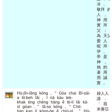
冷
。
敬拜
的
人
，
神
用
實
拜
父
；
為
天父
愛
人
呢
拜
伊
。
帝
是
神
，
祂
的
著
用
用
誠
實
。
Hū-jîn-lâng
kóng
,
“
Góa
chai
Bí-sài-
婦人人
a
tit-beh
lâi
,
I
nā
kàu
tek-
講
，
khak
ēng
chèng
hāng
ê
tō-lí
lâi
kà-
「
我
sī
góan
.
”
Iâ-so͘
kóng
,
“
Chit-
米賽亞
tia̍p
kap
lí
kóng-ōe
ê
chiū-sī
.
”
Hū-