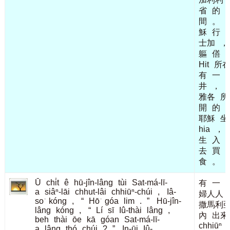
省
的
間
。
穌
行
士加
，
軀
僐
Hit
所
有
一
井
，
雅各
所
開
的
耶穌
坐
hia
，
生
入
去
買
食
。
Ū
chi̍t
ê
hū-jîn-lâng
tùi
Sat-má-lī-
有
一
a
siâⁿ-lāi
chhut-lâi
chhiūⁿ-chúi
,
Iâ-
婦人人
so͘
kóng
,
“
Hō͘
góa
lim
.
”
Hū-jîn-
撒馬利
lâng
kóng
,
“
Lí
sī
Iû-thài
lâng
,
內
出來
beh
thài
ōe
kā
góan
Sat-má-lī-
chhiūⁿ
a
lâng
thó
chúi
?
”
In-ūi
Iû-