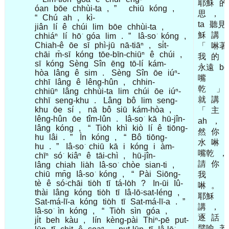
耶穌
的
óan
bōe
chhùi-ta
,
”
chiū
kóng
,
思
，
k
“
Chú
ah
,
kì-
ta
聽見
jiân
lí
ê
chúi
lim
bōe
chhùi-ta
,
穌
講
chhiáⁿ
lí
hō͘
góa
lim
.
”
Iâ-so͘
kóng
,
Chiah-ê
ōe
sī
phì-jū
nā-tiāⁿ
,
si̍t-
「
啉著
chāi
m̄-sī
kóng
tōe-bīn-chiūⁿ
ê
chúi
,
我
的
sī
kóng
Sèng
Sîn
ēng
tō-lí
kám-
永遠
bō
hòa
lâng
ê
sim
.
Sèng
Sîn
ōe
iúⁿ-
嘴
chhī
lâng
ê
lêng-hûn
,
chhin-
乾
」
chhiūⁿ
lâng
chhùi-ta
lim
chúi
ōe
iúⁿ-
就
講
chhī
seng-khu
.
Lâng
bô
lim
seng-
khu
ōe
sí
,
nā
bô
siū
kám-hòa
,
「
主
lêng-hûn
ōe
tîm-lûn
.
Iâ-so͘
kā
hū-jîn-
ah
，
lâng
kóng
,
“
Tio̍h
khì
kiò
lí
ê
tiōng-
然
你
hu
lâi
.
”
Ìn
kóng
,
“
Bô
tiōng-
水
啉
b
hu
.
”
Iâ-so͘
chiū
kā
i
kóng
i
àm-
嘴乾
，
chīⁿ
só͘
kiâⁿ
ê
tāi-chì
,
hū-jîn-
請
你
h
lâng
chiah
lia̍h
Iâ-so͘
chòe
sian-ti
,
chiū
mn̄g
Iâ-so͘
kóng
,
“
Pài
Siōng-
我
tè
ê
só͘-chāi
tio̍h
tī
tá-lo̍h
?
In-ūi
Iû-
啉
。
thài
lâng
kóng
tio̍h
tī
Iâ-lō͘-sat-léng
,
耶穌
Sat-má-lī-a
kóng
tio̍h
tī
Sat-má-lī-a
.
”
講
，
Iâ-so͘
ìn
kóng
,
“
Tio̍h
sìn
góa
,
逐
話
ji̍t
beh
kàu
,
lín
kèng-pài
Thiⁿ-pē
put-
譬喻
若