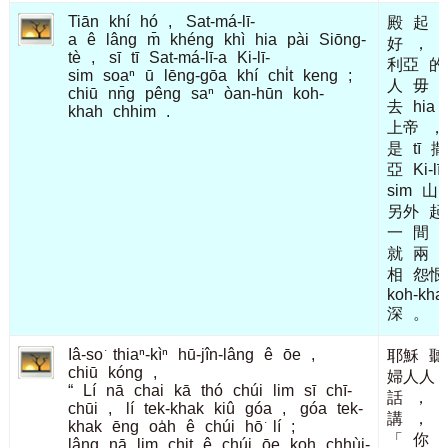
Tiān
khí
hó
,
Sat-má-lī-
殿
起
a
ê
lâng
m̄
khéng
khì
hia
pài
Siōng-
好
，
tè
,
sī
tī
Sat-má-lī-a
Ki-lī-
利亞
的
sim
soaⁿ
ū
lēng-gōa
khí
chi̍t
keng
;
人
毋
chiū
nn̄g
pêng
saⁿ
òan-hūn
koh-
去
hia
khah
chhim
.
上帝
，
是
tī
撒
亞
Ki-lī-
sim
山
另外
起
一
間
就
兩
相
怨恨
koh-kha
深
。
Iâ-so͘
thiaⁿ-kìⁿ
hū-jîn-lâng
ê
ōe
,
耶穌
聽
chiū
kóng
,
婦人人
“
Lí
nā
chai
kā
thó
chúi
lim
sī
chī-
話
，
chūi
,
lí
tek-khak
kiû
góa
,
góa
tek-
講
，
khak
ēng
oa̍h
ê
chúi
hō͘
lí
;
「
你
lâng
nā
lim
chit
ê
chúi
ōe
koh
chhùi-