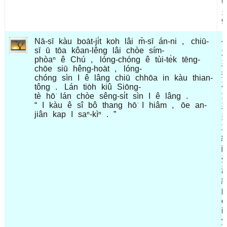
(
9
Nā-sī
kàu
boa̍t-ji̍t
koh
lâi
m̄-sī
án-ni
,
chiū-
sī
ū
tōa
kôan-lêng
lâi
chòe
sím-
phòaⁿ
ê
Chú
,
lóng-chóng
ê
tùi-te̍k
tēng-
chōe
siū
hêng-hoa̍t
,
lóng-
chóng
sìn
I
ê
lâng
chiū
chhōa
in
kàu
thian-
tông
.
Lán
tio̍h
kiû
Siōng-
tè
hō͘
lán
chòe
sêng-si̍t
sìn
I
ê
lâng
.
“
I
kàu
ê
sî
bô
thang
hō͘
I
hiâm
,
ōe
an-
jiân
kap
I
saⁿ-kìⁿ
.
”
c
i