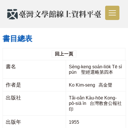
書目總表
回上一頁
書名
Sèng-keng soán-lio̍k Tē sì
pún 聖經選略第四本
作者是
Ko Kim-seng 高金聲
出版社
Tâi-oân Kàu-hōe Kong-
pò-siā ìn 台灣教會公報社
印
出版年
1955