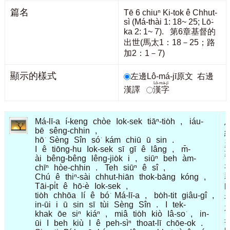
篇名
Tē 6 chiuⁿ Ki-tok ê Chhut-
sì (Má-thài 1: 18~ 25; Lō͘-
ka 2: 1~ 7). 第6章基督的
出世(馬太1：18－25；路
加2：1－7)
顯示的樣式
左邊Lô-má-jī原文
右邊
Lô-má-jī
漢譯
漢字
Má-lī-a
í-keng
chòe
Iok-sek
tiāⁿ-tio̍h
,
iáu-
bē
sêng-chhin
,
hō͘
Sèng
Sîn
só͘
kám
chiū
ū
sin
.
I
ê
tiōng-hu
Iok-sek
sī
gī
ê
lâng
,
m̄-
ài
bêng-bêng
lêng-jio̍k
i
,
siūⁿ
beh
àm-
chīⁿ
hòe-chhin
.
Teh
siūⁿ
ê
sî
,
Chú
ê
thiⁿ-sài
chhut-hiān
thok-bāng
kóng
,
Tāi-pi̍t
ê
hō͘-è
Iok-sek
,
h
tio̍h
chhōa
lí
ê
bó͘
Má-lī-a
,
bo̍h-tit
giâu-gî
,
in-ūi
i
ū
sin
sī
tùi
Sèng
Sîn
.
I
tek-
khak
ōe
siⁿ
kiáⁿ
,
miâ
tio̍h
kiò
Iâ-so͘
,
in-
ūi
I
beh
kiù
I
ê
peh-sìⁿ
thoat-lī
chōe-ok
.