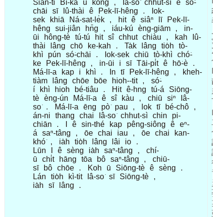
Sian-ti
Bí-ka
ū
kóng
,
Iâ-so͘
chhut-sì
ê
só͘-
chāi
sī
Iû-thài
ê
Pek-lī-hêng
.
Iok-
sek
khiā
Ná-sat-le̍k
,
hit
ê
siâⁿ
lī
Pek-lī-
hêng
sui-jiân
hn̄g
,
iáu-kú
èng-giām
,
in-
ūi
hông-tè
tú-tú
hit
sî
chhut
chiàu
,
kah
Iû-
thài
lâng
chō
ke-kah
.
Ta̍k
lâng
tio̍h
tò-
khì
pún
só͘-chāi
.
Iok-sek
chiū
tò-khì
chó͘-
ke
Pek-lī-hêng
,
in-ūi
i
sī
Tāi-pi̍t
ê
hō͘-è
.
b
Má-lī-a
kap
i
khì
.
In
tī
Pek-lī-hêng
,
kheh-
tiàm
lâng
chōe
bōe
hioh--tit
,
só͘-
í
khì
hioh
bé-tiâu
.
Hit
ê-hng
tú-á
Siōng-
tè
èng-ún
Má-lī-a
ê
sî
kàu
,
chiū
siⁿ
Iâ-
T
so͘
.
Má-lī-a
ēng
pò͘
pau
,
lok
tī
bé-chô
,
án-ni
thang
chai
Iâ-so͘
chhut-sì
chin
pi-
chiān
.
I
ê
sin-thé
kap
pêng-siông
ê
eⁿ-
á
saⁿ-tâng
,
ōe
chai
iau
,
ōe
chai
kan-
khó͘
,
ia̍h
tio̍h
lâng
lâi
io
.
Lūn
I
ê
sèng
ia̍h
saⁿ-tâng
,
chí-
ū
chi̍t
hāng
tōa
bô
saⁿ-tâng
,
chiū-
sī
bô
chōe
.
Koh
ū
Siōng-tè
ê
sèng
.
Lán
tio̍h
kì-tit
Iâ-so͘
sī
Siōng-tè
,
ia̍h
sī
lâng
.