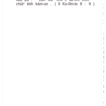
chiàⁿ
tio̍h
kám-un
.
(
II
Ko-lîm-to
8
:
9
)
s
h
h
s
h
ê