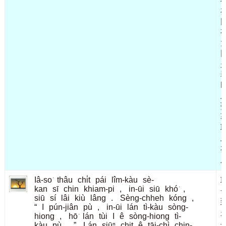
K
Iâ-so͘
thâu
chi̍t
pái
lîm-kàu
sè-
kan
sī
chin
khiam-pi
,
in-ūi
siū
khó͘
,
siū
sí
lâi
kiù
lâng
.
Sèng-chheh
kóng
,
“
I
pún-jiân
pù
,
in-ūi
lán
tì-kàu
sòng-
hiong
,
hō͘
lán
tùi
I
ê
sòng-hiong
tì-
kàu
pù
.
”
Lán
siūⁿ
chit
ê
tāi-chì
chin-