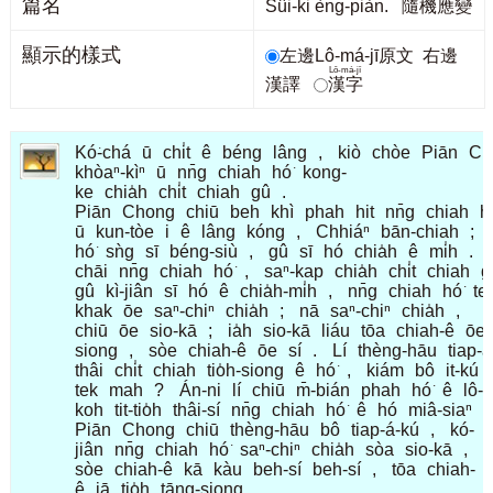
篇名
Sûi-ki èng-piàn. 隨機應變
顯示的樣式
左邊Lô-má-jī原文
右邊
Lô-má-jī
漢譯
漢字
Kó͘-chá
ū
chi̍t
ê
béng
lâng
,
kiò
chòe
Piān
Ch
khòaⁿ-kìⁿ
ū
nn̄g
chiah
hó͘
kong-
ke
chia̍h
chi̍t
chiah
gû
.
Piān
Chong
chiū
beh
khì
phah
hit
nn̄g
chiah
hó
ū
kun-tòe
i
ê
lâng
kóng
,
Chhiáⁿ
bān-chiah
;
hó͘
sǹg
sī
béng-siù
,
gû
sī
hó
chia̍h
ê
mi̍h
.
chāi
nn̄g
chiah
hó͘
,
saⁿ-kap
chia̍h
chi̍t
chiah
g
gû
kì-jiân
sī
hó
ê
chia̍h-mi̍h
,
nn̄g
chiah
hó͘
te
khak
ōe
saⁿ-chiⁿ
chia̍h
;
nā
saⁿ-chiⁿ
chia̍h
,
chiū
ōe
sio-kā
;
ia̍h
sio-kā
liáu
tōa
chiah-ê
ōe
siong
,
sòe
chiah-ê
ōe
sí
.
Lí
thèng-hāu
tiap-
thâi
chi̍t
chiah
tio̍h-siong
ê
hó͘
,
kiám
bô
it-kú
tek
mah
?
Án-ni
lí
chiū
m̄-bián
phah
hó͘
ê
lô-k
koh
tit-tio̍h
thâi-sí
nn̄g
chiah
hó͘
ê
hó
miâ-siaⁿ
.
Piān
Chong
chiū
thèng-hāu
bô
tiap-á-kú
,
kó-
jiân
nn̄g
chiah
hó͘
saⁿ-chiⁿ
chia̍h
sòa
sio-kā
,
sòe
chiah-ê
kā
kàu
beh-sí
beh-sí
,
tōa
chiah-
ê
iā
tio̍h
tāng-siong
.