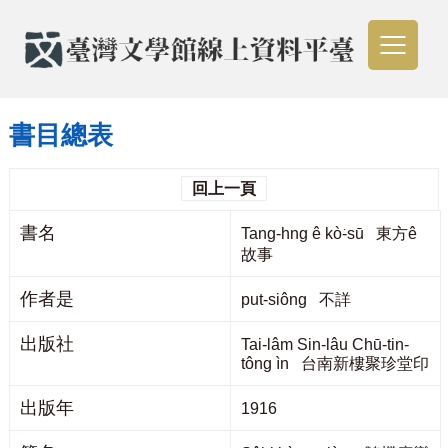
書目總表
回上一頁
書名
Tang-hng ê kò͘-sū 東方ê
故事
作者是
put-siông 不詳
出版社
Tai-lâm Sin-lâu Chū-tin-
tông ìn 台南新樓聚珍堂印
出版年
1916