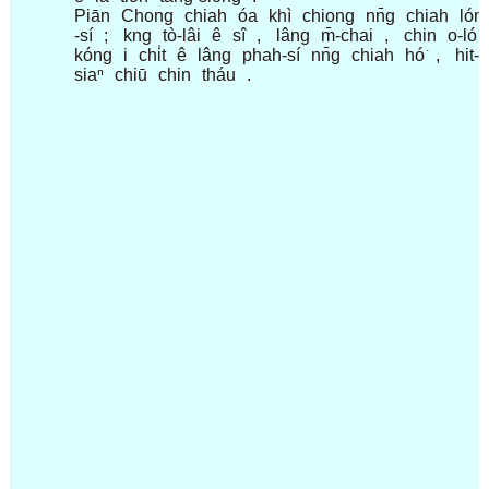
Piān
Chong
chiah
óa
khì
chiong
nn̄g
chiah
lón
-sí
;
kng
tò-lâi
ê
sî
,
lâng
m̄-chai
,
chin
o-ló
kóng
i
chi̍t
ê
lâng
phah-sí
nn̄g
chiah
hó͘
,
hit-ê
siaⁿ
chiū
chin
tháu
.