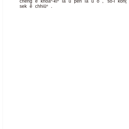
chêng
ê
khòaⁿ-kìⁿ
iā
ū
pe̍h
iā
ū
o͘
,
só͘-í
kóng
sek
ê
chhiūⁿ
.