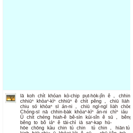
Iā
koh
chi̍t
khóan
kò͘-chip
put-ho̍k-jîn
ê
,
chhin-
chhiūⁿ
khòaⁿ-kìⁿ
chhiūⁿ
ê
chi̍t
pêng
,
chiū
lia̍h
chiu
só͘
khòaⁿ
sī
án-ni
,
chiū
ngī-ngī
lia̍h
chòe
Chóng-sī
nā
chhin-ba̍k
khòaⁿ-kìⁿ
án-ni
chìⁿ
iáu
Ū
chi̍t
chéng
hiah-ê
bê-sìn
kúi-sîn
ê
sū
,
bêng
bêng
to
bô
iáⁿ
ê
tāi-chì
iā
saⁿ-kap
hū-
hōe
chōng
kàu
chin
tú
chin
tú
chin
,
hiān tú 