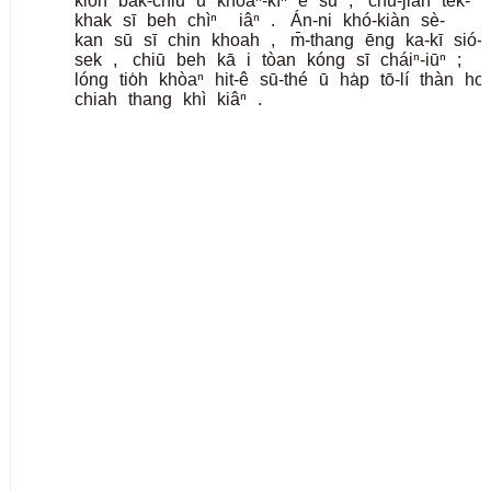
kioh
ba̍k-chiu
ū
khòaⁿ-kìⁿ
ê
sū
,
chū-jiân
tek-
khak
sī
beh
chìⁿ
iâⁿ
.
Án-ni
khó-kiàn
sè-
kan
sū
sī
chin
khoah
,
m̄-thang
ēng
ka-kī
sió-
sek
,
chiū
beh
kā
i
tòan
kóng
sī
cháiⁿ-iūⁿ
;
lóng
tio̍h
khòaⁿ
hit-ê
sū-thé
ū
ha̍p
tō-lí
thàn
hoa
chiah
thang
khì
kiâⁿ
.