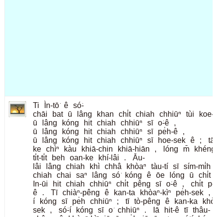
Ti
Ìn-tō͘
ê
só͘-
chāi
bat
ū
lâng
khan
chi̍t
chiah
chhiūⁿ
tùi
koe-c
ū
lâng
kóng
hit
chiah
chhiūⁿ
sī
o͘-ê
,
ū
lâng
kóng
hit
chiah
chhiūⁿ
sī
pe̍h-ê
,
ū
lâng
kóng
hit
chiah
chhiūⁿ
sī
hoe-sek
ê
;
tāi
ke
chìⁿ
kàu
khiā-chin
khiā-hiān
,
lóng
m̄
khéng
ti̍t-ti̍t
beh
oan-ke
khí-lâi
.
Āu-
lâi
lâng
chiah
khì
chhâ
khòaⁿ
tàu-tí
sī
sím-mi̍h
chiah
chai
saⁿ
lâng
só͘
kóng
ê
ōe
lóng
ū
chi̍t
In-ūi
hit
chiah
chhiūⁿ
chi̍t
pêng
sī
o͘-ê
,
chi̍t
pê
ê
.
Tī
chiàⁿ-pêng
ê
kan-ta
khòaⁿ-kìⁿ
pe̍h-sek
,
í
kóng
sī
pe̍h
chhiūⁿ
;
tī
tò-pêng
ê
kan-ka
khòa
sek
,
só͘-í
kóng
sī
o͘
chhiūⁿ
.
Iā
hit-ê
tī
thâu-