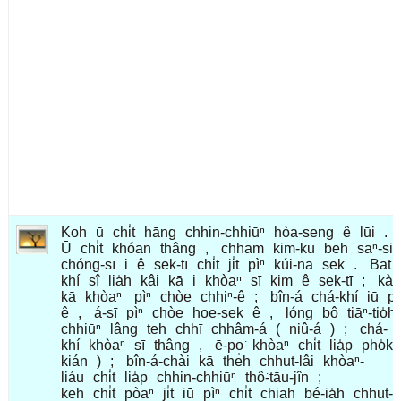
Koh
ū
chi̍t
hāng
chhin-chhiūⁿ
hòa-seng
ê
lūi
.
Ū
chi̍t
khóan
thâng
,
chham
kim-ku
beh
saⁿ-si
chóng-sī
i
ê
sek-tī
chi̍t
ji̍t
pìⁿ
kúi-nā
sek
.
Bat
khí
sî
lia̍h
kâi
kā
i
khòaⁿ
sī
kim
ê
sek-tī
;
kàu
kā
khòaⁿ
pìⁿ
chòe
chhiⁿ-ê
;
bîn-á
chá-khí
iū
pì
ê
,
á-sī
pìⁿ
chòe
hoe-sek
ê
,
lóng
bô
tiāⁿ-tio̍h
chhiūⁿ
lâng
teh
chhī
chhâm-á
(
niû-á
)
;
chá-
khí
khòaⁿ
sī
thâng
,
ē-po͘
khòaⁿ
chi̍t
lia̍p
pho̍k-
kián
)
;
bîn-á-chài
kā
the̍h
chhut-lâi
khòaⁿ-
liáu
chi̍t
lia̍p
chhin-chhiūⁿ
thô͘-tāu-jîn
;
keh
chi̍t
pòaⁿ
ji̍t
iū
pìⁿ
chi̍t
chiah
bé-ia̍h
chhut-l