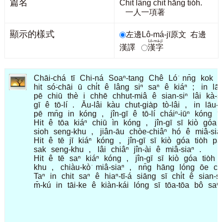
篇名
Chi̍t lâng chi̍t hāng tio̍h.
一人一項著
顯示的樣式
左邊Lô-má-jī原文
右邊
Lô-má-jī
漢譯
漢字
Chāi-chá
tī
Chi-ná
Soaⁿ-tang
Chê
Ló͘
nn̄g
kok
hit
só͘-chāi
ū
chi̍t
ê
lâng
siⁿ
saⁿ
ê
kiáⁿ
;
in
lā
pē
chiū
thè
i
chhē
chhut-miâ
ê
sian-siⁿ
lâi
kà-s
gī
ê
tō-lí
.
Āu-lâi
kàu
chut-gia̍p
tò-lâi
,
in
lāu-
pē
mn̄g
in
kóng
,
jîn-gī
ê
tō-lí
cháiⁿ-iūⁿ
kóng
?
Hit
ê
tōa
kiáⁿ
chiū
ìn
kóng
,
jîn-gī
sī
kiò
góa
sioh
seng-khu
,
jiân-āu
chòe-chiâⁿ
hó
ê
miâ-sia
Hit
ê
tē
jī
kiáⁿ
kóng
,
jîn-gī
sī
kiò
góa
tio̍h
pà
sak
seng-khu
,
lâi
chiâⁿ
jîn-ài
ê
miâ-siaⁿ
.
Hit
ê
tē
saⁿ
kiáⁿ
kóng
,
jîn-gī
sī
kiò
góa
tio̍h
khu
,
chiàu-kò͘
miâ-siaⁿ
,
nn̄g
hāng
lóng
ōe
ch
Taⁿ
in
chit
saⁿ
ê
hiaⁿ-tī-á
siāng
sī
chi̍t
ê
sian-si
m̄-kú
in
tāi-ke
ê
kiàn-kái
lóng
sī
tōa-tōa
bô
saⁿ