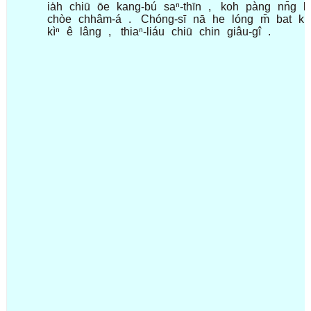
ia̍h
chiū
ōe
kang-bú
saⁿ-thīn
,
koh
pàng
nn̄g
l
chòe
chhâm-á
.
Chóng-sī
nā
he
lóng
m̄
bat
kh
kìⁿ
ê
lâng
,
thiaⁿ-liáu
chiū
chin
giâu-gî
.