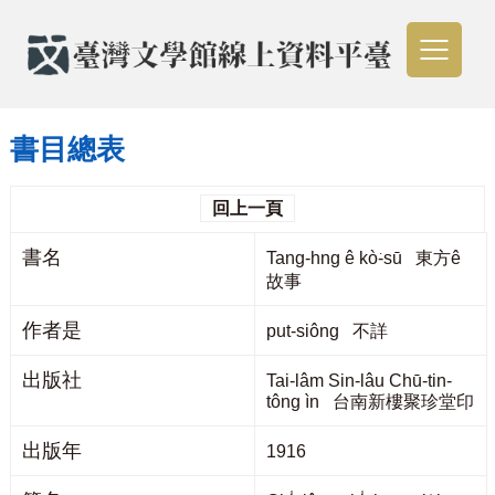
書目總表
回上一頁
書名
Tang-hng ê kò͘-sū 東方ê
故事
作者是
put-siông 不詳
出版社
Tai-lâm Sin-lâu Chū-tin-
tông ìn 台南新樓聚珍堂印
出版年
1916