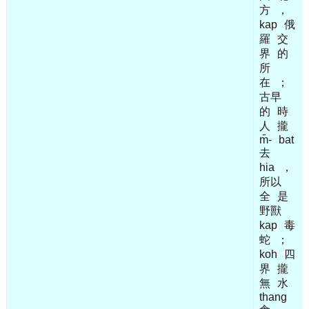
方
，
kap
俄
羅
交
界
的
所
在
；
古早
的
時
人
攏
m̄-
bat
去
hia
，
所以
全
是
野獸
kap
毒
蛇
；
koh
四
界
攏
無
水
thang