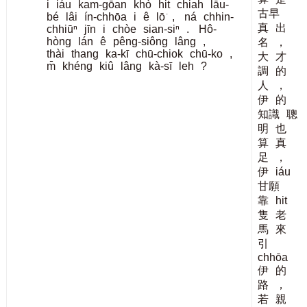
i
iáu
kam-gōan
khò
hit
chiah
lāu-
古早
bé
lâi
ín-chhōa
i
ê
lō͘
,
ná
chhin-
真
出
chhiūⁿ
jīn
i
chòe
sian-siⁿ
.
Hô-
hòng
lán
ê
pêng-siông
lâng
,
名
，
thài
thang
ka-kī
chū-chiok
chū-ko
,
大
才
m̄
khéng
kiû
lâng
kà-sī
leh
?
調
的
人
，
伊
的
知識
聰
明
也
算
真
足
，
伊
iáu
甘願
靠
hit
隻
老
馬
來
引
chhōa
伊
的
路
，
若
親