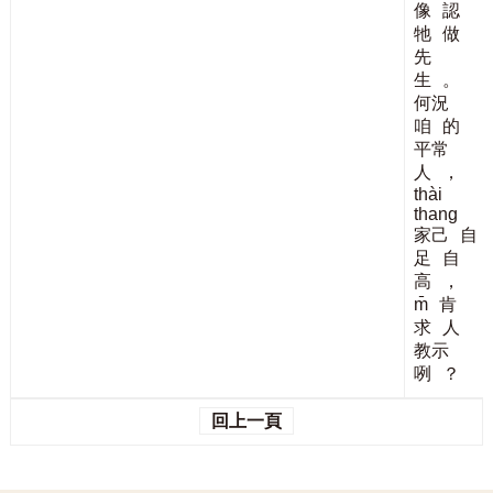
像
認
牠
做
先
生
。
何況
咱
的
平常
人
，
thài
thang
家己
自
足
自
高
，
m̄
肯
求
人
教示
咧
？
回上一頁