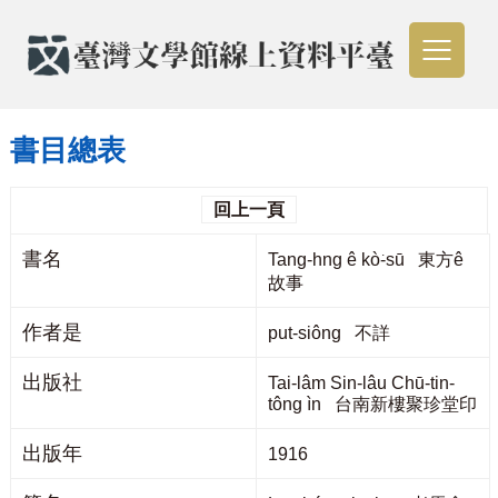
書目總表
回上一頁
書名
Tang-hng ê kò͘-sū 東方ê
故事
作者是
put-siông 不詳
出版社
Tai-lâm Sin-lâu Chū-tin-
tông ìn 台南新樓聚珍堂印
出版年
1916