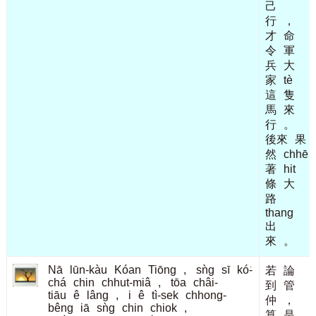
己
行
，
才
命
令
軍
兵
大
家
tè
這
隻
馬
來
行
。
後來
果
然
chhē
著
hit
條
大
路
thang
出
來
。
Nā
lūn-kàu
Kóan
Tiōng
,
sǹg
sī
kó͘-
若
論
chá
chin
chhut-miâ
,
tōa
châi-
到
管
tiāu
ê
lâng
,
i
ê
tì-sek
chhong-
仲
，
bêng
iā
sǹg
chin
chiok
,
算
是