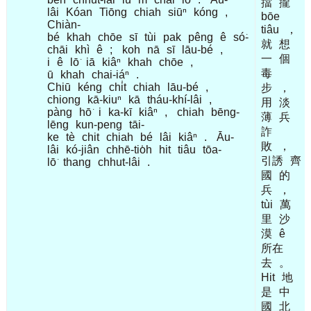
擋
攏
lâi
Kóan
Tiōng
chiah
siūⁿ
kóng
,
bōe
Chiàn-
tiâu
，
bé
khah
chōe
sī
tùi
pak
pêng
ê
só͘-
就
想
chāi
khì
ê
;
koh
nā
sī
lāu-bé
,
一
個
i
ê
lō͘
iā
kiâⁿ
khah
chōe
,
毒
ū
khah
chai-iáⁿ
.
Chiū
kéng
chi̍t
chiah
lāu-bé
,
步
，
chiong
kā-kiuⁿ
kā
tháu-khí-lâi
,
用
淡
pàng
hō͘
i
ka-kī
kiâⁿ
,
chiah
bēng-
薄
兵
lēng
kun-peng
tāi-
詐
ke
tè
chit
chiah
bé
lâi
kiâⁿ
.
Āu-
敗
，
lâi
kó-jiân
chhē-tio̍h
hit
tiâu
tōa-
引誘
齊
lō͘
thang
chhut-lâi
.
國
的
兵
，
tùi
萬
里
沙
漠
ê
所在
去
。
Hit
地
是
中
國
北