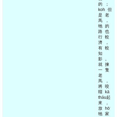
的
；
koh
但
是
老
馬
，
牠
的
路
也
行
較
濟
，
有
較
知
影
。
就
揀
一
隻
老
馬
，
將
咬
韁
kā
tháu起
來
，
放
hō͘
牠
家