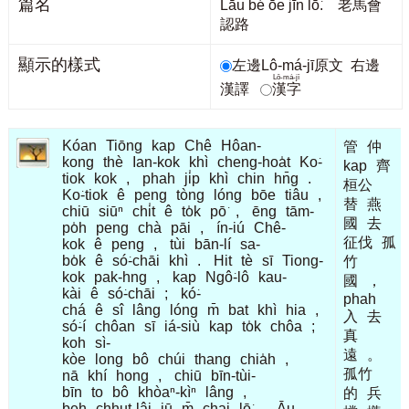
篇名
Lāu bé ōe jīn lō͘. 老馬會
認路
顯示的樣式
左邊Lô-má-jī原文
右邊
Lô-má-jī
漢譯
漢字
Kóan
Tiōng
kap
Chê
Hôan-
管
仲
kong
thè
Ian-kok
khì
cheng-hoa̍t
Ko͘-
kap
齊
tiok
kok
,
phah
ji̍p
khì
chin
hn̄g
.
桓公
Ko͘-tiok
ê
peng
tòng
lóng
bōe
tiâu
,
替
燕
chiū
siūⁿ
chi̍t
ê
to̍k
pō͘
,
ēng
tām-
國
去
po̍h
peng
chà
pāi
,
ín-iú
Chê-
征伐
孤
kok
ê
peng
,
tùi
bān-lí
sa-
bo̍k
ê
só͘-chāi
khì
.
Hit
tè
sī
Tiong-
竹
kok
pak-hng
,
kap
Ngô͘-lô
kau-
國
，
kài
ê
só͘-chāi
;
kó͘-
phah
chá
ê
sî
lâng
lóng
m̄
bat
khì
hia
,
入
去
só͘-í
chôan
sī
iá-siù
kap
to̍k
chôa
;
真
koh
sì-
遠
。
kòe
long
bô
chúi
thang
chia̍h
,
孤竹
nā
khí
hong
,
chiū
bīn-tùi-
bīn
to
bô
khòaⁿ-kìⁿ
lâng
,
的
兵
beh
chhut-lâi
iū
m̄
chai
lō͘
.
Āu-