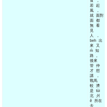
食
，
若
起
風
，
就
面對
面
都
無
看
見
人
，
beh
出
來
又
m̄
知
路
。
後來
管
仲
才
想
講
，
戰馬
較
濟
是
tùi
北
爿
ê
所在
去