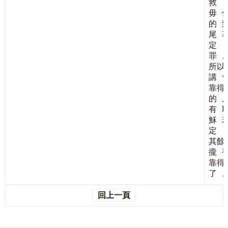
救
毋
的
尾
定
罪
所以
講
靠得
的
有
穌
定
其餘
攏
靠得
了
回上一頁