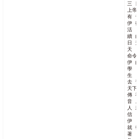
三
上帝
有
伊
活
續
日
天
命令
伊
學
生
去
天下
傳
音
人
信
伊
就
著