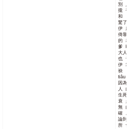
別
攏
和
驚了
伊
倚靠
的
爹
k
大人
也
伊
袂
tiâu
因為
人
生死
衰
無
確
論到
所