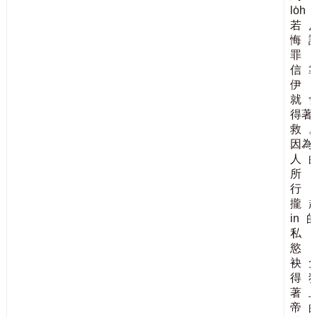
lo̍h
若
悔
罪
信
伊
就
得著
救
因為
人
所
行
攏
in
私
慾
袂
得
著
帝