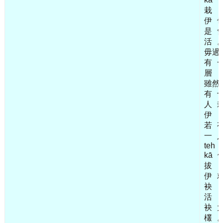
栽
伊
是
活
毋過
有
層
雖然
有
人
伊
若
一
teh
kā
拔
伊
袂
活
袂
欉