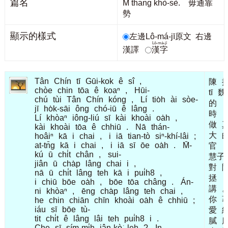
篇名
M̄ thang khò-sè. 毋通靠
勢
顯示的樣式
左邊Lô-má-jī原文
右邊
Lô-má-jī
漢譯
漢字
Tân
Chín
tī
Gūi-kok
ê
sî
,
陳
chòe
chin
tōa
ê
koaⁿ
,
Hūi-
tī
魏
chú
tùi
Tân
Chín
kóng
,
Lí
tio̍h
ài
sòe-
的
jī
ho̍k-sāi
ông
chó-iū
ê
lâng
.
時
Lí
khòaⁿ
iông-liú
sī
kài
khoài
oa̍h
,
做
kài
khoài
tōa
ê
chhiū
.
Nā
thán-
大
hoâiⁿ
kā
i
chai
,
i
iā
tian-tò
siⁿ-khí-lâi
;
at-tn̄g
kā
i
chai
,
i
iā
sī
ōe
oa̍h
.
M̄-
官
kú
ū
chi̍t
chân
,
sui-
慧子
jiân
ū
cha̍p
lâng
chai
i
,
對
nā
ū
chi̍t
lâng
teh
kā
i
pui̍h8
,
拯
i
chiū
bōe
oa̍h
,
bōe
tōa
châng
.
Án-
講
ni
khòaⁿ
,
ēng
cha̍p
lâng
teh
chai
,
你
he
chin
chiān
chīn
khoài
oa̍h
ê
chhiū
;
iáu
sī
bōe
tù-
愛
tit
chi̍t
ê
lâng
lâi
teh
pui̍h8
i
.
膩
Che
sī
sím-mi̍h
iân-kò͘
leh
?
In-