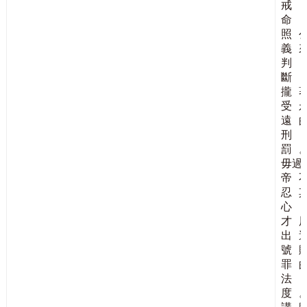
戒
命
照
義
判
斷
攏
受
遠
刑
罰
毋過
帝
忍
心
才
出
號
罪
法
度