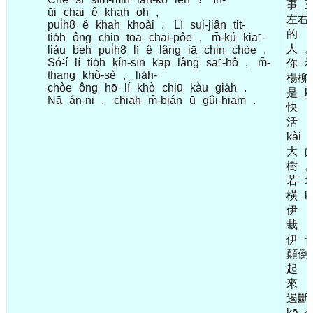
事
ūi
chai
ê
khah
oh
,
左右
pui̍h8
ê
khah
khoài
.
Lí
sui-jiân
tit-
的
tio̍h
ông
chin
tōa
chai-pôe
,
m̄-kú
kiaⁿ-
人
liáu
beh
pui̍h8
lí
ê
lâng
iā
chin
chòe
.
Só͘-í
lí
tio̍h
kín-sīn
kap
lâng
saⁿ-hô
,
m̄-
你
thang
khò-sè
,
lia̍h-
楊柳
chòe
ông
hō͘
lí
khò
chiū
kàu
gia̍h
.
是
k
Nā
án-ni
,
chiah
m̄-bián
ū
gûi-hiam
.
快
活
kài
大
樹
若
橫
k
伊
栽
伊
顛倒
起
來
遏斷
kā