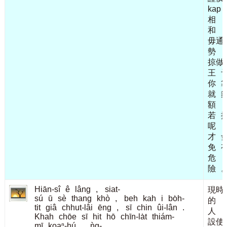
kap
相
和
毋通
勢
掠做
王
你
就
額
若
呢
才
免
危
險
Hiān-sî
ê
lâng
,
siat-
現時
sú
ū
sè
thang
khò
,
beh
kah
i
bo̍h-
的
tit
giâ
chhut-lâi
ēng
,
sī
chin
ûi-lân
.
人
Khah
chōe
sī
hit
hō
chīn-la̍t
thiám-
設使
mī
koaⁿ-hú
,
ǹg-