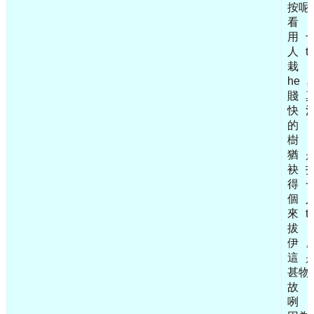
按呢
看
用
人
t
栽
he
賤
快
的
樹
猶
袂
得
個
來
t
拔
伊
這
甚物
故
咧