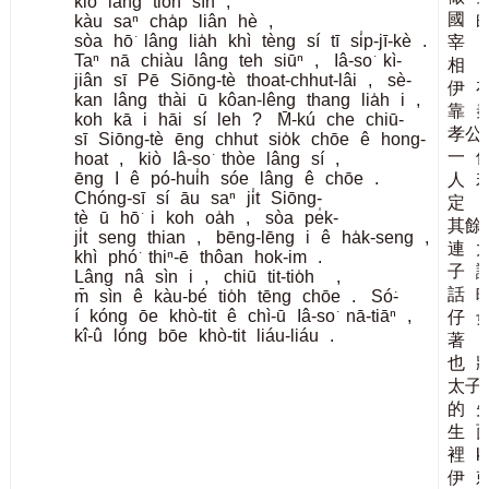
kiò
làng
tio̍h
sìn
;
國
kàu
saⁿ
cha̍p
liân
hè
,
sòa
hō͘
lâng
lia̍h
khì
tèng
sí
tī
si̍p-jī-kè
.
宰
Taⁿ
nā
chiàu
lâng
teh
siūⁿ
,
Iâ-so͘
kì-
相
jiân
sī
Pē
Siōng-tè
thoat-chhut-lâi
,
sè-
伊
kan
lâng
thài
ū
kôan-lêng
thang
lia̍h
i
,
靠
koh
kā
i
hāi
sí
leh
?
M̄-kú
che
chiū-
孝公
sī
Siōng-tè
ēng
chhut
sio̍k
chōe
ê
hong-
一
hoat
,
kiò
Iâ-so͘
thòe
lâng
sí
,
ēng
I
ê
pó-hui̍h
sóe
lâng
ê
chōe
.
人
Chóng-sī
sí
āu
saⁿ
ji̍t
Siōng-
定
tè
ū
hō͘
i
koh
oa̍h
,
sòa
pe̍k-
其餘
ji̍t
seng
thian
,
bēng-lēng
i
ê
ha̍k-seng
,
連
khì
phó͘
thiⁿ-ē
thôan
hok-im
.
子
Lâng
nâ
sìn
i
,
chiū
tit-tio̍h
,
話
m̄
sìn
ê
kàu-bé
tio̍h
tēng
chōe
.
Só͘-
í
kóng
ōe
khò-tit
ê
chì-ū
Iâ-so͘
nā-tiāⁿ
,
仔
kî-û
lóng
bōe
khò-tit
liáu-liáu
.
著
也
太子
的
生
裡
k
伊