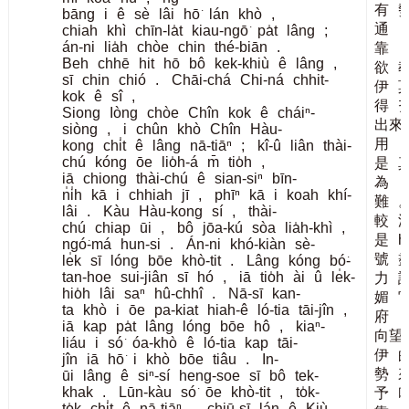
有
bāng
i
ê
sè
lâi
hō͘
lán
khò
,
通
chiah
khì
chīn-la̍t
kiau-ngō͘
pa̍t
lâng
;
án-ni
lia̍h
chòe
chin
thé-biān
.
靠
Beh
chhē
hit
hō
bô
kek-khiù
ê
lâng
,
欲
sī
chin
chió
.
Chāi-chá
Chi-ná
chhit-
伊
kok
ê
sî
,
得
Siong
Iòng
chòe
Chîn
kok
ê
cháiⁿ-
出來
siòng
,
i
chûn
khò
Chîn
Hàu-
用
kong
chi̍t
ê
lâng
nā-tiāⁿ
;
kî-û
liân
thài-
chú
kóng
ōe
lio̍h-á
m̄
tio̍h
,
是
iā
chiong
thài-chú
ê
sian-siⁿ
bīn-
為
n̍i̍h
kā
i
chhiah
jī
,
phīⁿ
kā
i
koah
khí-
難
lâi
.
Kàu
Hàu-kong
sí
,
thài-
較
chú
chiap
ūi
,
bô
jōa-kú
sòa
lia̍h-khì
,
是
hi
ngó͘-má
hun-si
.
Án-ni
khó-kiàn
sè-
號
le̍k
sī
lóng
bōe
khò-tit
.
Lâng
kóng
bó͘-
tan-hoe
sui-jiân
sī
hó
,
iā
tio̍h
ài
û
le̍k-
力
hio̍h
lâi
saⁿ
hû-chhî
.
Nā-sī
kan-
媚
ta
khò
i
ōe
pa-kiat
hiah-ê
ló-tia
tāi-jîn
,
府
iā
kap
pa̍t
lâng
lóng
bōe
hô
,
kiaⁿ-
向望
liáu
i
só͘
óa-khò
ê
ló-tia
kap
tāi-
伊
jîn
iā
hō͘
i
khò
bōe
tiâu
.
In-
勢
ūi
lâng
ê
siⁿ-sí
heng-soe
sī
bô
tek-
khak
.
Lūn-kàu
só͘
ōe
khò-tit
,
to̍k-
予
to̍k
chi̍t
ê
nā-tiāⁿ
,
chiū-sī
lán
ê
Kiù-