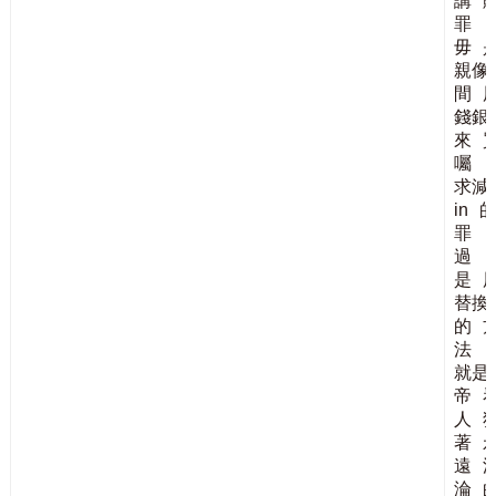
講
罪
毋
親像
間
錢銀
來
囑
求減
in
罪
過
是
替換
的
法
就是
帝
人
著
遠
淪