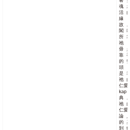
著
魂
活
緣
故
閣
所
祂
毋
靠
的
頭
是
祂
仁愛
kap
典
祂
仁愛
論
的
到
t