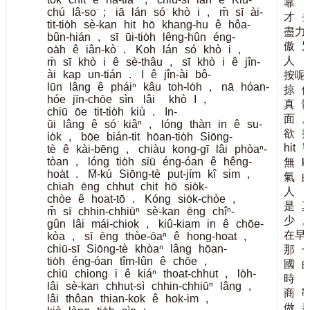
靠
chú
Iâ-so͘
;
iā
lán
só͘
khò
i
,
m̄
sī
ài-
才
tit-tio̍h
sè-kan
hit
hō
khang-hu
ê
hôa-
盡力
bûn-hián
,
sī
ūi-tio̍h
lêng-hûn
éng-
傲
oa̍h
ê
iân-kò͘
.
Koh
lán
só͘
khò
i
,
人
m̄
sī
khò
i
ê
sè-thâu
,
sī
khò
i
ê
jîn-
ài
kap
un-tián
.
I
ê
jîn-ài
bô-
按呢
lūn
lâng
ê
pháiⁿ
kâu
toh-lo̍h
,
nā
hóan-
掠
hóe
jīn-chōe
sìn
lâi
khò
I
,
真
chiū
ōe
tit-tio̍h
kiù
.
In-
面
ūi
lâng
ê
só͘
kiâⁿ
,
lóng
thàn
in
ê
su-
欲
io̍k
,
bōe
bián-tit
hōan-tio̍h
Siōng-
hit
tè
ê
kài-bēng
,
chiàu
kong-gī
lâi
phòaⁿ-
tòan
,
lóng
tio̍h
siū
éng-óan
ê
hêng-
無
k
hoa̍t
.
M̄-kú
Siōng-tè
put-jím
kî
sim
,
氣
chiah
ēng
chhut
chit
hō
sio̍k-
人
chòe
ê
hoat-tō͘
.
Kóng
sio̍k-chòe
,
是
m̄
sī
chhin-chhiūⁿ
sè-kan
ēng
chîⁿ-
少
gûn
lâi
mái-chiok
,
kiû-kiam
in
ê
chōe-
在早
kòa
,
sī
ēng
thòe-ōaⁿ
ê
hong-hoat
,
chiū-sī
Siōng-tè
khòaⁿ
lâng
hōan-
那
tio̍h
éng-óan
tîm-lûn
ê
chōe
,
國
chiū
chiong
i
ê
kiáⁿ
thoat-chhut
,
lo̍h-
時
lâi
sè-kan
chhut-sì
chhin-chhiūⁿ
lâng
,
商
lâi
thôan
thian-kok
ê
hok-im
,
做