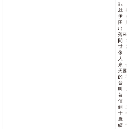
罪
就
伊
囝
出
落來
間
世
像
人
來
天國
的
音
叫
著
信
到
十
歲
續