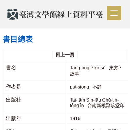
書目總表
回上一頁
書名
Tang-hng ê kò͘-sū 東方ê
故事
作者是
put-siông 不詳
出版社
Tai-lâm Sin-lâu Chū-tin-
tông ìn 台南新樓聚珍堂印
出版年
1916