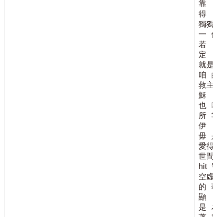
靠
得
獨獨
一
若
定
就是
咱
救主
穌
也
所
伊
毋
愛得
世間
hit
空虛
的
顯
是