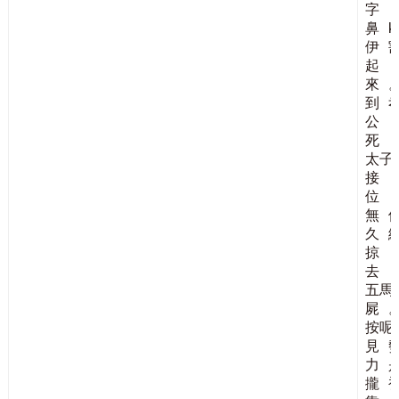
字
鼻
k
伊
起
來
到
公
死
太子
接
位
無
久
掠
去
五馬
屍
按呢
見
力
攏