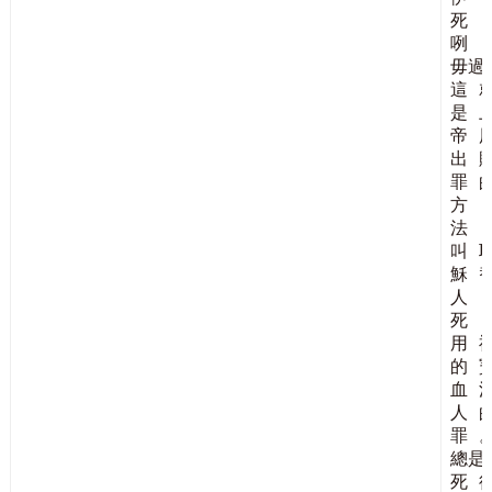
死
咧
毋過
這
是
帝
出
罪
方
法
叫
穌
人
死
用
的
血
人
罪
總是
死