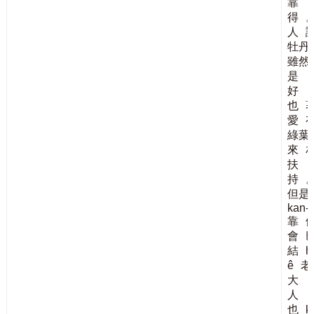
靠
得
人
牡丹
雖然
是
好
也
愛
綠葉
來
扶
持
但是
kan-t
靠
會
結
h
ê
老
大
人
也
k