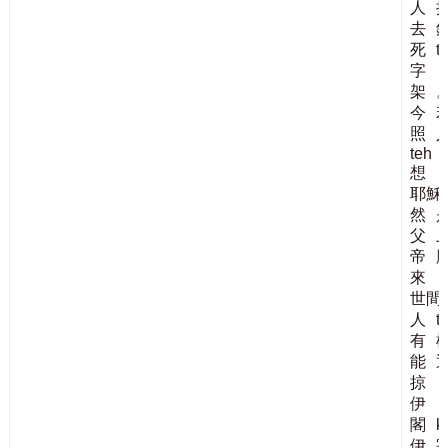
人
去
死
tī
字
架
今
照
teh
想
耶穌
然
父
帝
來
世間
人
t
有
能
掠
伊
閣
k
伊