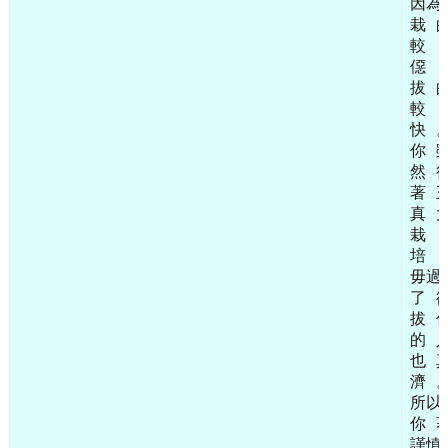
因為
栽
較
僫
拔
較
快
你
然
著
真
栽
培
毋過
了
拔
的
也
濟
所以
你
謹慎