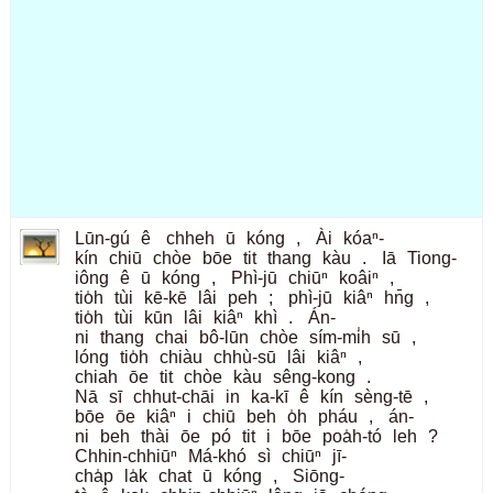
Lūn-gú
ê
chheh
ū
kóng
,
Ài
kóaⁿ-
kín
chiū
chòe
bōe
tit
thang
kàu
.
Iā
Tiong-
iông
ê
ū
kóng
,
Phì-jū
chiūⁿ
koâiⁿ
,
tio̍h
tùi
kē-kē
lâi
peh
;
phì-jū
kiâⁿ
hn̄g
,
tio̍h
tùi
kūn
lâi
kiâⁿ
khì
.
Án-
ni
thang
chai
bô-lūn
chòe
sím-mi̍h
sū
,
lóng
tio̍h
chiàu
chhù-sū
lâi
kiâⁿ
,
chiah
ōe
tit
chòe
kàu
sêng-kong
.
Nā
sī
chhut-chāi
in
ka-kī
ê
kín
sèng-tē
,
bōe
ōe
kiâⁿ
i
chiū
beh
o̍h
pháu
,
án-
ni
beh
thài
ōe
pó
tit
i
bōe
poa̍h-tó
leh
?
Chhin-chhiūⁿ
Má-khó
sì
chiūⁿ
jī-
cha̍p
la̍k
chat
ū
kóng
,
Siōng-