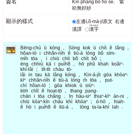
篇名
Kín pháng bô hó se. 緊
紡無好紗
顯示的樣式
左邊Lô-má-jī原文
右邊
Lô-má-jī
漢譯
漢字
Bēng-chú
ū
kóng
,
Sòng
kok
ū
chi̍t
ê
lâng
,
hôan-ló
i
chhân-n̍i̍h
ê
tiū-á
lóng
bô
sím-
mi̍h
tōa
,
i
chiū
chi̍t
bô͘
chi̍t
bô͘
;
ēng
chhiú
kā
i
pui̍h8
,
hō͘
phû
khah
koâiⁿ-
khí-lâi
;
ti̍t-ti̍t
cháu
tò-
lâi
in
tau
kā
lâng
kóng
,
Kin-á-ji̍t
góa
khòaⁿ-
kìⁿ
chhân-n̍i̍h
ê
tiū-á
lóng
m̄
tōa
,
put-
chí
hôan-ló
;
góa
khiok
ū
siūⁿ-
tio̍h
chi̍t
ê
hoat-tō͘
,
thang
pang-
chān
i
tōa
châng
.
In
hāu-siⁿ
thiaⁿ-kìⁿ
án-ni
,
chiū
kóaⁿ-kín
cháu
khì
khòaⁿ
;
ó-hò
,
hiah-
ê
hō͘
i
pui̍h8
ê
tiū-á
,
lóng
ta-la-khì
lah
.