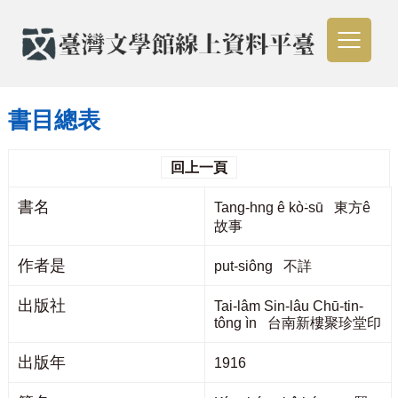
書目總表
回上一頁
書名
Tang-hng ê kò͘-sū 東方ê
故事
作者是
put-siông 不詳
出版社
Tai-lâm Sin-lâu Chū-tin-
tông ìn 台南新樓聚珍堂印
出版年
1916