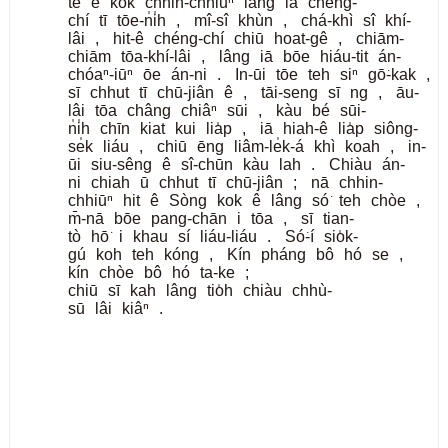
tè
ê
kok
chhin-chhiūⁿ
lâng
iā
chéng-
chí
tī
tōe-n̍i̍h
,
mî-sî
khùn
,
chá-khì
sî
khí-
lâi
,
hit-ê
chéng-chí
chiū
hoat-gê
,
chiām-
chiām
tōa-khí-lâi
,
lâng
iā
bōe
hiáu-tit
án-
chóaⁿ-iūⁿ
ōe
án-ni
.
In-ūi
tōe
teh
siⁿ
gō͘-kak
,
sī
chhut
tī
chū-jiân
ê
,
tāi-seng
sī
ng
,
āu-
lâi
tōa
châng
chiâⁿ
sūi
,
kàu
bé
sūi-
n̍i̍h
chīn
kiat
kui
lia̍p
,
iā
hiah-ê
lia̍p
siông-
se̍k
liáu
,
chiū
ēng
liâm-le̍k-á
khì
koah
,
in-
ūi
siu-sêng
ê
sî-chūn
kàu
lah
.
Chiàu
án-
ni
chiah
ū
chhut
tī
chū-jiân
;
nā
chhin-
chhiūⁿ
hit
ê
Sòng
kok
ê
lâng
só͘
teh
chòe
,
m̄-nā
bōe
pang-chān
i
tōa
,
sī
tian-
tò
hō͘
i
khau
sí
liáu-liáu
.
Só͘-í
sio̍k-
gú
koh
teh
kóng
,
Kín
pháng
bô
hó
se
,
kín
chòe
bô
hó
ta-ke
;
chiū
sī
kah
lâng
tio̍h
chiàu
chhù-
sū
lâi
kiâⁿ
.