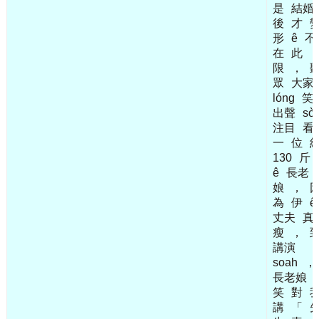
是
結婚
後
才
形
ê
不
在
此
限
，
眾
大家
lóng
笑
出聲
sò
注目
看
一
位
130
斤
ê
長老
娘
，
為
伊
ê
丈夫
真
瘦
，
講演
soah
，
長老娘
笑
對
講
「