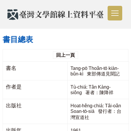
書目總表
回上一頁
書名
Tang-pō͘ Thoân-tō kiàn-
bûn-kì 東部傳道見聞記
作者是
Tù-chiá: Tân Kàng-
siông 著者：陳降祥
出版社
Hoat-hêng-chiá: Tâi-oân
Soan-tō-siā 發行者：台
灣宣道社
出版年
1961