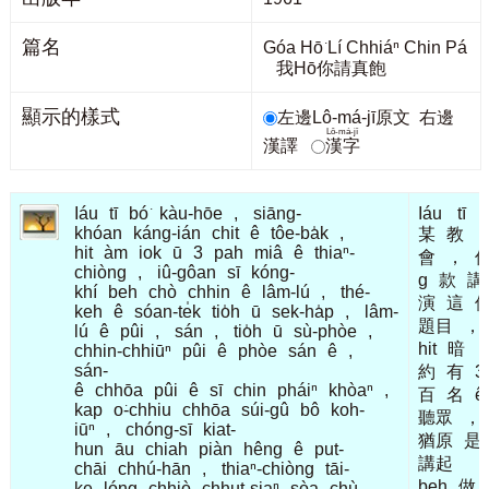
篇名
Góa Hō͘ Lí Chhiáⁿ Chin Pá
我Hō͘你請真飽
顯示的樣式
左邊Lô-má-jī原文
右邊
Lô-má-jī
漢譯
漢字
Iáu
tī
bó͘
kàu-hōe
,
siāng-
Iáu
tī
khóan
káng-ián
chit
ê
tôe-ba̍k
,
某
教
hit
àm
iok
ū
3
pah
miâ
ê
thiaⁿ-
會
，
chiòng
,
iû-gôan
sī
kóng-
g
款
講
khí
beh
chò
chhin
ê
lâm-lú
,
thé-
演
這
keh
ê
sóan-te̍k
tio̍h
ū
sek-ha̍p
,
lâm-
題目
，
lú
ê
pûi
,
sán
,
tio̍h
ū
sù-phòe
,
hit
暗
chhin-chhiūⁿ
pûi
ê
phòe
sán
ê
,
sán-
約
有
3
ê
chhōa
pûi
ê
sī
chin
pháiⁿ
khòaⁿ
,
百
名
ê
kap
o͘-chhiu
chhōa
súi-gû
bô
koh-
聽眾
，
iūⁿ
,
chóng-sī
kiat-
猶原
是
hun
āu
chiah
piàn
hêng
ê
put-
講起
chāi
chhú-hān
,
thiaⁿ-chiòng
tāi-
beh
做
ke
lóng
chhiò
chhut-siaⁿ
sòa
chù-