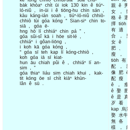
ba̍k
khòaⁿ
chi̍t
ūi
iok
130
kin
ê
tiúⁿ-
親
ê
男
ló-niû
,
in-ūi
i
ê
tiōng-hu
chin
sán
,
女
，
kàu
káng-ián
soah
,
tiúⁿ-ló-niû
chhiò-
格
ê
選
chhiò
tùi
góa
kóng
“
Sian-siⁿ
chin
to-
擇
tio̍h
siā
,
góa
ē-
有
適
hng
hō͘
lí
chhiáⁿ
chin
pá
”
,
合
，
góa
sûi-sî
kā
i
hōe
sit-lé
,
chhiáⁿ
i
gôan-liōng
,
女
ê
i
koh
kā
góa
kóng
,
肥
、
“
góa
sī
teh
kap
lí
kóng-chhiò
,
瘦
，
koh
góa
iā
sī
kiat-
tio̍h
有
hun
āu
chiah
pûi
ê
,
chhiáⁿ
lí
an-
配
，
sim
,
”
像
肥
ê
góa
thiaⁿ
liáu
sim
chiah
khui
,
kak-
tit
kóng
ōe
sī
chi̍t
kiāⁿ
khùn-
配
瘦
lân
ê
sū
.
ê
，
瘦
ê
娶
肥
ê
是
真
歹
看
kap
烏
娶
水牛
無
各
樣
，