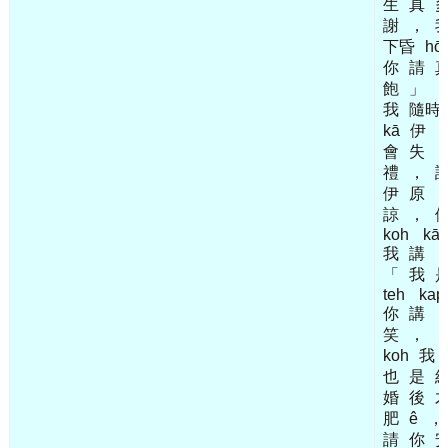
生
真
謝
，
下昏
hō͘
你
請
飽
」
我
隨時
kā
伊
會
失
禮
，
伊
原
諒
，
koh
kā
我
講
「
我
teh
kap
你
講
笑
，
koh
我
也
是
婚
後
肥
ê
，
請
你