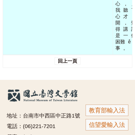
心
，
我
聽
心
才
開
，
得
講
是
一
困難
ê
事
。
回上一頁
教育部輸入法
地址：台南市中西區中正路1號
信望愛輸入法
電話：(06)221-7201