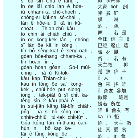
做
收割節
，
sī
bô
sìn
Chú
ê
lâng
,
in
ōe
lâi
chio
lán
ê
hōe-
大家
tio̍h
刣
iú
chham-ka
chò-choeh
,
豬
煮
鮮
chóng-sī
kúi-nā
só͘-chāi
,
臊
，
啉
lán
ê
hōe-iú
ū
kā
in
kū-
酒
、
跳
choa̍t
.
Thian-chú
kàu-
舞
，
若
是
tô͘
chin
ài
chia̍h
chiú
,
全庄
信
主
ê
in
ōe
kong-kek
lán
,
chóng-
sī
lán
ōe
kā
in
kóng
,
已經
廢止
這
lín
bô
sèng-kiat
ê
seng-oa̍h
,
號
歹
風
góan
bōe-thang
chham-ka
,
俗
，
若
有
lín
hōan
lín
,
天主教
，
抑
góan
hōan
góan
.
Só͘-í
múi-
是
無
信
主
chng
,
nā
ū
Ki-tok-
ê
人
，
in
kàu
kap
Thian-chú-
kàu
in
lóng
ōe
saⁿ
kong-
會
來
招
咱
kek
,
chúi-hóe
put
siong-
ê
會友
參加
iông
,
te̍k-pia̍t
ū
sî
chi̍t
ka-
做節
，
總是
têng
sìn
2
kàu-phài
ê
,
幾若
所在
，
in
sui-jiân
kāng
lāi-bīn
chia̍h-
咱
ê
會友
有
pn̄g
,
iā
sī
bô
kóng
ōe
,
kā
in
拒
chhin-chhiūⁿ
tùi-te̍k
chi̍t-iūⁿ
.
Góa
kóng
lán
m̄-thang
òan-
絕
。
天主
教
hūn
in
,
bô
kap
ke-
徒
真
愛
食
lāi
ê
lâng
kóng
ōe
,
酒
，
in
會