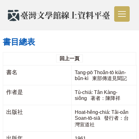
書目總表
回上一頁
書名
Tang-pō͘ Thoân-tō kiàn-
bûn-kì 東部傳道見聞記
作者是
Tù-chiá: Tân Kàng-
siông 著者：陳降祥
出版社
Hoat-hêng-chiá: Tâi-oân
Soan-tō-siā 發行者：台
灣宣道社
出版年
1961