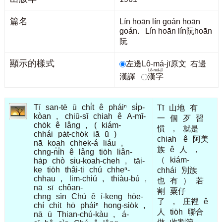
篇名
Lín hoān lín goán hoān
goán. Lín hoān lín阮hoān
阮
顯示的樣式
左邊Lô-má-jī原文
右邊
Lô-má-jī
漢譯
漢字
Tī
san-tē
ū
chi̍t
ê
pháiⁿ
si̍p-
Tī
山地
有
kòan
,
chiū-sī
chiah
ê
A-mī-
一
個
歹
習
cho̍k
ê
lâng
,
(
kiám-
慣
，
就是
chhái
pa̍t-cho̍k
iā
ū
)
chiah
ê
阿美
nā
koah
chhek-á
liáu
,
族
ê
人
，
chng-n̍i̍h
ê
lâng
tio̍h
liân-
（
kiám-
ha̍p
chò
siu-koah-cheh
,
tāi-
ke
tio̍h
thâi-ti
chú
chheⁿ-
chhái
別族
chhau
,
lim-chiú
,
thiàu-bú
,
也
有
）
若
nā
sī
chôan-
割
粟仔
chng
sìn
Chú
ê
í-keng
hòe-
了
，
庄裡
ê
chí
chit
hō
pháiⁿ
hong-sio̍k
,
人
tio̍h
聯合
nā
ū
Thian-chú-kàu
,
á-