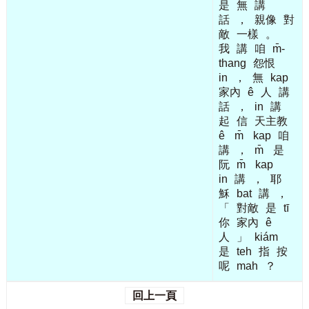
是
無
講
話
，
親像
對
敵
一樣
。
我
講
咱
m̄-
thang
怨恨
in
，
無
kap
家內
ê
人
講
話
，
in
講
起
信
天主教
ê
m̄
kap
咱
講
，
m̄
是
阮
m̄
kap
in
講
，
耶
穌
bat
講
，
「
對敵
是
tī
你
家內
ê
人
」
kiám
是
teh
指
按
呢
mah
？
回上一頁