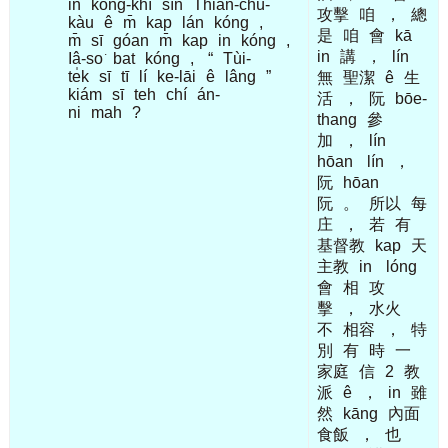
in
kóng-khí
sìn
Thian-chú-
攻擊
咱
，
總
kàu
ê
m̄
kap
lán
kóng
,
是
咱
會
kā
m̄
sī
góan
m̄
kap
in
kóng
,
in
講
，
lín
Iâ-so͘
bat
kóng
,
“
Tùi-
te̍k
sī
tī
lí
ke-lāi
ê
lâng
”
無
聖潔
ê
生
kiám
sī
teh
chí
án-
活
，
阮
bōe-
ni
mah
?
thang
參
加
，
lín
hōan
lín
，
阮
hōan
阮
。
所以
每
庄
，
若
有
基督教
kap
天
主教
in
lóng
會
相
攻
擊
，
水火
不
相容
，
特
別
有
時
一
家庭
信
2
教
派
ê
，
in
雖
然
kāng
內面
食飯
，
也