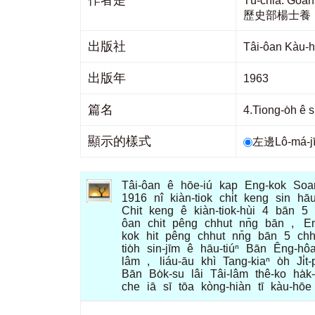
作者是
Tù-chiá: Go
歷史部楊士養
出版社
Tâi-ôan Kà
出版年
1963
篇名
4.Tiong-o̍h
顯示的樣式
左邊Lô-má-
Tâi-ôan
ê
hōe-iú
kap
Eng-kok
Soa
1916
nî
kiàn-tiok
chi̍t
keng
sin
hāu
Chit
keng
ê
kiàn-tiok-hùi
4
bān
5
ôan
chit
pêng
chhut
nn̄g
bān
,
E
kok
hit
pêng
chhut
nn̄g
bān
5
ch
tio̍h
sin-jīm
ê
hāu-tiúⁿ
Bān
Êng-hô
lâm
,
liáu-āu
khì
Tang-kiaⁿ
o̍h
Ji̍t
Bān
Bo̍k-su
lâi
Tâi-lâm
thê-ko
ha̍k
che
iā
sī
tōa
kòng-hiàn
tī
kàu-hōe