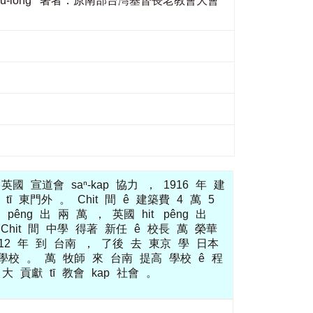
k-sú-pō͘ Iûⁿ Sū-ióng 著者：原南部台灣基督長老教會大會
英國
宣道會
saⁿ-kap
協力
，
1916
年
建
tī
東門外
。
Chit
間
ê
建築費
4
萬
5
t
pêng
出
兩
萬
，
英國
hit
pêng
出
Chit
間
中學
得著
新任
ê
校長
萬
榮華
12
年
到
台南
，
了後
去
東京
學
日本
學校
。
萬
牧師
來
台南
提高
學校
ê
程
大
貢獻
tī
教會
kap
社會
。