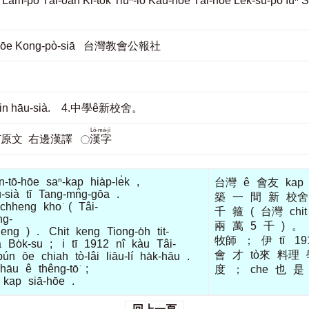
ân Lâm-pō͘ Tâi-oân Ki-tok Tiúⁿ-ló Kàu-hōe Tāi-hōe Le̍
u-hōe Kong-pò-siā 台灣教會公報社
 ê sin hāu-sià. 4.中學ê新校舍。
Lô-má-jī
jī原文
右邊漢譯
漢字
n-tō-hōe
saⁿ-kap
hia̍p-le̍k
,
台灣
ê
會友
kap
-sià
tī
Tang-mn̂g-gōa
.
築
一
間
新
校舍
chheng
kho͘
(
Tâi-
千
箍
(
台灣
chi
ng-
兩
萬
5
千
)
。
heng
)
.
Chit
keng
Tiong-o̍h
tit-
牧師
；
伊
tī
19
a
Bo̍k-su
;
i
tī
1912
nî
kàu
Tâi-
會
才
tò來
料理
-pún
ōe
chiah
tò-lâi
liāu-lí
ha̍k-hāu
.
-hāu
ê
thêng-tō͘
;
度
；
che
也
是
kap
siā-hōe
.