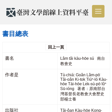
書目總表
回上一頁
書名
Lâm tâi kàu-hōe sú 南台
教會史
作者是
Tù-chiá: Goân Lâm-pō͘
Tâi-oân Ki-tok Tiúⁿ-ló Kàu-
hōe Tāi-hōe Le̍k-sú-pō͘ Iûⁿ
Sū-ióng 著者：原南部台
灣基督長老教會大會歷史
部楊士養
出版社
Tâi-ôan Kàu-hōe Kong-