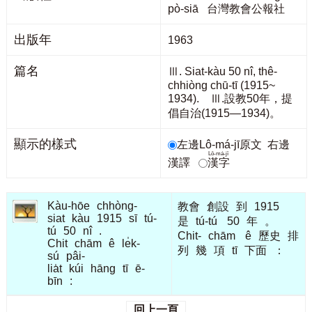
pò-siā 台灣教會公報社
出版年
1963
篇名
Ⅲ. Siat-kàu 50 nî, thê-
chhiòng chū-tī (1915~
1934). Ⅲ.設教50年，提
倡自治(1915—1934)。
顯示的樣式
左邊Lô-má-jī原文
右邊
Lô-má-jī
漢譯
漢字
Kàu-hōe
chhòng-
教會
創設
到
1915
siat
kàu
1915
sī
tú-
是
tú-tú
50
年
。
tú
50
nî
.
Chit-
chām
ê
歷史
排
Chit
chām
ê
le̍k-
列
幾
項
tī
下面
：
sú
pâi-
lia̍t
kúi
hāng
tī
ē-
bīn
:
回上一頁