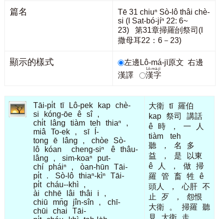
篇名
Tē 31 chiuⁿ Sò-lô thâi chè-
si (I Sat-bó͘-jíⁿ 22: 6~
23) 第31章掃羅刣祭司(I
撒母耳22：6－23)
顯示的樣式
左邊Lô-má-jī原文
右邊
Lô-má-jī
漢譯
漢字
Tāi-pi̍t
tī
Lô-pek
kap
chè-
大衛
tī
羅伯
si
kóng-ōe
ê
sî
,
kap
祭司
講話
chi̍t
lâng
tiàm
teh
thiaⁿ
,
ê
時
，
一
人
miâ
To-ek
,
sī
Í-
tiàm
teh
tong
ē
lâng
,
chòe
Sò-
聽
，
名
多
lô
kóan
cheng-siⁿ
ê
thâu-
益
，
是
以東
lâng
,
sim-koaⁿ
put-
ê
人
，
做
掃
chí
pháiⁿ
,
òan-hūn
Tāi-
pi̍t
.
Sò-lô
thiaⁿ-kìⁿ
Tāi-
羅
管
畜
牲
ê
pi̍t
cháu--khì
,
頭人
，
心肝
不
ài
chhē
lâi
thâi
i
,
止
歹
，
怨恨
chiū
mn̄g
jîn-sîn
,
chī-
大衛
。
掃羅
聽
chūi
chai
Tāi-
見
大衛
走