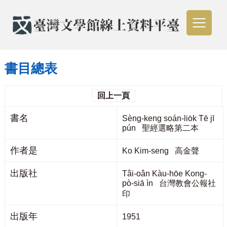
書目總表
回上一頁
書名
Sèng-keng soán-lio̍k Tē jī
pún 聖經選略第二本
作者是
Ko Kim-seng 高金聲
出版社
Tâi-oân Kàu-hōe Kong-
pò-siā ìn 台灣教會公報社
印
出版年
1951