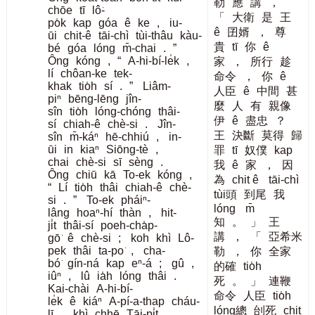
勒
應
講
，
chōe
tī
lô͘-
「
大衛
是
王
po̍k
kap
góa
ê
ke
,
iu-
ê
囝婿
，
尊
ūi
chit-ê
tāi-chì
tùi-thâu
kàu-
貴
tī
你
ê
bé
góa
lóng
m̄-chai
.
”
Ông
kóng
,
“
A-hi-bí-le̍k
,
家
，
所行
趁
lí
chôan-ke
tek-
命令
，
你
ê
khak
tio̍h
sí
.
”
Liâm-
人臣
ê
中間
甚
piⁿ
bēng-lēng
jîn-
麼
人
有
親像
sîn
tio̍h
lóng-chóng
thâi-
伊
ê
盡忠
？
sí
chiah-ê
chè-si
.
Jîn-
王
決斷
莫得
歸
sîn
m̄-káⁿ
hē-chhiú
,
in-
ūi
in
kiaⁿ
Siōng-tè
,
罪
tī
奴僕
kap
chai
chè-si
sī
sèng
.
我
ê
家
，
因
Ông
chiū
kā
To-ek
kóng
,
為
chit ê
tāi-chì
“
Lí
tio̍h
thâi
chiah-ê
chè-
tùi頭
到尾
我
si
.
”
To-ek
pháiⁿ-
lóng
m̄
lâng
hoaⁿ-hí
thàn
,
hit-
知
。
」
王
ji̍t
thâi-sí
poeh-cha̍p-
講
，
「
亞希米
gō͘
ê
chè-si
;
koh
khì
Lô-
pek
thâi
ta-po͘
,
cha-
勒
，
你
全家
bó͘
gín-ná
kap
eⁿ-á
;
gû
,
的確
tio̍h
iûⁿ
,
lû
ia̍h
lóng
thâi
.
死
。
」
連鞭
Kai-chài
A-hi-bí-
命令
人臣
tio̍h
le̍k
ê
kiáⁿ
A-pí-a-thap
cháu-
lóng總
刣死
chit
lī
,
khì
chhē
Tāi-pi̍t
,