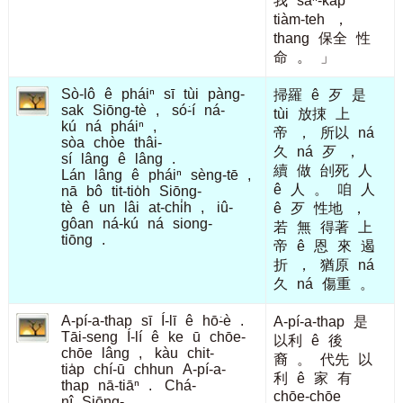
我
saⁿ-kap
tiàm-teh
，
thang
保全
性
命
。
」
Sò-lô
ê
pháiⁿ
sī
tùi
pàng-
掃羅
ê
歹
是
sak
Siōng-tè
,
só͘-í
ná-
tùi
放捒
上
kú
ná
pháiⁿ
,
帝
，
所以
ná
sòa
chòe
thâi-
久
ná
歹
，
sí
lâng
ê
lâng
.
續
做
刣死
人
Lán
lâng
ê
pháiⁿ
sèng-tē
,
ê
人
。
咱
人
nā
bô
tit-tio̍h
Siōng-
tè
ê
un
lâi
at-chi̍h
,
iû-
ê
歹
性地
，
gôan
ná-kú
ná
siong-
若
無
得著
上
tiōng
.
帝
ê
恩
來
遏
折
，
猶原
ná
久
ná
傷重
。
A-pí-a-thap
sī
Í-lī
ê
hō͘-è
.
A-pí-a-thap
是
Tāi-seng
Í-lí
ê
ke
ū
chōe-
以利
ê
後
chōe
lâng
,
kàu
chit-
裔
。
代先
以
tia̍p
chí-ū
chhun
A-pí-a-
利
ê
家
有
thap
nā-tiāⁿ
.
Chá-
chōe-chōe
nî
Siōng-