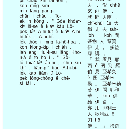
pi̍t
cháu
khì
tah-lo̍h
,
去
，
愛
chhē
koh
mn̄g
sím-
mi̍h
lâng
pang-
來
刣
伊
，
chān
i
cháu
.
To-
就
問
人臣
，
ek
ìn
kóng
,
“
Góa
khóaⁿ-
chī-chūi
知
大
kìⁿ
Iâ-se
ê
kiáⁿ
kàu
Lô-
衛
走
去
tah-
pek
kìⁿ
A-hi-tu̍t
ê
kiáⁿ
A-hi-
lo̍h
，
koh
問
bí-le̍k
.
A-hi-bí-
甚物
人
幫贊
le̍k
thòe
i
mn̄g
Iâ-hô-hoa
,
koh
kiong-kip
i
chia̍h
,
伊
走
。
多益
ia̍h
ēng
Hui-lī-sū
lâng
Kho-
應
講
，
lī-á
ê
to
hō͘
i
.
”
Sò-
「
我
看見
耶
lô
thiaⁿ-kìⁿ
án-ni
,
chin
siū-
西
ê
囝
到
羅
khì
,
liâm-piⁿ
tiàu
A-hi-bí-
伯
見
亞希突
le̍k
kap
tiàm
tī
Lô-
ê
囝
亞希米
pek
lóng-chóng
ê
chè-
si
lâi
.
勒
。
亞希米勒
替
伊
問
耶和
華
，
koh
供
給
伊
食
，
亦
用
腓利士
人
歌利亞
ê
刀
hō͘
伊
。
」
掃羅