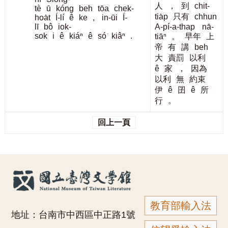
人
，
到
chit-
tè
ū
kóng
beh
tōa
chek-
tia̍p
只有
chhun
hoa̍t
Í-lí
ê
ke
,
in-ūi
Í-
lī
bô
iok-
A-pí-a-thap
nā-
sok
i
ê
kiáⁿ
ê
só͘
kiâⁿ
.
tiāⁿ
。
早年
上
帝
有
講
beh
大
責罰
以利
ê
家
，
因為
以利
無
約束
伊
ê
囝
ê
所
行
。
回上一頁
教育部輸入法
地址：台南市中西區中正路1號