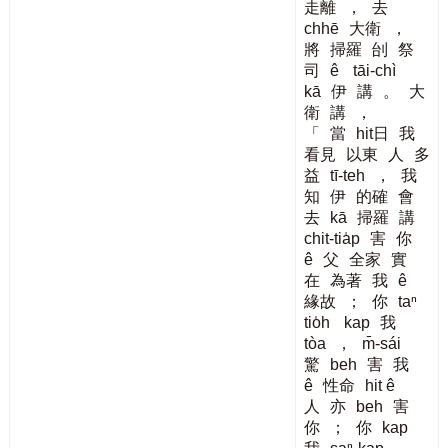
走離
，
去
chhē
大衛
，
將
掃羅
刣
祭
司
ê
tāi-chì
kā
伊
講
。
大
衛
講
，
「
當
hit日
我
看見
以東
人
多
益
tī-teh
，
我
知
伊
的確
會
去
kā
掃羅
講
chit-tia̍p
害
你
ê
父
全家
實
在
為著
我
ê
緣故
；
你
taⁿ
tio̍h
kap
我
tòa
，
m̄-sái
驚
beh
害
我
ê
性命
hit ê
人
亦
beh
害
你
；
你
kap