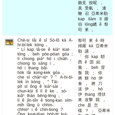
聽見
按呢
，
真
受氣
，
連
鞭
召
亞希米勒
kap
tiàm
tī
羅
伯
lóng總
ê
祭
司
來
。
Chè-si
lâi
ê
sî
Sò-lô
kā
A-
祭司
來
ê
時
hi-bí-le̍k
kóng
,
掃羅
kā
亞希米
“
Lí
kap
Iâ-se
ê
kiáⁿ
kiat-
勒
講
，
tóng
,
beh
pōe-pōan
góa
;
「
你
kap
耶
lí
chiong
piáⁿ
hō͘
i
chia̍h
,
西
ê
囝
結
chiong
to
sàng
i
,
黨
，
beh
背
hō͘
i
thang
bâi-
ho̍k
lâi
kong-kek
góa
,
叛
我
；
你
che
sī
cháiⁿ-iūⁿ
?
”
A-hi-bí-
將
餅
hō͘
伊
le̍k
ìn
kóng
,
“
Tāi-
食
，
將
刀
pi̍t
sī
ông
ê
kiáⁿ-sài
,
送
伊
，
hō͘
chun-kùi
tī
lí
ê
ke
,
só͘-
伊
thang
埋伏
kiâⁿ
thàn
bēng-lēng
,
來
攻擊
我
，
lí
ê
jîn-sîn
ê
tiong-kan
sím-
mi̍h
lâng
ū
chhin-
che
是
怎
chhiūⁿ
i
ê
chīn-tiong
?
樣
？
」
亞希米
Ông
koat-tòan
bo̍h-tit
kui-