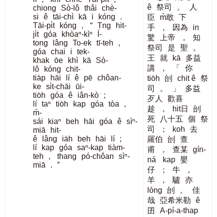
ê
祭司
。
人
chiong
Sò-lô
thâi
chè-
si
ê
tāi-chì
kā
i
kóng
.
臣
m̄敢
下
Tāi-pi̍t
kóng
,
“
Tng
hit-
手
，
因為
in
ji̍t
góa
khòaⁿ-kìⁿ
Í-
驚
上帝
，
知
tong
lâng
To-ek
tī-teh
,
祭司
是
聖
。
góa
chai
i
tek-
王
就
kā
多益
khak
ōe
khì
kā
Sò-
講
，
「
你
lô
kóng
chit-
tia̍p
hāi
lí
ê
pē
chôan-
tio̍h
刣
chit ê
祭
ke
si̍t-chāi
ūi-
司
。
」
多益
tio̍h
góa
ê
iân-kò͘
;
歹人
歡喜
lí
taⁿ
tio̍h
kap
góa
tòa
,
趁
，
hit日
刣
m̄-
死
八十五
個
祭
sái
kiaⁿ
beh
hāi
góa
ê
sìⁿ-
司
；
koh
去
miā
hit-
ê
lâng
ia̍h
beh
hāi
lí
;
羅伯
刣
查
lí
kap
góa
saⁿ-kap
tiàm-
甫
，
查某
gín-
teh
,
thang
pó-chôan
sìⁿ-
ná
kap
嬰
miā
.
”
仔
；
牛
，
羊
，
驢
亦
lóng
刣
。
佳
哉
亞希米勒
ê
囝
A-pí-a-thap