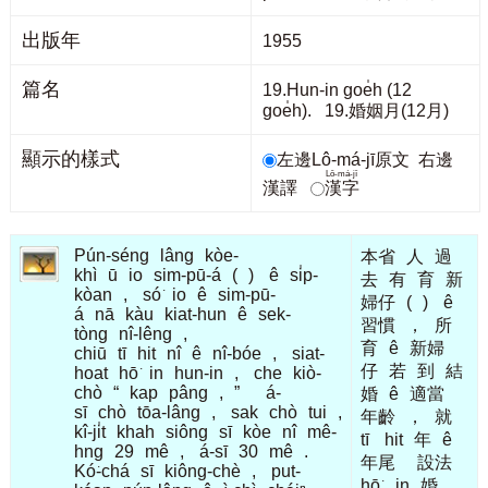
出版年
1955
篇名
19.Hun-in goe̍h (12
goe̍h). 19.婚姻月(12月)
顯示的樣式
左邊Lô-má-jī原文
右邊
Lô-má-jī
漢譯
漢字
Pún-séng
lâng
kòe-
本省
人
過
khì
ū
io
sim-pū-á
(
)
ê
si̍p-
去
有
育
新
kòan
,
só͘
io
ê
sim-pū-
婦仔
(
)
ê
á
nā
kàu
kiat-hun
ê
sek-
習慣
，
所
tòng
nî-lêng
,
育
ê
新婦
chiū
tī
hit
nî
ê
nî-bóe
,
siat-
仔
若
到
結
hoat
hō͘
in
hun-in
,
che
kiò-
chò
“
kap
pâng
,
”
á-
婚
ê
適當
sī
chò
tōa-lâng
,
sak
chò
tui
,
年齡
，
就
kî-ji̍t
khah
siông
sī
kòe
nî
mê-
tī
hit
年
ê
hng
29
mê
,
á-sī
30
mê
.
年尾
設法
Kó͘-chá
sī
kiông-chè
,
put-
hō͘
in
婚