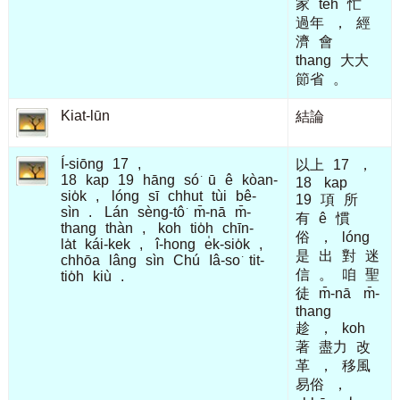
家
teh
忙
過年
，
經
濟
會
thang
大大
節省
。
Kiat-lūn
結論
Í-siōng
17
,
以上
17
，
18
kap
19
hāng
só͘
ū
ê
kòan-
18
kap
sio̍k
,
lóng
sī
chhut
tùi
bê-
19
項
所
sìn
.
Lán
sèng-tô͘
m̄-nā
m̄-
有
ê
慣
thang
thàn
,
koh
tio̍h
chīn-
俗
，
lóng
la̍t
kái-kek
,
î-hong
e̍k-sio̍k
,
是
出
對
迷
chhōa
lâng
sìn
Chú
Iâ-so͘
tit-
信
。
咱
聖
tio̍h
kiù
.
徒
m̄-nā
m̄-
thang
趁
，
koh
著
盡力
改
革
，
移風
易俗
，