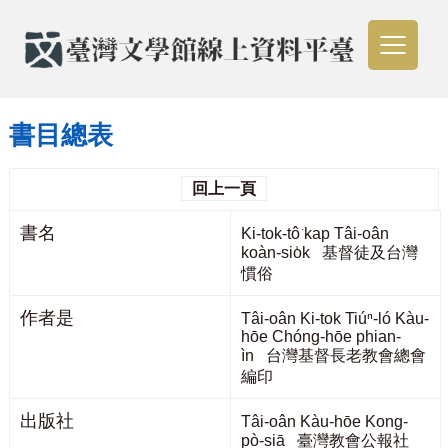
書目總表
回上一頁
書名
Ki-tok-tô͘ kap Tâi-oân
koàn-sio̍k 基督徒及台灣
慣俗
作者是
Tâi-oân Ki-tok Tiúⁿ-ló Kàu-
hōe Chóng-hōe phian-
ìn 台灣基督長老教會總會
編印
出版社
Tâi-oân Kàu-hōe Kong-
pò-siā 臺灣教會公報社