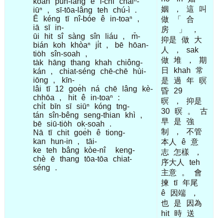
kóan
pún-lâng
ê
ì-chì
cháiⁿ-
姻
，
這
叫
iūⁿ
,
sī-tōa-lâng
teh
chú-ì
.
Ē
kéng
tī
nî-bóe
ê
in-toaⁿ
,
做
「
合
iā
sī
in-
房
」
，
ūi
hit
sî
sàng
sîn
liáu
,
m̄-
抑是
做
大
bián
koh
khòaⁿ
ji̍t
,
bē
hōan-
人
，
sak
tio̍h
sîn-soah
,
做
堆
，
期
ta̍k
hāng
thang
khah
chiông-
日
khah
常
kán
,
chiat-séng
chē-chē
hùi-
iōng
,
kīn-
是
過
年
暝
lâi
tī
12
goe̍h
ná
chē
lâng
kè-
昏
29
chhōa
,
hit
ê
in-toaⁿ
:
暝
，
抑是
chi̍t
bīn
sī
siūⁿ
kóng
tng-
30
暝
。
古
tán
sîn-bêng
seng-thian
khì
,
早
是
強
bē
siū-tio̍h
ok-soah
.
制
，
不管
Nā
tī
chit
goe̍h
ê
tiong-
kan
hun-in
,
tāi-
本人
ê
意
ke
teh
bâng
kòe-nî
keng-
志
怎樣
，
chè
ē
thang
tōa-tōa
chiat-
序大人
teh
séng
.
主意
。
會
揀
tī
年尾
ê
因端
，
也
是
因為
hit
時
送