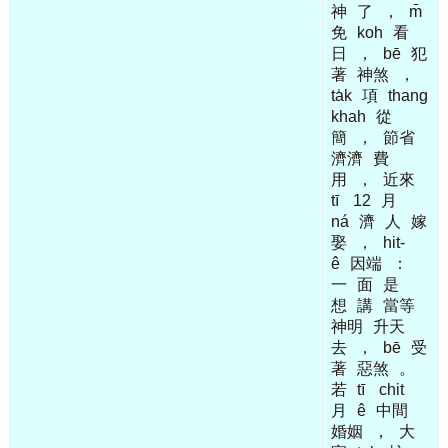
神
了
，
m̄
免
koh
看
日
，
bē
犯
著
神煞
，
ta̍k
項
thang
khah
從
簡
，
節省
濟濟
費
用
，
近來
tī
12
月
ná
濟
人
嫁
娶
，
hit-
ê
因端
：
一
面
是
想
講
當等
神明
升天
去
，
bē
受
著
惡煞
。
若
tī
chit
月
ê
中間
婚姻
，
大