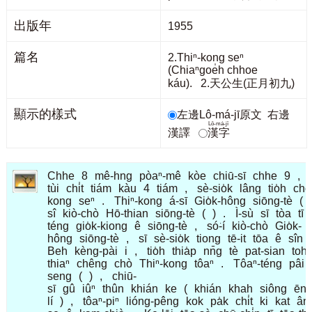
出版年
1955
篇名
2.Thiⁿ-kong seⁿ
(Chiaⁿgoe̍h chhoe
káu). 2.天公生(正月初九)
顯示的樣式
左邊Lô-má-jī原文
右邊
Lô-má-jī
漢譯
漢字
Chhe
8
mê-hng
pòaⁿ-mê
kòe
chiū-sī
chhe
9
,
tùi
chi̍t
tiám
kàu
4
tiám
,
sè-sio̍k
lâng
tio̍h
chò
kong
seⁿ
.
Thiⁿ-kong
á-sī
Gio̍k-hông
siōng-tè
(
sî
kiò-chò
Hō-thian
siōng-tè
(
)
.
Ì-sù
sī
tòa
tī
téng
gio̍k-kiong
ê
siōng-tè
,
só͘-í
kiò-chò
Gio̍k-
hông
siōng-tè
,
sī
sè-sio̍k
tiong
tē-it
tōa
ê
sîn
Beh
kèng-pài
i
,
tio̍h
thia̍p
nn̄g
tè
pat-sian
toh
thiaⁿ
chêng
chò
Thiⁿ-kong
tôaⁿ
.
Tôaⁿ-téng
pâi
seng
(
)
,
chiū-
sī
gû
iûⁿ
thûn
khián
ke
(
khián
khah
siông
ēn
lí
)
,
tôaⁿ-piⁿ
lióng-pêng
kok
pa̍k
chi̍t
ki
kat
ân