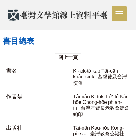
書目總表
回上一頁
書名
Ki-tok-tô͘ kap Tâi-oân
koàn-sio̍k 基督徒及台灣
慣俗
作者是
Tâi-oân Ki-tok Tiúⁿ-ló Kàu-
hōe Chóng-hōe phian-
ìn 台灣基督長老教會總會
編印
出版社
Tâi-oân Kàu-hōe Kong-
pò-siā 臺灣教會公報社