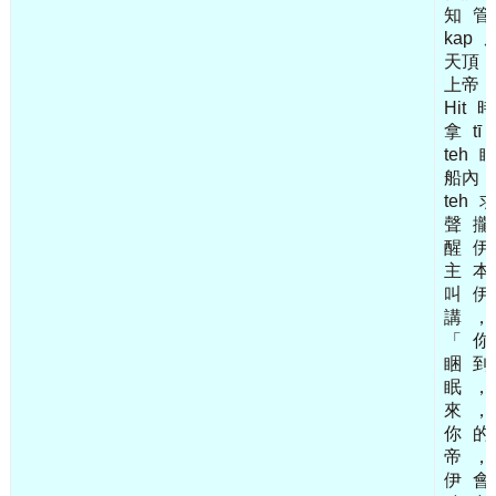
知
管
kap
天頂
上帝
Hit
時
拿
tī
teh
船內
teh
聲
攏
醒
伊
主
本
叫
伊
講
，
「
你
睏
到
眠
，
來
，
你
的
帝
，
伊
會