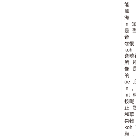
能
，
風
，
海
；
in
知
是
聖
帝
，
怨恨
koh
會曉
所
拜
像
是
的
，
ōe
庇
in
。
hit
時
按呢
止
敬
和華
祭物
koh
願
。