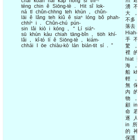
chai
kóan
hái
kap
hong
sī
thiⁿ-
téng
chin
ê
Siōng-tè
.
Hit
sî
Iok-
湧
不
ná
tī
chûn-chhng
teh
khùn
,
chûn-
大
，
lāi
ê
lâng
teh
kiû
ê
siaⁿ
lóng
bô
phah-
不多
chhíⁿ
i
.
Chûn-chú
pún-
落去
sin
lâi
kiò
i
kóng
,
“
Lí
siáⁿ-
Hiah-
sū
khùn
kàu
chiah
tāng-bîn
,
tio̍h
khí-
手
不
lâi
,
kî-tó
lí
ê
Siōng-tè
,
kiám-
chhái
I
ōe
chiàu-kò͘
lán
bián-tit
sí
.
”
驚
，
裡
的
hiat
海
，
船
kh
輕
，
無
保
內
的
物
，
顧
in
命
若
逐
人
in
所
的
神
保護