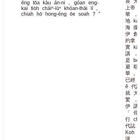
畏
天
éng
tōa
kàu
án-ni
,
góan
eng-
上帝
kai
tio̍h
cháiⁿ-iūⁿ
khóan-thāi
lí
,
chiah
hō͘
hong-éng
ōe
soah
?
”
華
，
地
ka
海
攏
伊
創
約拿
實
kā
講
，
是
be
避
耶
華
。
已經
ê
代
就
大
驚
，
伊
講
「
你
行
ch
代誌
Koh
講
，