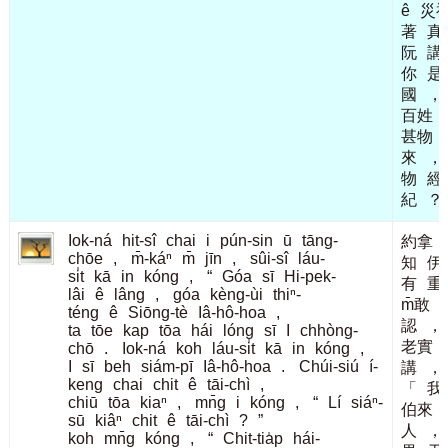
ê
災
著
真
阮
講
你
是
國
，
百姓
甚物
來
，
物
經
紀
？
Iok-ná
hit-sî
chai
i
pún-sin
ū
tāng-
約拿
chōe
,
m̄-káⁿ
m̄
jīn
,
sûi-sî
láu-
知
伊
si̍t
kā
in
kóng
,
“
Góa
sī
Hi-pek-
有
重
lâi
ê
lâng
,
góa
kèng-ùi
thiⁿ-
m̄敢
m
téng
ê
Siōng-tè
Iâ-hô-hoa
,
認
，
ta
tōe
kap
tōa
hái
lóng
sī
I
chhòng-
老實
chō
.
Iok-ná
koh
láu-si̍t
kā
in
kóng
,
I
sī
beh
siám-pī
Iâ-hô-hoa
.
Chúi-siú
í-
講
，
keng
chai
chit
ê
tāi-chì
,
「
我
chiū
tōa
kiaⁿ
,
mn̄g
i
kóng
,
“
Lí
siáⁿ-
伯來
sū
kiâⁿ
chit
ê
tāi-chì
?
”
人
，
koh
mn̄g
kóng
,
“
Chit-tia̍p
hái-