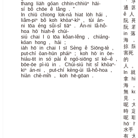
「
求
thang
lia̍h
góan
chhin-chhiūⁿ
hāi-
通
因
sí
bô
chōe
ê
lâng
.
”
ê
人
In
chiū
chiong
Iok-ná
hiat
lo̍h
hái
,
liâm-piⁿ
bô
koh
khòaⁿ-kìⁿ
,
tùi
án-
阮
死
ni
tōa
éng
sûi-sî
tiāⁿ
.
Án-ni
Iâ-hô-
阮
若
hoa
hō͘
hiah-ê
chúi-
in
落
siú
chai
I
ū
tōa
kôan-lêng
,
chiáng-
海
，
kóan
hong
,
hái
;
掠
阮
ia̍h
hō͘
in
chai
I
sī
Sèng
ê
Siōng-tè
,
害死
put-chí
òan-hūn
pháiⁿ
;
koh
hō͘
in
ōe-
hiáu-tit
in
só͘
pài
ê
ngó͘-siōng
sī
ké--ê
,
的
bōe-ōe
pì-iū
in
.
Chúi-siú
hit
sî
khòaⁿ-
人
。
kiⁿ
án-ni
,
put-chí
kèng-ùi
Iâ-hô-hoa
,
In
就
hiàn
chè-mi̍h
,
koh
hē-gōan
.
拿
hia
海
，
無
ko
見
，
呢
大
時
定
呢
耶
hō͘
hi
水手
有
大