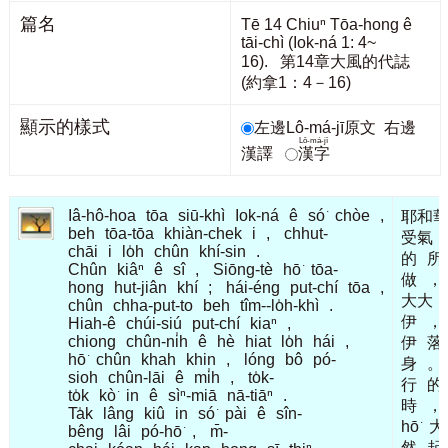
篇名
Tē 14 Chiuⁿ Tōa-hong ê
tāi-chì (Iok-ná 1: 4~
16). 第14章大風的代誌
(約拿1：4－16)
顯示的樣式
左邊Lô-má-jī原文
右邊
Lô-má-jī
漢譯
漢字
Iâ-hô-hoa
tōa
siū-khì
Iok-ná
ê
só͘
chòe
,
耶和
beh
tōa-tōa
khiàn-chek
i
,
chhut-
受氣
chāi
i
lo̍h
chûn
khí-sin
.
的
所
Chûn
kiâⁿ
ê
sî
,
Siōng-tè
hō͘
tōa-
做
，
hong
hut-jiân
khí
;
hái-éng
put-chí
tōa
,
大大
chûn
chha-put-to
beh
tîm--lo̍h-khì
.
伊
，
Hiah-ê
chúi-siú
put-chí
kiaⁿ
,
chiong
chûn-ni̍h
ê
hè
hiat
lo̍h
hái
,
伊
落
hō͘
chûn
khah
khin
,
lóng
bô
pó-
身
。
sioh
chûn-lāi
ê
mi̍h
,
to̍k-
行
的
to̍k
kò͘
in
ê
sìⁿ-miā
nā-tiāⁿ
.
時
，
Ta̍k
lâng
kiû
in
só͘
pài
ê
sîn-
hō͘
大
bêng
lâi
pó-hō͘
,
m̄-
然
起