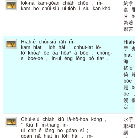
Iok-ná
kam-gōan
chia̍h
chōe
,
m̄-
約拿
kam
hō͘
chúi-siú
ūi-tio̍h
i
siū
kan-khó͘
.
食
罪
甘
hō͘
為著
艱苦
Hiah-ê
chúi-siú
ia̍h
m̄-
Hiah-
kam
hiat
i
lo̍h
hái
,
chhut-la̍t
iô-
手
亦
ló͘
khòaⁿ
ōe
óa
hōaⁿ
á
bōe
;
chóng-
hiat
sī
bōe-ōe
,
in-ūi
éng
lóng
bô
tiāⁿ
.
海
，
搖ló͘
倚
岸
bōe
是
bō
ōe
，
湧
攏
定
。
Chúi-siú
chiah
kiû
Iâ-hô-hoa
kóng
,
水手
“
Kiû
lí
m̄-thang
in-
耶和
ūi
chit
ê
lâng
hō͘
góan
sí
;
講
，
góan
nā
hiat
in
lo̍h
hái
,
m̄-