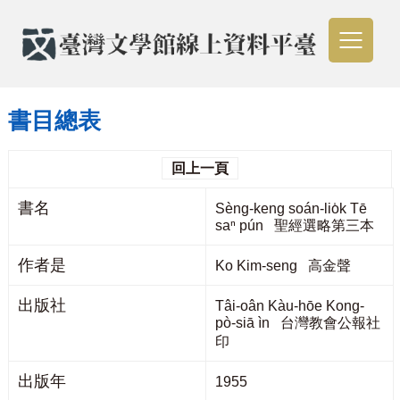
書目總表
回上一頁
書名
Sèng-keng soán-lio̍k Tē
saⁿ pún 聖經選略第三本
作者是
Ko Kim-seng 高金聲
出版社
Tâi-oân Kàu-hōe Kong-
pò-siā ìn 台灣教會公報社
印
出版年
1955