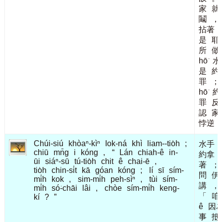
家
就
鬮
，
拈著
是
耶
所
做
hō͘
水
是
約
罪
；
hō͘
約
罪
反
認
家
悖逆
Chúi-siú
khòaⁿ-kìⁿ
Iok-ná
khì
liam--tio̍h
;
水手
chiū
mn̄g
i
kóng
,
“
Lán
chiah-ê
in-
約拿
ūi
siáⁿ-sū
tú-tio̍h
chit
ê
chai-ē
,
著
；
tio̍h
chin-si̍t
kā
góan
kóng
;
lí
sī
sím-
問
伊
mi̍h
kok
,
sim-mi̍h
peh-sìⁿ
,
tùi
sím-
講
，
mi̍h
só͘-chāi
lâi
,
chòe
sím-mi̍h
keng-
「
咱
kí
?
”
ê
因
事
抵