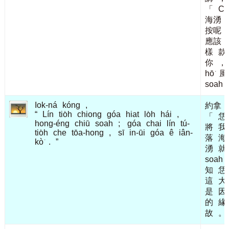
「
Chi
海湧
按呢
應該
樣
款
你
，
hō͘
風
soah
Iok-ná
kóng
,
約拿
“
Lín
tio̍h
chiong
góa
hiat
lo̍h
hái
,
「
恁
hong-éng
chiū
soah
;
góa
chai
lín
tú-
將
我
tio̍h
che
tōa-hong
,
sī
in-ūi
góa
ê
iân-
落
海
kò͘
.
”
湧
就
soah
知
恁
這
大
是
因
的
緣
故
。