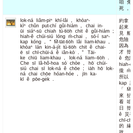
咱
免
死
。
Iok-ná
liâm-piⁿ
khí-lâi
,
khòaⁿ-
約拿
kìⁿ
chûn
put-chí
gûi-hiám
,
chai
in-
起來
ūi
siáⁿ-sū
chiah
tú-tio̍h
chit
ê
gûi-hiám
;
見
船
hiah-ê
chúi-siú
lóng
m̄-chai
,
só͘-í
saⁿ-
危險
kap
kóng
,
“
M̄-ta̍t-tio̍h
lâi
liam-khau
,
因為
khòaⁿ
lán
kin-á-ji̍t
tú-tio̍h
chit
ê
chai-
才
抵
ē
sī
chī-chūi-á
ê
iân-kò͘
.
”
Tāi-
ke
chiū
liam-khau
,
Iok-ná
liam--tio̍h
.
ê
危
Che
sī
Iâ-hô-hoa
só͘
chòe
,
hō͘
chúi-
hiah-ê
siú
chai
sī
Iok-ná
ê
chōe
;
ia̍h
hō͘
Iok-
攏
m̄
ná
chai
chōe
hóan-hóe
,
jīn
ka-
所以
kī
ê
pōe-ge̍k
.
kap
「
M
來
拈
看
咱
日
抵
ê
災
chī-ch
的
緣
故
。