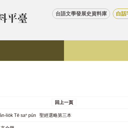
台語文學發展史資料庫
白話
回上一頁
oán-lio̍k Tē saⁿ pún 聖經選略第三本