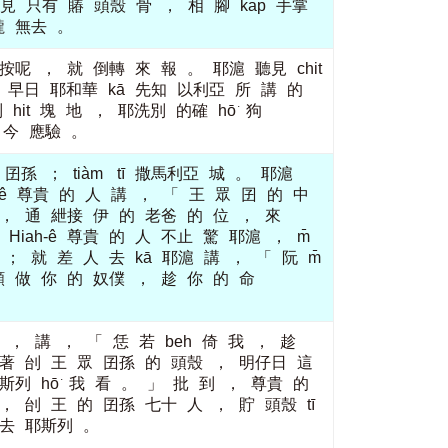
見
只有
賰
頭殼
骨
，
相
腳
kap
手掌
攏
無去
。
按呢
，
就
倒轉
來
報
。
耶滬
聽見
chit
早日
耶和華
kā
先知
以利亞
所
講
的
列
hit
塊
地
，
耶洗別
的確
hō͘
狗
今
應驗
。
囝孫
；
tiàm
tī
撒馬利亞
城
。
耶滬
ê
尊貴
的
人
講
，
「
王
眾
囝
的
中
，
通
紲接
伊
的
老爸
的
位
，
來
Hiah-ê
尊貴
的
人
不止
驚
耶滬
，
m̄
；
就
差
人
去
kā
耶滬
講
，
「
阮
m̄
願
做
你
的
奴僕
，
趁
你
的
命
，
講
，
「
恁
若
beh
倚
我
，
趁
著
刣
王
眾
囝孫
的
頭殼
，
明仔日
這
斯列
hō͘
我
看
。
」
批
到
，
尊貴
的
，
刣
王
的
囝孫
七十
人
，
貯
頭殼
tī
去
耶斯列
。