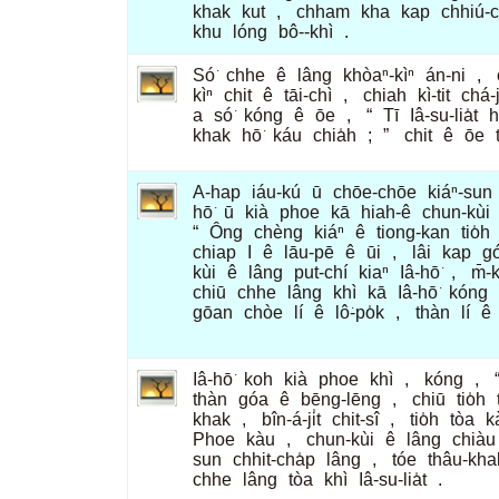
khak
kut
,
chham
kha
kap
chhiú-c
khu
lóng
bô--khì
.
Só͘
chhe
ê
lâng
khòaⁿ-kìⁿ
án-ni
,
kìⁿ
chit
ê
tāi-chì
,
chiah
kì-tit
chá-ji
a
só͘
kóng
ê
ōe
,
“
Tī
Iâ-su-lia̍t
h
khak
hō͘
káu
chia̍h
;
”
chit
ê
ōe
A-hap
iáu-kú
ū
chōe-chōe
kiáⁿ-sun
hō͘
ū
kià
phoe
kā
hiah-ê
chun-kùi
“
Ông
chèng
kiáⁿ
ê
tiong-kan
tio̍h
chiap
I
ê
lāu-pē
ê
ūi
,
lâi
kap
g
kùi
ê
lâng
put-chí
kiaⁿ
Iâ-hō͘
,
m̄-
chiū
chhe
lâng
khì
kā
Iâ-hō͘
kóng
gōan
chòe
lí
ê
lô͘-po̍k
,
thàn
lí
ê
Iâ-hō͘
koh
kià
phoe
khì
,
kóng
,
thàn
góa
ê
bēng-lēng
,
chiū
tio̍h
khak
,
bîn-á-ji̍t
chit-sî
,
tio̍h
tòa
k
Phoe
kàu
,
chun-kùi
ê
lâng
chiàu
sun
chhit-cha̍p
lâng
,
tóe
thâu-kha
chhe
lâng
tòa
khì
Iâ-su-lia̍t
.