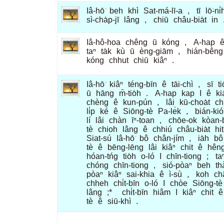
Iâ-hō͘
beh
khì
Sat-má-lī-a
,
tī
lō͘-ni̍
sì-cha̍p-jī
lâng
,
chiū
châu-bia̍t
in
Iâ-hô-hoa
chêng
ū
kóng
,
A-hap
taⁿ
ta̍k
kù
ū
èng-giām
,
hián-bêng
kóng
chhut
chiū
kiâⁿ
.
Iâ-hō͘
kiâⁿ
téng-bīn
ê
tāi-chì
,
sī
ti
ū
hāng
m̄-tio̍h
.
A-hap
kap
I
ê
ki
chèng
ê
kun-pún
,
lâi
kū-choa̍t
ch
li̍p
ké
ê
Siōng-tè
Pa-le̍k
,
bián-ki
lí
lâi
chàn
īⁿ-toan
,
chōe-ok
kòan-
tè
chioh
lâng
ê
chhiú
châu-bia̍t
hit
Siat-sú
Iâ-hō͘
bô
chân-jím
,
ia̍h
bô
tè
ê
bēng-lēng
lâi
kiâⁿ
chit
ê
hêng
hóan-tńg
tio̍h
o-ló
I
chīn-tiong
;
ta
chóng
chīn-tiong
,
sió-pòaⁿ
beh
th
pòaⁿ
kiâⁿ
sai-khia
ê
ì-sù
,
koh
ch
chheh
chi̍t-bīn
o-ló
I
chòe
Siōng-tè
lâng
;*
chi̍t-bīn
hiâm
I
kiâⁿ
chit
ê
tè
ê
siū-khì
.