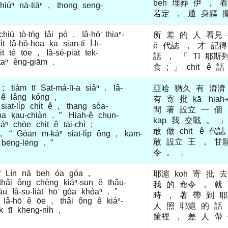
beh
埋葬
伊
，
看
hiúⁿ
nā-tiāⁿ
,
thong
seng-
若定
，
通
身軀
chiū
tò-tńg
lâi
pò
.
Iâ-hō͘
thiaⁿ-
所
差
的
人
看見
̍t
Iâ-hô-hoa
kā
sian-ti
Í-lī-
ê
代誌
，
才
記得
it
tè
tōe
,
Iâ-sé-piat
tek-
話
，
「
Tī
耶斯
taⁿ
èng-giām
.
食
;
」
chit
ê
話
;
tiàm
tī
Sat-má-lī-a
siâⁿ
.
Iâ-
亞哈
猶久
有
濟濟
ê
lâng
kóng
,
有
寄
批
kā
hiah-
siat-li̍p
chi̍t
ê
,
thang
sòa-
間
著
設立
一
個
óa
kau-chiàn
.
”
Hiah-ê
chun-
kap
我
交戰
。
」
káⁿ
chòe
chit
ê
tāi-chì
;
敢
做
chit
ê
代誌
,
“
Góan
m̄-káⁿ
siat-li̍p
ông
,
kam-
敢
設立
王
，
甘
bēng-lēng
.
”
令
。
」
“
Lín
nā
beh
óa
góa
,
耶滬
koh
寄
批
去
thâi
ông
chèng
kiáⁿ-sun
ê
thâu-
我
的
命令
，
就
àu
Iâ-su-lia̍t
hō͘
góa
khòaⁿ
.
”
時
，
著
帶
到
耶
Iâ-hō͘
ê
ōe
,
thâi
ông
ê
kiáⁿ-
人
照
耶滬
的
話
k
tī
kheng-ni̍h
,
筐裡
，
差
人
帶