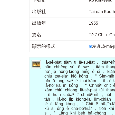
作者是
Ko Kim-sen
出版社
Tâi-oân Kà
出版年
1955
篇名
Tē 7 Chiuⁿ C
顯示的樣式
左邊Lô-má-
Iâ-sé-piat
tiàm
tī
Iâ-su-lia̍t
,
thiaⁿ-kì
pān
chhēng
súi
ê
saⁿ
,
tiàm
than
hō͘
ji̍p
hông-kiong
mn̂g
ê
sî
,
kia̍h
chiū
tōa-siaⁿ
kiò
kóng
,
“
Sím-mi̍h
bīn
ū
nn̄g
saⁿ
ê
thài-kàm
,
thiaⁿ-k
Iâ-hō͘
kā
in
kóng
,
“
Chhiáⁿ
chit
kàm
chiū
chiong
Iâ-sé-piat
tùi
than
I
ê
hui̍h
chōaⁿ
tī
chhiûⁿ-ni̍h
,
ia̍h
ta̍h
.
Iâ-hō͘
ji̍p
kiong-lāi
lim-chia̍h
tè
ê
lâng
kóng
,
“
Chit
ê
hū-jîn-l
kú
sī
ông
ê
cha-bó͘-kiáⁿ
,
tio̍h
khì
si
.
”
Lâng
khì
beh
bâi-chòng
i
,