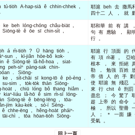
h
tú-tio̍h
A-hap-siā
ê
chhin-chhek
,
耶滬
beh
去
撒馬
.
四十二
人
，
就
ê
ke
beh
lóng-chóng
châu-bia̍t
,
耶和華
前
有
講
Siōng-tè
ê
ōe
sī
chin-si̍t
,
句
有
應驗
，
顯
行
。
o̍h
á
m̄-tio̍h
?
Ū
hāng
tio̍h
,
耶滬
行
頂面
的
áⁿ-sun
,
kì-jiân
hòe-bô
kok-
有
項
m̄著
。
亞
in
ê
Siōng-tè
Iâ-hô-hoa
,
siat-
根本
，
來
拒絕
óng
peh-sìⁿ
pàng-sak
chin-
勒
，
勉強
百姓
bóan
.
Siōng-
帝
借
人
的
手
剿
ke
,
si̍t-chāi
sī
kong-tō
ê
pò-èng
.
使
耶滬
無
殘忍
su-sim
,
to̍k-to̍k
thàn
Siōng-
-hoa̍t
,
chiū
lóng
bô
thang
hiâm
,
來
行
chit
ê
刑罰
ⁿ
kiaⁿ-liáu
Iâ-hō͘
ê
sim
m̄-sī
lóng-
盡忠
；
今
驚了
àn
Siōng-tè
ê
bēng-lēng
,
tōa-
趁
上帝
的
命令
ân-jím
kàu-ke̍k
,
só͘-í
Sèng-
極
，
所以
聖冊
ê
chhe-ēng
,
hêng-hoa̍t
pháiⁿ-
人
；
＊
一面
嫌
tāi-chì
,
tōa
hōan-tio̍h
Siōng-
受氣
。
回上一頁