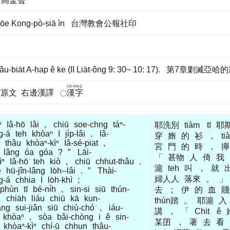
g 高金聲
u-hōe Kong-pò-siā ìn 台灣教會公報社印
hâu-bia̍t A-hap ê ke (II Lia̍t-ông 9: 30~ 10: 17). 第7章
Lô-má-jī
jī原文
右邊漢譯
漢字
ⁿ
Iâ-hō͘
lâi
,
chiū
soe-chng
táⁿ-
耶洗別
tiàm
tī
耶
g-á
teh
khòaⁿ
I
ji̍p-lâi
.
Iâ-
穿
媠
的
衫
，
ti
thâu
khòaⁿ-kìⁿ
Iâ-sé-piat
,
宮
門
的
時
，
攑
lâng
óa
góa
?
”
Lāi-
「
甚物
人
倚
我
ìⁿ
Iâ-hō͘
teh
kiò
,
chiū
chhut-thâu
.
滬
teh
叫
，
就
ê
hū-jîn-lâng
lo̍h--lâi
.
”
Thài-
婦人人
落來
。
」
g-á
chhia
I
lo̍h-khì
;
phùn
tī
bé-ni̍h
,
sin-si
siū
thún-
去
；
伊
的
血
賤
,
chia̍h
liáu
chiū
kā
kun-
thún踏
。
耶滬
入
âng
sui-jiân
siū
chiù-chó͘
,
iáu-
講
，
「
Chit
ê
khòaⁿ
,
sòa
bâi-chòng
i
ê
sin-
某囝
，
著
去
看
khòaⁿ-kìⁿ
chí-ū
chhun
thâu-