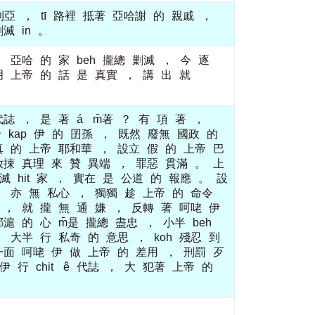
利亞
，
tī
路裡
抵著
亞哈謝
的
親戚
，
剿滅
in
。
，
亞哈
的
家
beh
攏總
剿滅
，
今
逐
明
上帝
的
話
是
真實
，
講
出
就
代誌
，
是
著
á
m̄著
？
有
項
著
，
哈
kap
伊
的
囝孫
，
既然
廢無
國政
的
真
的
上帝
耶和華
，
設立
假
的
上帝
巴
放捒
真理
來
贊
異端
，
罪惡
貫滿
。
上
滅
hit
家
，
實在
是
公道
的
報應
。
設
，
亦
無
私心
，
獨獨
趁
上帝
的
命令
，
就
攏
無
通
嫌
，
反轉
著
呵咾
伊
耶滬
的
心
m̄是
攏總
盡忠
，
小半
beh
，
大半
行
私奇
的
意思
，
koh
殘忍
到
一面
呵咾
伊
做
上帝
的
差用
，
刑罰
歹
伊
行
chit
ê
代誌
，
大
犯著
上帝
的