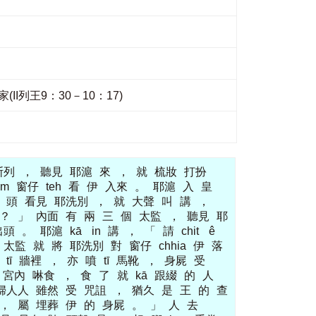
剿滅亞哈的家(II列王9：30－10：17)
斯列
，
聽見
耶滬
來
，
就
梳妝
打扮
àm
窗仔
teh
看
伊
入來
。
耶滬
入
皇
頭
看見
耶洗別
，
就
大聲
叫
講
，
？
」
內面
有
兩
三
個
太監
，
聽見
耶
出頭
。
耶滬
kā
in
講
，
「
請
chit
ê
太監
就
將
耶洗別
對
窗仔
chhia
伊
落
tī
牆裡
，
亦
噴
tī
馬靴
，
身屍
受
宮內
啉食
，
食
了
就
kā
跟綴
的
人
婦人人
雖然
受
咒詛
，
猶久
是
王
的
查
，
屬
埋葬
伊
的
身屍
。
」
人
去