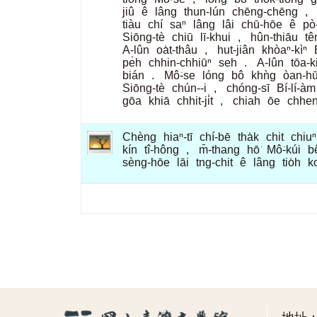
jiû
ê
lâng
thun-lún
chēng-chēng
,
tiàu
chí
saⁿ
lâng
lâi
chū-hōe
ê
pò͘
Siōng-tè
chiū
lī-khui
,
hûn-thiāu
tê
A-lûn
oa̍t-thâu
,
hut-jiân
khòaⁿ-kìⁿ
pe̍h
chhin-chhiūⁿ
seh
.
A-lûn
tōa-k
bián
.
Mô͘-se
lóng
bô
khǹg
òan-h
Siōng-tè
chún--i
,
chóng-sī
Bí-lí-àm
gōa
khiā
chhit-ji̍t
,
chiah
ōe
chhen
Chèng
hiaⁿ-tī
chí-bē
tha̍k
chit
chiuⁿ
kín
tî-hông
,
m̄-thang
hō͘
Mô͘-kúi
b
sèng-hōe
lāi
tng-chit
ê
lâng
tio̍h
k