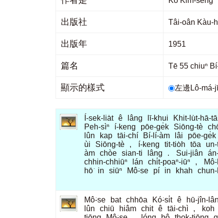
作者是
Ko Kim-sen
出版社
Tâi-oân Kà
出版年
1951
篇名
Tē 55 chiuⁿ 
顯示的樣式
左邊Lô-má-
Í-sek-lia̍t
ê
lâng
lī-khui
Khit-lu̍t-hā-t
Peh-sìⁿ
í-keng
pōe-ge̍k
Siōng-tè
ch
lûn
kap
tāi-chí
Bí-lí-àm
lâi
pōe-ge̍k
ùi
Siōng-tè
,
í-keng
tit-tio̍h
tōa
un-
àm
chòe
sian-ti
lâng
.
Sui-jiân
án
chhin-chhiūⁿ
lán
chi̍t-poaⁿ-iūⁿ
,
Mô͘-
hō͘
in
siūⁿ
Mô͘-se
pí
in
khah
chun-
Mô͘-se
bat
chhōa
Kó͘-si̍t
ê
hū-jîn-lâ
lûn
chiū
hiâm
chit
ê
tāi-chì
,
koh
tiōng
Mô͘-se
,
lóng
bô
thok-tiōng
g