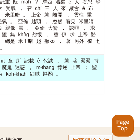
託重
阮
mah
？
摩西
溫柔
ê
人
吞忍
靜
大
受氣
，
召
chí
三
人
來
聚會
ê
布
，
米里暗
。
上帝
就
離開
，
雲柱
重
受氣
。
亞倫
越頭
，
忽然
看見
米里暗
白
親像
雪
。
亞倫
大驚
，
認罪
，
求
攏
無
khǹg
怨恨
，
替
伊
求
上帝
醫
，
總是
米里暗
起
癩ko
，
著
另外
徛
七
。
hit
章
所
記載
ê
代誌
，
就
著
緊緊
持
魔鬼
迷惑
，
m̄-thang
悖逆
上帝
；
聖
著
koh-khah
細膩
斟酌
。