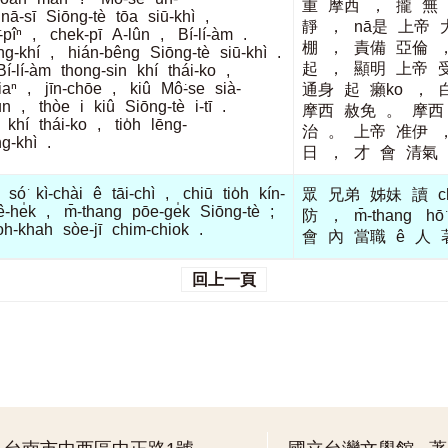
重
摩西
，
攏
無
nā-sī
Siōng-tè
tōa
siū-khì
,
靜
，
nā是
上帝
-pîⁿ
,
chek-pī
A-lûn
,
Bí-lí-àm
.
棚
，
責備
亞倫
ng-khí
,
hián-bêng
Siōng-tè
siū-khì
.
起
，
顯明
上帝
Bí-lí-àm
thong-sin
khí
thái-ko
,
iaⁿ
,
jīn-chōe
,
kiû
Mô͘-se
sià-
通身
起
癩ko
，
ūn
,
thòe
i
kiû
Siōng-tè
i-tī
.
摩西
赦免
。
摩西
khí
thái-ko
,
tio̍h
lēng-
治
。
上帝
准伊
g-khì
.
日
，
才
會
清氣
só͘
kì-chài
ê
tāi-chì
,
chiū
tio̍h
kín-
眾
兄弟
姊妹
讀
c
ê-he̍k
,
m̄-thang
pōe-ge̍k
Siōng-tè
;
防
，
m̄-thang
hō͘
oh-khah
sòe-jī
chim-chiok
.
會
內
當職
ê
人
回上一頁