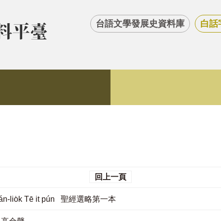
台語文學發展史資料庫
白話
回上一頁
oán-lio̍k Tē it pún 聖經選略第一本