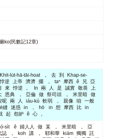
米里暗犯著癩ko(民數記12章)
Khit-lu̍t-hā-tāi-hoat
，
去
到
Khap-se-
悖逆
上帝
濟濟
擺
，
taⁿ
摩西
ê
兄
亞
暗
來
悖逆
。
In
兩
人
是
誠實
敬畏
上
大
恩典
，
亞倫
做
祭司頭
，
米里暗
做
按呢
兩
人
iáu-kú
軟弱
，
親像
咱
一般
hē縫
迷惑
in
，
hō͘
in
想
摩西
比
in
就
起
怨妒
ê
心
。
ó͘-si̍t
ê
婦人人
做
某
，
米里暗
，
亞
代誌
，
koh
講
，
耶和華
kiám
獨獨
託