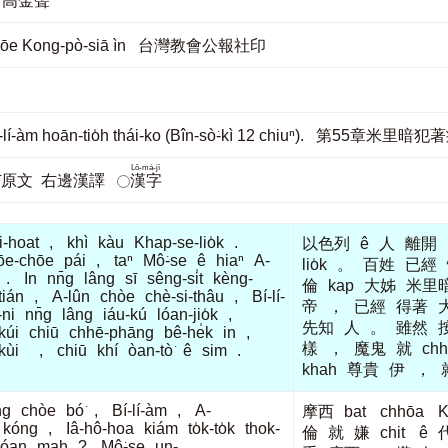
g 高金聲
u-hōe Kong-pò-siā ìn 台灣教會公報社印
Bí-lí-àm hoān-tio̍h thái-ko (Bîn-sò͘-kì 12 chiuⁿ). 第55章
Lô-má-jī
jī原文
右邊漢譯
漢字
āi-hoat
,
khì
kàu
Khap-se-lio̍k
.
以色列
ê
人
離開
ōe-chōe
pái
,
taⁿ
Mô͘-se
ê
hiaⁿ
A-
lio̍k
。
百姓
已經
.
In
nn̄g
lâng
sī
sêng-si̍t
kèng-
倫
kap
大姊
米里
tián
,
A-lûn
chòe
chè-si-thâu
,
Bí-lí-
帝
，
已經
得著
-ni
nn̄g
lâng
iáu-kú
lóan-jio̍k
,
先知
人
。
雖然
kúi
chiū
chhē-phāng
bê-he̍k
in
,
樣
，
魔鬼
就
ch
kùi
,
chiū
khí
òan-tò͘
ê
sim
.
khah
尊貴
伊
，
ng
chòe
bó͘
,
Bí-lí-àm
,
A-
摩西
bat
chhōa
K
kóng
,
Iâ-hô-hoa
kiám
to̍k-to̍k
thok-
倫
就
嫌
chit
ê
óan
mah
?
Mô͘-se
un-