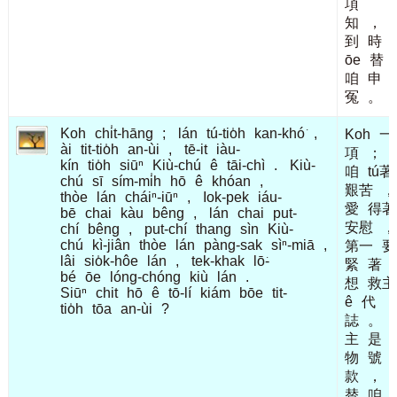
項
知
，
到
時
ōe
替
咱
申
冤
。
Koh
chi̍t-hāng
;
lán
tú-tio̍h
kan-khó͘
,
Koh
一
ài
tit-tio̍h
an-ùi
,
tē-it
iàu-
項
；
kín
tio̍h
siūⁿ
Kiù-chú
ê
tāi-chì
.
Kiù-
咱
tú著
chú
sī
sím-mi̍h
hō
ê
khóan
,
艱苦
，
thòe
lán
cháiⁿ-iūⁿ
,
Iok-pek
iáu-
愛
得著
bē
chai
kàu
bêng
,
lán
chai
put-
安慰
，
chí
bêng
,
put-chí
thang
sìn
Kiù-
chú
kì-jiân
thòe
lán
pàng-sak
sìⁿ-miā
,
第一
要
lâi
sio̍k-hôe
lán
,
tek-khak
lō͘-
緊
著
bé
ōe
lóng-chóng
kiù
lán
.
想
救主
Siūⁿ
chit
hō
ê
tō-lí
kiám
bōe
tit-
ê
代
tio̍h
tōa
an-ùi
?
誌
。
主
是
物
號
款
，
替
咱