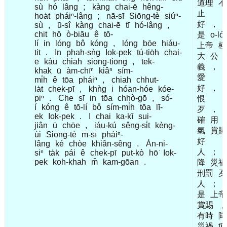
道理
不
sù
hó
lâng
;
kàng
chai-ē
hêng-
止
hoa̍t
pháiⁿ-lâng
;
nā-sī
Siōng-tè
siúⁿ-
好
，
sù
,
ū-sî
kàng
chai-ē
tī
hó-lâng
,
chit
hō
ò-biāu
ê
tō-
是
o-ló
lí
in
lóng
bô
kóng
,
lóng
bōe
hiáu-
上帝
極
tit
.
In
phah-sǹg
Iok-pek
tú-tio̍h
chai-
大
公
ē
kàu
chiah
siong-tiōng
,
tek-
義
，
khak
ū
àm-chīⁿ
kiâⁿ
sím-
愛
mi̍h
ê
tōa
pháiⁿ
,
chiah
chhut-
好
，
la̍t
chek-pī
,
khǹg
i
hóan-hóe
kóe-
piⁿ
.
Che
sī
in
tōa
chhò-gō͘
,
só͘-
恨
í
kóng
ê
tō-lí
bô
sím-mi̍h
tōa
lī-
歹
，
ek
Iok-pek
.
I
chai
ka-kī
sui-
確
用
jiân
ū
chōe
,
iáu-kú
sêng-si̍t
kèng-
氣
賞賜
ùi
Siōng-tè
m̄-sī
pháiⁿ-
好
lâng
ké
chòe
khiân-sêng
.
Án-ni-
人
；
siⁿ
ta̍k
pái
ê
chek-pī
put-kò
hō͘
Iok-
pek
koh-khah
m̄
kam-gōan
.
降
災禍
刑罰
歹
人
；
是
上帝
賞賜
，
有時
降
災禍
tī