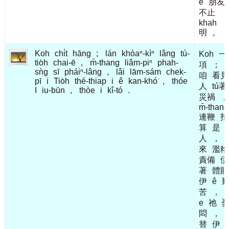
ê
朋友
不止
khah
明
。
Koh
chi̍t
hāng
;
lán
khòaⁿ-kìⁿ
lâng
tú-
Koh
一
tio̍h
chai-ē
,
m̄-thang
liâm-piⁿ
phah-
項
；
sǹg
sī
pháiⁿ-lâng
,
lâi
lām-sám
chek-
咱
看見
pī
i
Tio̍h
thé-thiap
i
ê
kan-khó͘
,
thóe
人
tú著
I
iu-būn
,
thòe
i
kî-tó
.
災禍
，
m̄-thang
連鞭
拍
算
是
人
，
來
濫糝
責備
伊
著
體貼
伊
ê
苦
，
e
祂
悶
，
替
伊