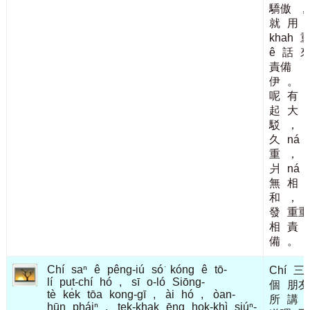
驕傲
，
就
用
khah
ê
話
責備
伊
。
呢
有
起
大
駁
，
久
ná
重
，
爿
ná
無
相
和
，
發
重重
相
責
備
。
Chí
saⁿ
ê
pêng-iú
só͘
kóng
ê
tō-
Chí
三
lí
put-chí
hó
,
sī
o-ló
Siōng-
個
朋友
tè
ke̍k
tōa
kong-gī
,
ài
hó
,
òan-
所
講
hūn
pháiⁿ
,
tek-khak
ēng
hok-khì
siúⁿ-