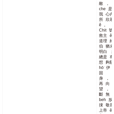
敵
，
che
是
我
心內
所
欣慕
ê
。
Chit
號
救主
ê
道理
約
伯
猶未
明白
；
總是
有
想
夠額
hō͘
伊
固
身
，
再
向
望
，
斷
無
beh
放
捒
敬畏
上帝
ê