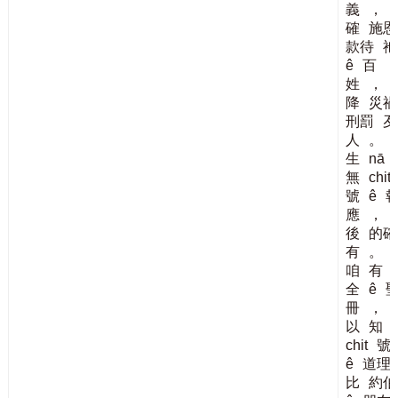
義
，
確
施恩
款待
祂
ê
百
姓
，
降
災禍
刑罰
歹
人
。
生
nā
無
chit
號
ê
應
，
後
的確
有
。
咱
有
全
ê
冊
，
以
知
chit
號
ê
道理
比
約伯