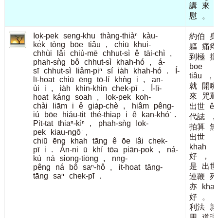
講
來
慰
。
Iok-pek
seng-khu
thàng-thiàⁿ
kàu-
約伯
身
ke̍k
tòng
bōe
tiâu
,
chiū
khui-
軀
痛疼
chhùi
lâi
chiù-mē
chhut-sì
ê
tāi-chì
,
到極
擋
phah-sǹg
bô
chhut-sì
khah-hó
,
á-
bōe
sī
chhut-sì
liâm-piⁿ
sí
ia̍h
khah-hó
.
Í-
tiâu
，
lī-hoat
chiū
ēng
tō-lí
khǹg
i
,
an-
就
開嘴
ùi
i
,
ia̍h
khin-khin
chek-pī
.
Í-lī-
來
咒罵
hoat
káng
soah
,
Iok-pek
koh-
chài
liām
i
ê
gia̍p-chè
,
hiâm
pêng-
出世
ê
iú
bōe
hiáu-tit
thé-thiap
i
ê
kan-khó͘
.
代誌
，
Pit-tat
thiaⁿ-kìⁿ
,
phah-sǹg
Iok-
拍算
無
pek
kiau-ngō͘
,
出世
chiū
ēng
khah
tāng
ê
ōe
lâi
chek-
khah
pī
i
.
Án-ni
ū
khí
tōa
piān-pok
,
ná-
好
，
kú
ná
siong-tiōng
,
nn̄g-
是
出世
pêng
ná
bô
saⁿ-hô
,
it-hoat
tāng-
tāng
saⁿ
chek-pī
.
連鞭
死
亦
kha
好
。
利法
就
用
道理