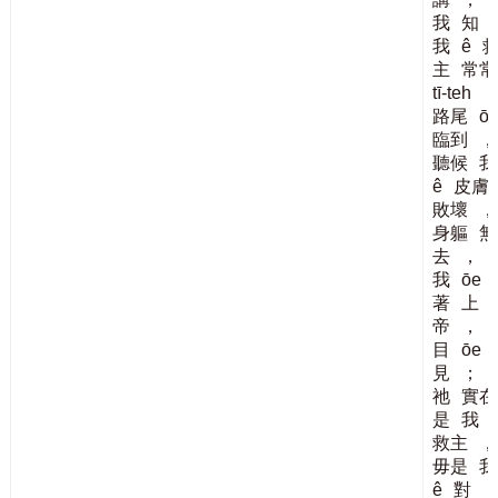
我
知
我
ê
主
常常
tī-teh
路尾
ō
臨到
，
聽候
我
ê
皮膚
敗壞
，
身軀
無
去
，
我
ōe
著
上
帝
，
目
ōe
見
；
祂
實在
是
我
救主
，
毋是
我
ê
對