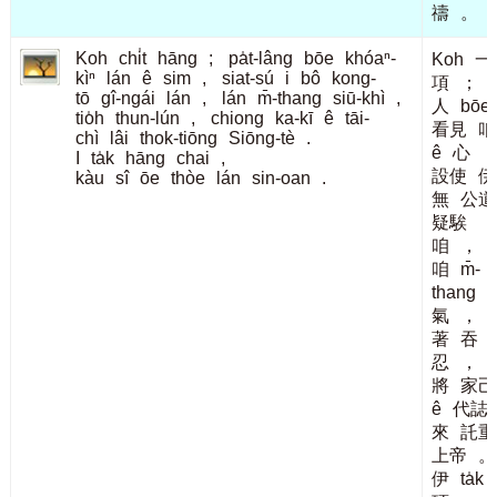
禱
。
Koh
chi̍t
hāng
;
pa̍t-lâng
bōe
khóaⁿ-
Koh
一
kìⁿ
lán
ê
sim
,
siat-sú
i
bô
kong-
項
；
tō
gî-ngái
lán
,
lán
m̄-thang
siū-khì
,
人
bōe
tio̍h
thun-lún
,
chiong
ka-kī
ê
tāi-
看見
咱
chì
lâi
thok-tiōng
Siōng-tè
.
ê
心
I
ta̍k
hāng
chai
,
設使
伊
kàu
sî
ōe
thòe
lán
sin-oan
.
無
公道
疑騃
咱
，
咱
m̄-
thang
氣
，
著
吞
忍
，
將
家己
ê
代誌
來
託重
上帝
。
伊
ta̍k