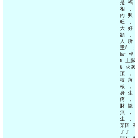
是
福
相
，
內
興
旺
，
大
好
額
，
人
所
重ê
；
taⁿ
坐
tī
土腳
ê
火灰
頂
，
枝
落
核
，
身
生
疼
，
財
攏
無
，
生
，
某囝
死
了了
，