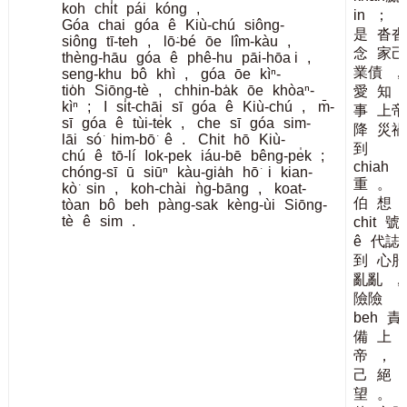
koh
chi̍t
pái
kóng
,
in
；
n
Góa
chai
góa
ê
Kiù-chú
siông-
是
沓沓
siông
tī-teh
,
lō͘-bé
ōe
lîm-kàu
,
念
家己
thèng-hāu
góa
ê
phê-hu
pāi-hōa i
,
業債
，
seng-khu
bô
khì
,
góa
ōe
kìⁿ-
tio̍h
Siōng-tè
,
chhin-ba̍k
ōe
khòaⁿ-
愛
知
kìⁿ
;
I
si̍t-chāi
sī
góa
ê
Kiù-chú
,
m̄-
事
上帝
sī
góa
ê
tùi-te̍k
,
che
sī
góa
sim-
降
災禍
lāi
só͘
him-bō͘
ê
.
Chit
hō
Kiù-
到
chú
ê
tō-lí
Iok-pek
iáu-bē
bêng-pe̍k
;
chiah
chóng-sī
ū
siūⁿ
kàu-gia̍h
hō͘
i
kian-
重
。
kò͘
sin
,
koh-chài
ǹg-bāng
,
koat-
伯
想
tòan
bô
beh
pàng-sak
kèng-ùi
Siōng-
tè
ê
sim
.
chit
號
ê
代誌
到
心肝
亂亂
，
險險
beh
責
備
上
帝
，
己
絕
望
。