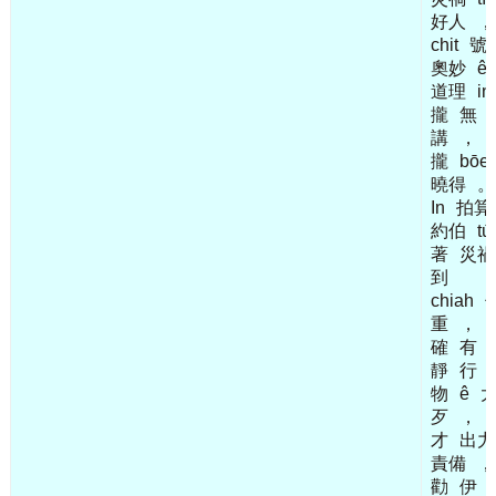
好人
，
chit
號
奧妙
ê
道理
in
攏
無
講
，
攏
bōe
曉得
。
In
拍算
約伯
tú
著
災禍
到
chiah
重
，
確
有
靜
行
物
ê
歹
，
才
出力
責備
，
勸
伊