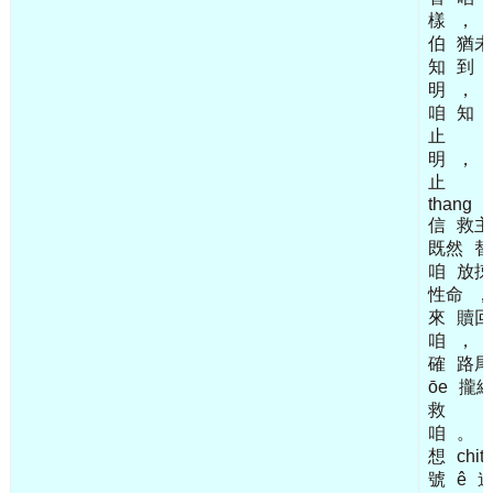
樣
，
伯
猶未
知
到
明
，
咱
知
止
明
，
止
thang
信
救主
既然
替
咱
放捒
性命
，
來
贖回
咱
，
確
路尾
ōe
攏
救
咱
。
想
chit
號
ê