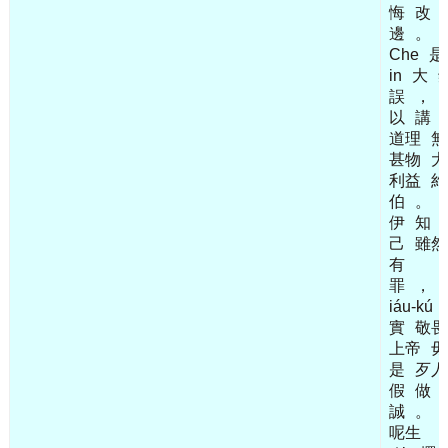
悔
改
邊
。
Che
是
in
大
誤
，
以
講
道理
無
甚物
大
利益
約
伯
。
伊
知
己
雖然
有
罪
，
iáu-kú
實
敬畏
上帝
毋
是
歹人
假
做
誠
。
呢生