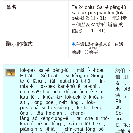
篇名
Tē 24 chiuⁿ Saⁿ-ê pêng-iú
kap Iok-pek piān-lūn (Iok-
pek-kì 2: 11~ 31). 第24章
三個朋友kap約伯辯論(約
伯記2：11－31)
顯示的樣式
左邊Lô-má-jī原文
右邊
Lô-má-jī
漢譯
漢字
Iok-pek
saⁿ-ê
pêng-iú
,
miâ
Í-lī-hoat
,
約伯
三
Pit-ta̍t
,
Só-hoat
,
sī
kèng-ùi
Siōng-
個
朋
tè
ê
lâng
,
ia̍h
put-chí-ū
tì-hūi
.
In-
友
，
thiaⁿ-kìⁿ
Iok-pek
kan-khó͘
ê
tāi-chì
,
名
以利
chiū
saⁿ-chio
beh
khì
an-ùi
i
ê
sim
;
法
，
kàu
tè
,
khòaⁿ-kìⁿ
Iok-pek
ê
khóan-
Pit-
sit
,
lóng
bōe
jīn-tit
lâng
.
Iok-
ta̍t
，
pek
chá
sī
hok-siòng
,
ke-lāi
heng-
ōng
,
tōa
hó-gia̍h
,
chèng-
Só-
lâng
só͘
kèng-tiōng--ê
;
taⁿ
chē
tī
thô͘-
hoat
，
kha
ê
hé-hu
téng
,
sán-ki
lo̍h-he̍k
,
是
敬畏
piàn-sin
siⁿ-thiàⁿ
,
chîⁿ-châi
lóng
bô
,
上帝
ê