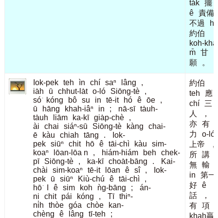
ta̍k
擺
ê
責備
不過
hō
約伯
koh-kha
m̄
甘
願
。
Iok-pek
teh
ìn
chí
saⁿ
lâng
,
約伯
ia̍h
ū
chhut-la̍t
o-ló
Siōng-tè
,
teh
應
só͘
kóng
bô
su
in
tē-it
hó
ê
ōe
,
chí
三
ū
hāng
khah-iâⁿ
in
;
nā-sī
ta̍uh-
人
，
ta̍uh
liām
ka-kī
gia̍p-chè
,
亦
有
ài
chai
siáⁿ-sū
Siōng-tè
kàng
chai-
力
o-ló
ē
kàu
chiah
tāng
.
Iok-
pek
siūⁿ
chit
hō
ê
tāi-chì
kàu
sim-
上帝
，
koaⁿ
lōan-lōa n
,
hiám-hiám
beh
chek-
所
講
pī
Siōng-tè
,
ka-kī
choa̍t-bāng
.
Kai-
無
輸
chài
sim-koaⁿ
tē-it
lōan
ê
sî
,
Iok-
in
第一
pek
ū
siūⁿ
Kiù-chú
ê
tāi-chì
,
好
ê
hō͘
I
ê
sim
koh
ǹg-bāng
;
án-
話
，
ni
chit
pái
kóng
,
Tī
thiⁿ-
ni̍h
thòe
góa
chòe
kan-
有
項
chèng
ê
lâng
tī-teh
;
khah贏