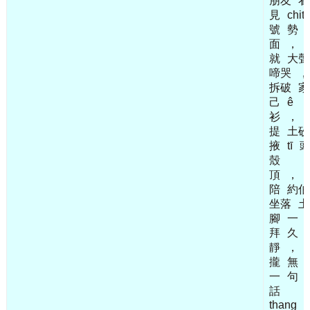
朋友
看
見
chit
號
勢
面
，
就
大聲
啼哭
，
拆破
家
己
ê
衫
，
提
土砂
掖
tī
殼
頂
，
陪
約伯
坐落
土
腳
一
拜
久
靜
，
攏
無
一
句
話
thang