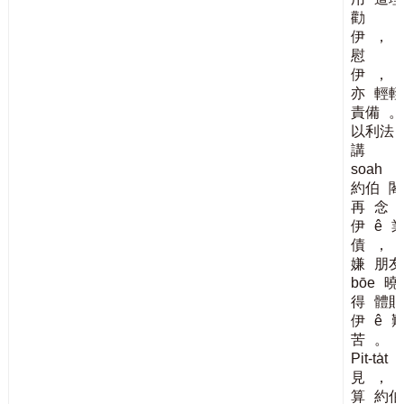
勸
伊
，
慰
伊
，
亦
輕輕
責備
。
以利法
講
soah
約伯
閣
再
念
伊
ê
債
，
嫌
朋友
bōe
曉
得
體貼
伊
ê
苦
。
Pit-ta̍t
見
，
算
約伯