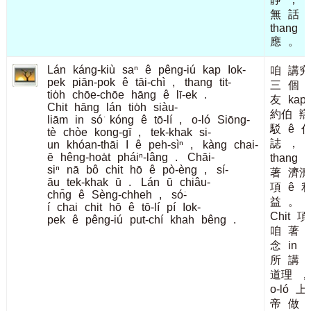
無
話
thang
應
。
Lán
káng-kiù
saⁿ
ê
pêng-iú
kap
Iok-
咱
講究
pek
piān-pok
ê
tāi-chì
,
thang
tit-
三
個
tio̍h
chōe-chōe
hāng
ê
lī-ek
.
友
kap
Chit
hāng
lán
tio̍h
siàu-
約伯
辯
liām
in
só͘
kóng
ê
tō-lí
,
o-ló
Siōng-
駁
ê
tè
chòe
kong-gī
,
tek-khak
si-
誌
，
un
khóan-thāi
I
ê
peh-sìⁿ
,
kàng
chai-
ē
hêng-hoa̍t
pháiⁿ-lâng
.
Chāi-
thang
siⁿ
nā
bô
chit
hō
ê
pò-èng
,
sí-
著
濟濟
āu
tek-khak
ū
.
Lán
ū
chiâu-
項
ê
chn̂g
ê
Sèng-chheh
,
só͘-
益
。
í
chai
chit
hō
ê
tō-lí
pí
Iok-
Chit
項
pek
ê
pêng-iú
put-chí
khah
bêng
.
咱
著
念
in
所
講
道理
，
o-ló
上
帝
做