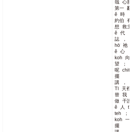
哉
心肝
第一
亂
ê
時
約伯
有
想
救主
ê
代
誌
，
hō͘
祂
ê
心
koh
向
望
；
呢
chit
擺
講
，
Tī
天裡
替
我
做
干證
ê
人
tī-
teh
；
koh
一
擺
講
，