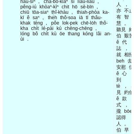
hāu-siⁿ
,
cha-bó͘-kiáⁿ
sí
liáu-liáu
,
人
，
pêng-iú
khòaⁿ-kìⁿ
chit
hō
sè-bīn
,
亦
不止
chiū
tōa-siaⁿ
thî-khàu
,
thiah-phòa
ka-
有
智
kī
ê
saⁿ
,
the̍h
thô͘-soa
iā
tī
thâu-
khak
téng
,
pôe
Iok-pek
chē-lo̍h
thô͘-
慧
。
I
kha
chi̍t
lé-pài
kú
chēng-chēng
,
聽見
約
lóng
bô
chi̍t
kù
ōe
thang
kóng
lâi
an-
伯
艱苦
ùi
.
ê
代
誌
，
就
相招
beh
去
安慰
伊
ê
心
到
tè
，
見
約伯
ê
款
式
，
攏
bōe
認得
人
。
伯
早