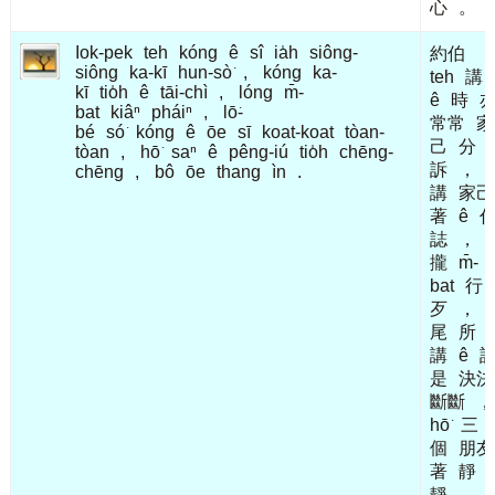
心
。
Iok-pek
teh
kóng
ê
sî
ia̍h
siông-
約伯
siông
ka-kī
hun-sò͘
,
kóng
ka-
teh
講
kī
tio̍h
ê
tāi-chì
,
lóng
m̄-
ê
時
bat
kiâⁿ
pháiⁿ
,
lō͘-
常常
家
bé
só͘
kóng
ê
ōe
sī
koat-koat
tòan-
己
分
tòan
,
hō͘
saⁿ
ê
pêng-iú
tio̍h
chēng-
訴
，
chēng
,
bô
ōe
thang
ìn
.
講
家己
著
ê
誌
，
攏
m̄-
bat
行
歹
，
尾
所
講
ê
是
決決
斷斷
，
hō͘
三
個
朋友
著
靜
靜
，