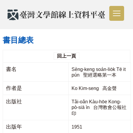
書目總表
回上一頁
書名
Sèng-keng soán-lio̍k Tē it
pún 聖經選略第一本
作者是
Ko Kim-seng 高金聲
出版社
Tâi-oân Kàu-hōe Kong-
pò-siā ìn 台灣教會公報社
印
出版年
1951