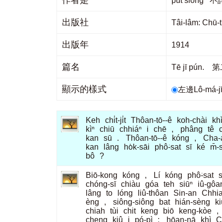
作者是
put siông 不
出版社
Tâi-lâm: Ch
出版年
1914
篇名
Tē jī pún.
顯示的樣式
左邊Lô-má-
Keh
chi̍t-ji̍t
Thôan-tō--ê
koh-chài
kh
kìⁿ
chiū
chhiáⁿ
i
chē
,
phâng
tê
kan
sū
.
Thôan-tō--ê
kóng
,
Cha-á-
kan
lâng
ho̍k-sāi
phô͘-sat
sī
ké
m̄-s
bô
?
Biō-kong
kóng
,
Lí
kóng
phô͘-sat
s
chóng-sī
chiàu
góa
teh
siūⁿ
iû-gôa
lâng
to
lóng
liû-thôan
Sin-an
Chhi
èng
,
siông-siông
bat
hián-sèng
ki
chiah
tùi
chit
keng
biō
keng-kòe
,
cheng
kiû
i
pó-pì
;
hōan-nā
khì
C