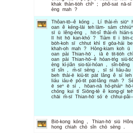
khak
thàn-tio̍h
chîⁿ
;
phô͘-sat
nā-sī
èng
mah
?
Thôan-tō--ê
kóng
,
Lí
thài-m̄
siūⁿ
oan
ê
kéng-lāi
teh lām-
sám
chhiúⁿ
sī
ū
lêng-èng
,
hit-sî
thài-m̄
hián-
lī
hit
hō
kan-khó͘
?
Tiàm
tī
i
bīn-
bo̍h-koh
sī
chhut
khì
tī
gōa-hái
be
khah-oh
mah
?
Hòng-kiam
koh
ū
oan
pài
Thian-hō͘
,
iā
ē
tit-tio̍h
ch
oan
pài
Thian-hō͘--ê
hóan-tńg
siū-ti
èng
kì-jiân
sio-tùi-hóan
,
sîn-bêng
sī
sîn
,
m̄-sī
sèng
,
sī
sí
liáu-āu
beh
thài-ē
kiù-tit
pa̍t
lâng
ê
sí
leh
liáu
iáu-ē
pó-tit
pa̍t-lâng
mah
?
S
ē
seⁿ
ē
sí
,
hōan-nā
hó-pháiⁿ
hō-
chóng
kui
tī
Siōng-tè
ê
kong-gī
te
chāi
m̄-sī
Thian-hō͘
só͘
ē
chhui-pâi--
Biō-kong
kóng
,
Thian-hō͘
siū
Hông
hong
chiah
chò
sîn
chò
sèng
.