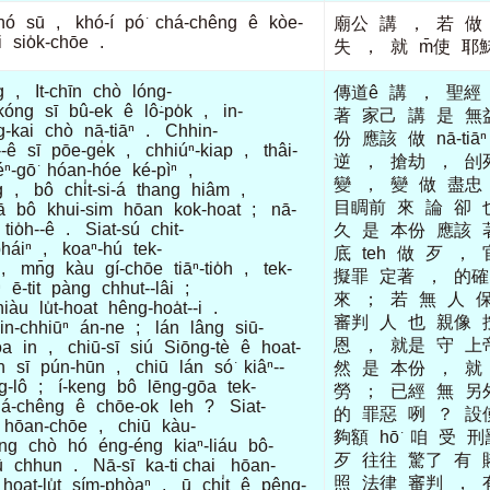
hó
sū
,
khó-í
pó͘
chá-chêng
ê
kòe-
廟公
講
，
若
做
i
sio̍k-chōe
.
失
，
就
m̄使
耶
g
,
It-chīn
chò
lóng-
傳道ê
講
，
聖經
kóng
sī
bû-ek
ê
lô͘-po̍k
,
in-
著
家己
講
是
無
g-kai
chò
nā-tiāⁿ
.
Chhin-
份
應該
做
nā-tiāⁿ
-ê
sī
pōe-ge̍k
,
chhiúⁿ-kiap
,
thâi-
逆
，
搶劫
，
刣
ⁿ-gō͘
hóan-hóe
ké-pìⁿ
,
變
，
變
做
盡忠
g
,
bô
chi̍t-si-á
thang
hiâm
,
目睭前
來
論
卻
ā
bô
khui-sim
hōan
kok-hoat
;
nā-
tio̍h--ê
.
Siat-sú
chit-
久
是
本份
應該
háiⁿ
,
koaⁿ-hú
tek-
底
teh
做
歹
，
,
mn̄g
kàu
gí-chōe
tiāⁿ-tio̍h
,
tek-
擬罪
定著
，
的確
ⁿ
ē-tit
pàng
chhut--lâi
;
來
；
若
無
人
hiàu
lu̍t-hoat
hêng-hoa̍t--i
.
審判
人
也
親像
in-chhiūⁿ
án-ne
;
lán
lâng
siū-
恩
，
就是
守
上
ōa
in
,
chiū-sī
siú
Siōng-tè
ê
hoat-
n
sī
pún-hūn
,
chiū
lán
só͘
kiâⁿ--
然
是
本份
，
就
g-lô
;
í-keng
bô
lēng-gōa
tek-
勞
；
已經
無
另
há-chêng
ê
chōe-ok
leh
?
Siat-
的
罪惡
咧
？
設
hōan-chōe
,
chiū
kàu-
夠額
hō͘
咱
受
刑
ng
chò
hó
éng-éng
kiaⁿ-liáu
bô-
歹
往往
驚了
有
ū
chhun
.
Nā-sī
ka-ti chai
hōan-
照
法律
審判
，
hoat-lu̍t
sím-phòaⁿ
,
ū
chi̍t
ê
pêng-