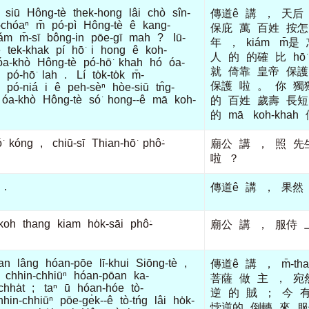
siū
Hông-tè
thek-hong
lâi
chò
sîn-
傳道ê
講
，
天后
-chóaⁿ
m̄
pó-pì
Hông-tè
ê
kang-
保庇
萬
百姓
按怎
iám
m̄-sī
bông-in
pōe-gī
mah
?
Iū-
年
，
kiám
m̄是
ê
tek-khak
pí
hō͘
i
hong
ê
koh-
人
的
的確
比
hō͘
óa-khò
Hông-tè
pó-hō͘
khah
hó
óa-
就
倚靠
皇帝
保護
pó-hō͘
lah
.
Lí
to̍k-to̍k
m̄-
保護
啦
。
你
獨
pó-niá
i
ê
peh-sèⁿ
hòe-siū
tn̂g-
óa-khò
Hông-tè
só͘
hong--ê
mā
koh-
的
百姓
歲壽
長短
的
mā
koh-khah
͘
kóng
,
chiū-sī
Thian-hō͘
phô͘-
廟公
講
，
照
先
啦
？
.
傳道ê
講
，
果然
koh
thang
kiam
ho̍k-sāi
phô͘-
廟公
講
，
服侍
an
lâng
hóan-pōe
lī-khui
Siōng-tè
,
傳道ê
講
，
m̄-th
chhin-chhiūⁿ
hóan-pōan
ka-
菩薩
做
主
，
宛
chha̍t
;
taⁿ
ū
hóan-hóe
tò-
逆
的
賊
；
今
hhin-chhiūⁿ
pōe-ge̍k--ê
tò-tńg
lâi
ho̍k-
悖逆的
倒轉
來
服