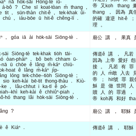
òaⁿ
nā
ho̍k-sāi
Hông-tè
iū-
帝
又koh
thang
á-bô
?
Che
sī
koat-tòan
m̄
thang
,
thang
，
因為
真
e
tit
,
sūn-thàn
chit-ê
,
tek-khak
ûi-
chú
,
iáu-bōe
ū
hit-ê
chêng-lí
.
的確
違逆
hit-ê
；
理
。
iⁿ
,
góa
iā
ài
ho̍k-sāi
Siōng-tè
.
廟公
講
，
果真
k-sāi
Siōng-tè
tek-khak
tio̍h
tāi-
傳道ê
講
，
凡若
hó
òan-pháiⁿ
,
bô
beh
chham
ū-
因為
上帝
愛好
怨
-nā
ū
chōe
ê
lâng
m̄-káⁿ
chiū-
接
。
凡若
有
罪
ok-hoat
ê
lâng
m̄-káⁿ
ji̍p-
的
人
m̄敢
入去
âng
lóng
tek-chōe--tio̍h
Siōng-tè
;
帝
；
hit號
罪
親
sio
keh-kài
bē-tit
thong-thàu
.
Kiù-
穌
是
做
世間
人
-ke
,
lâu-chhut
i
ka-tī
ê
pó-
hiah--khì
keh-kài
ê
chhiûⁿ-piah
,
贖
人
的
罪過
，
hô-hó
thang
lâi
ho̍k-sāi
Siōng-tè
.
帝
koh再
和好
th
lâng
?
廟公
講
，
耶穌
tè
ê
Kiáⁿ
.
傳道ê
講
，
耶穌