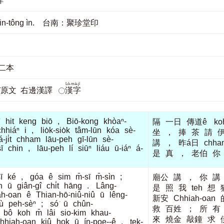
詳
ū-tin-tông ìn. 台南：聚珍堂印
 第二本
Lô-má-jī
jī原文
右邊漢譯
漢字
ì
hit
keng
biō
,
Biō-kong
khòaⁿ-
隔
一日
傳道ê
k
chhiáⁿ
i
,
lio̍k-sio̍k
tâm-lūn
kóa
sè-
坐
，
捧
茶
請
ji̍t
chham
lāu-peh
gī-lūn
sè-
講
，
昨á日
chha
ī
chin
,
lāu-peh
lí
siūⁿ
liáu
ū-iáⁿ
á-
是
真
，
老伯
你
ī
ké
,
góa
ê
sim
m̄-sī
m̄-sìn
;
廟公
講
，
你
講
n
ū
giân-gî
chi̍t
hāng
.
Lâng-
是
照
我
teh
想
ah-oan
ê
Thian-hō͘-niû-niû
ū
lêng-
新安
Chhiah-oan
ù
peh-sèⁿ
;
só͘
ū
chûn-
救
百姓
；
所
有
bô
koh
m̄
lâi
sio-kim
khau-
來
燒金
敲鐘
求
hhiah-oan
kiû
hok
ū
ín-poe--ê
,
tek-