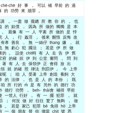
chē-chē
好
事
，
可以
補
早前
的
過
穌
的
功勞
來
贖罪
。
講
，
一盡
做
攏總
所
教
你
的
，
也
益
的
奴僕
，
因為
所
做的
獨獨
是
本
。
親像
有
一
人
平素
所
做的
是
悖
死
人
，
行
姦淫
，
後來
醒悟
反悔
改
有孝
善良
，
無
一絲仔
thang
嫌
，
就
也
無
虧心
犯
國法
；
若是
伊
所
做
著的
。
設使
chit時
有
人
去
告
伊
舊
官府
的確
掠
伊
到
公堂
審問
，
問
到
著
有
人
去
保領伊
正
會得
放
出
保領
就
的確
照
律法
刑罰伊
。
今
上帝
按呢
；
咱
人
受著
上帝
創造
養飼
大
帝
的
法律
，
也
是
人
的
本份
；
既
咱
所
行的
m̄
是
有
另外
的
德行
功
外
德行
功勞
，
beh-
thài會
補得
早前
使
一世人
行好
，
有
一
擺
犯罪
，
就
罰
；
何況
做
好
往往
驚了
無夠
，
做
賰
。
若是
家己
犯罪
bē
免得
hō͘
上帝
有
一
個
朋友
替
你
擔當
chit
號
恩