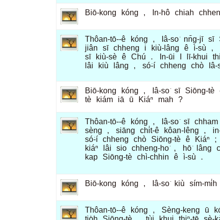
Biō-kong
kóng
,
In-hô
chiah
chhen
Thôan-tō--ê
kóng
,
Iâ-so͘
nn̄g-jī
sī
jiân
sī
chheng
i
kiù-lâng
ê
ì-sù
,
sī
kiù-sè
ê
Chú
.
In-ūi
I
lī-khui
th
lâi
kiù
lâng
,
só͘-í
chheng
chò
Iâ-
Biō-kong
kóng
,
Iâ-so͘
sī
Siōng-tè
tè
kiám
iā
ū
Kiáⁿ
mah
?
Thôan-tō--ê
kóng
,
Iâ-so͘
sī
chham
sèng
,
siāng
chi̍t-ê
kôan-lêng
,
in
só͘-í
chheng
chò
Siōng-tè
ê
Kiáⁿ
;
kiáⁿ
lâi
sio
chheng-ho͘
,
hō͘
lâng
kap
Siōng-tè
chì-chhin
ê
ì-sù
.
Biō-kong
kóng
,
Iâ-so͘
kiù
sím-mi̍h
Thôan-tō--ê
kóng
,
Sèng-keng
ū
k
tio̍h
Siōng-tè
,
tùi
khui
thiⁿ-tē
sè-k