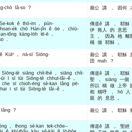
g-chò
Iâ-so͘
?
廟公
講
，
因何
Se-kok
ê
thó͘-im
,
pún-
傳道ê
講
，
耶穌
hoan-e̍k
chò
Hàn-jîn
ê
ōe
,
chiū-
伊
救人
的
意思
ian-tông
kàng-lo̍h
tē-ē
,
主
。
因為
祂
離
so͘
.
稱
做
耶穌
。
ê
Kiáⁿ
,
nā-sī
Siōng-
廟公
講
，
耶穌
囝
mah
？
Siōng-tè
siāng
chi̍t-thé
,
siāng
chi̍t-
傳道ê
講
，
耶穌
-ūi
I
sī
tùi
Siōng-tè
chhut-lâi--ê
,
聖
，
siāng
一個
che
sī
chioh-ēng
sè-kan
lâng
pē-
所以
稱
做
上帝
chai
i
sī
tùi
Siōng-tè
lâi--ê
,
相
稱呼
，
hō͘
人
親
的
意思
。
lâng
?
廟公
講
，
耶穌
óng
,
thong
sè-kan
tek-chōe--
傳道ê
講
，
聖經
ài
ê
khí-thâu
kàu
sè-kài
ê
lō͘-bóe
,