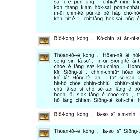
sāi
i
ê
pún
ông
,
chhiáⁿ
mn̄g
kh
koh
thang
kiam
ho̍k-sāi
pōan-chha̍t
in-ūi
chin-ké
pún-té
bē
ha̍p
chò-hó
ke̍h
hit-ê
;
chi̍t-lâng
ho̍k-sāi
nn̄g
ê
Biō-kong
kóng
,
Kó-chin
sī
án-ni-s
Thôan-tō--ê
kóng
,
Hōan-nā
ài
ho̍
seng
sìn
Iâ-so͘
,
in-ūi
Siōng-tè
ài-
chōe
ê
lâng
saⁿ
kau-chiap
.
Hōan
kīn
Siōng-tè
,
chhin-chhiūⁿ
hōan
k
khì
kìⁿ
Hông-tè
lah
.
Taⁿ
sè-kan
l
hit-hō
chōe
chhin-chhiūⁿ
chhiûⁿ-piah
chú
Iâ-so͘
sī
chò
sè-kan
lâng
ê
pó
hoeh
lâi
sio̍k
lâng
ê
chōe-kòa
,
t
hō͘
lâng
chham
Siōng-tè
koh-chài
Biō-kong
kóng
,
Iâ-so͘
sī
sím-mi̍h
Thôan-tō--ê
kóng
,
Iâ-so͘
sī
Siōng-