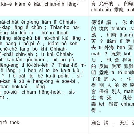
有
允杯的
，
的確
ké--ê
kiám
ē
kàu
chiah-n̍i̍h
lêng-
chiah-n̍i̍h
靈應
ma
hái-chha̍t
éng-éng
tiàm
tī
Chhiah-
傳道ê
講
，
你
th
-kiap
lâng
ê
chûn
;
Thian-hō͘
nā-
的
境內
tehlām-
s
sèng
khì
kiù
in
,
hō͘
in
thoat-
應
，
hit時
thài-m̄
chêng
siōng-kú
bē
hû-chhî
kiù
lâng
,
苦
？
tiàm
tī
伊
h
bāng
i
pó-pì--ê
,
kiám
bô
koh-
去
tī
外海
beh
望
chē-chē
lâng
bô
khì
Chhiah-
mah
？
況兼
koh
îⁿ-châi
chìn-iah
;
ū
khì
Chhiah-
o̍h
kan-lân
gûi-hiám
,
hit
hō
pò-
后
，
也
會
得著
lêng-èng
tī
tó-lo̍h--leh
?
Thian-hō͘
m̄-
的
反轉
受著
艱難
ê
lâng
;
i
beh
sí
to
bē
ka-tī
kiù
,
明
靈應
tī
tó-lo̍h
?
I
ê
oa̍h
to
bē
ka-tī
pó-tit
,
sí-
了後
的
人
；
伊
è-kan
ê
sū
ē
heng-ōng
ē
soe-bî
,
得
別
人
的
死
toan
hok-khì
,
lóng-
會
保得
別人
mah
h
pò-siúⁿ
chham
hêng-hoa̍t
,
si̍t-
tit
.
生
會
死
，
凡若
義
teh
報賞
chha
得
。
-tè
thek-
廟公
講
，
天后