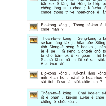
bān-kok
ê
lâng
tùi
Hông-tè
í-ki̍p
p
chêng
lóng
sī
ū
chōe
;
Kiù-chú
I
chhōe
thong
thiⁿ-ē
hōan-chōe
ê
lâ
Biō-kong
kóng
,
Thong
sè-kan
ê
chōe
mah
?
Thôan-tō--ê
kóng
,
Sèng-keng
ū
k
sè-kan
lâng
ta̍k
ji̍t
hōan-pōe
Siōng-
tio̍h
Siōng-tè
sèng
ê
hoat-tō͘
,
pèn
ài
ê
pē
,
m̄
kèng
Siōng-tè
chò
t
tè
chò
bān-hok
ê
kin-gôan
,
hit
h
Siat-sú
Iâ-so͘
nā
m̄
lâi
sè-kan
sio̍
ê
ē
ka-tī
kiù
.
Biō-kong
kóng
,
Kó͘-chá
lâng
kóng
mi̍h
khah
hó
;
nā-sī
ē
hóan-hóe
sái
tio̍h
Iâ-so͘
lâi
sio̍k-chōe
leh
?
Thôan-tō--ê
kóng
,
Chai
kòe-sit
ē-
ji̍t
ê
pháiⁿ
,
kín-sīn
āu-lâi
ê
chōe
chêng
ê
chōe-kòa
.