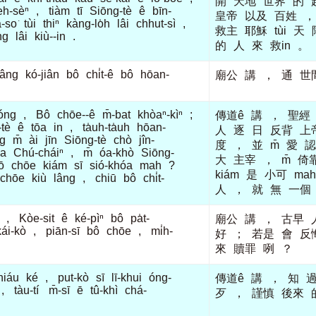
開
天地
世界
的
eh-sèⁿ
,
tiàm
tī
Siōng-tè
ê
bīn-
皇帝
以及
百姓
，
â-so͘
tùi
thiⁿ
kàng-lo̍h
lâi
chhut-sì
,
救主
耶穌
tùi
天
ng
lâi
kiù--in
.
的
人
來
救in
。
lâng
kó-jiân
bô
chi̍t-ê
bô
hōan-
廟公
講
，
通
世
óng
,
Bô
chōe--ê
m̄-bat
khòaⁿ-kìⁿ
;
傳道ê
講
，
聖經
tè
ê
tōa
in
,
ta̍uh-ta̍uh
hōan-
人
逐
日
反背
上
g
m̄
ài
jīn
Siōng-tè
chò
jîn-
度
，
並
m̄
愛
認
ōa
Chú-cháiⁿ
,
m̄
óa-khò
Siōng-
大
主宰
，
m̄
倚
ō
chōe
kiám
sī
sió-khóa
mah
?
kiám
是
小可
mah
k-chōe
kiù
lâng
,
chiū
bô
chi̍t-
人
，
就
無
一個
,
Kòe-sit
ê
ké-pìⁿ
bô
pa̍t-
廟公
講
，
古早
kái-kò
,
piān-sī
bô
chōe
,
mi̍h-
好
；
若是
會
反
來
贖罪
咧
？
hiáu
ké
,
put-kò
sī
lī-khui
óng-
傳道ê
講
，
知
,
tàu-tí
m̄-sī
ē
tû-khì
chá-
歹
，
謹慎
後來