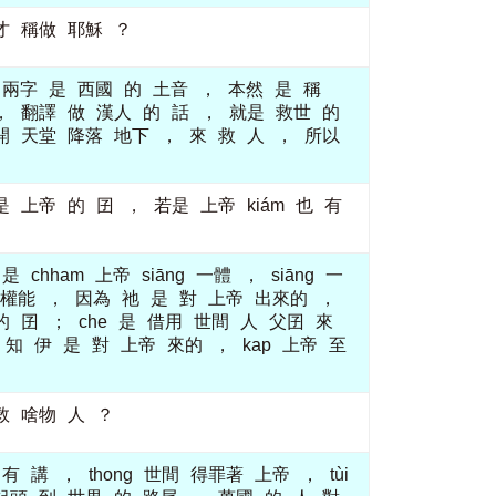
才
稱做
耶穌
？
兩字
是
西國
的
土音
，
本然
是
稱
，
翻譯
做
漢人
的
話
，
就是
救世
的
開
天堂
降落
地下
，
來
救
人
，
所以
是
上帝
的
囝
，
若是
上帝
kiám
也
有
是
chham
上帝
siāng
一體
，
siāng
一
權能
，
因為
祂
是
對
上帝
出來的
，
的
囝
；
che
是
借用
世間
人
父囝
來
知
伊
是
對
上帝
來的
，
kap
上帝
至
救
啥物
人
？
有
講
，
thong
世間
得罪著
上帝
，
tùi