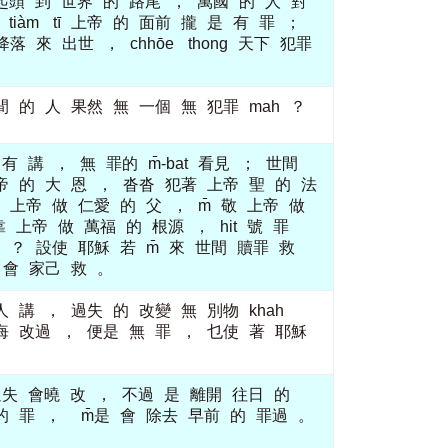
起頭
到
世界
的
路尾
，
萬國
的
人
對
tiàm
tī
上帝
的
面前
攏
是
有
罪
；
降落
來
出世
，
chhōe
thong
天下
犯罪
間
的
人
果然
無
一個
無
犯罪
mah
？
有
講
，
無
罪的
m̄-bat
看見
；
世間
帝
的
大
恩
，
沓沓
犯著
上帝
聖
的
法
上帝
做
仁愛
的
父
，
m̄
敬
上帝
做
靠
上帝
做
萬福
的
根源
，
hit
號
罪
？
設使
耶穌
若
m̄
來
世間
贖罪
救
會
家己
救
。
人
講
，
過失
的
改變
無
別物
khah
悔
改過
，
便是
無
罪
，
乜使
著
耶穌
過失
會曉
改
，
不過
是
離開
往日
的
的
罪
，
m̄是
會
除去
早前
的
罪過
。