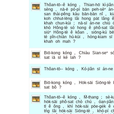
Thôan-tō--ê
kóng
,
Thian-hō͘
kì-jiân
sèng
,
nā-ē
pó-pì
bān
peh-sèⁿ
àn
san
thài-pêng
kàu
bān-bān
nî
,
k
koh
chhut-lēng
lâi
hong
pa̍t
lâng
khah
chun-kùi
;
nā-sī
án-ne
chiū
khò
Hông-tè
só͘
hong
ê
phô͘-sat
lâi
siūⁿ
Hông-tè
ê
kôan
,
siōng-kú
bē
té
pîn-chiān
hù-kùi
,
hòng-kiam
sī
khah
oh
mah
?
Biō-kong
kóng
,
Chiàu
Sian-seⁿ
só
sat
iā
sī
ké
lah
?
Thôan-tō--
kóng
,
Kó-jiân
sī
án-ne
Biō-kong
kóng
,
Ho̍k-sāi
Siōng-tè
sat
bô
?
Thôan-tō--ê
kóng
,
M̄-thang
;
sè-k
ho̍k-sāi
phô͘-sat
chò
chú
,
óan-jiân
tī
ê
ông
,
khì
ho̍k-sāi
pōe-ge̍k
ê
tn̄g
lâi
ho̍k-sāi
Siōng-tè
,
khó-pí
c