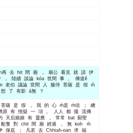
oh再
去
hit
間
廟
，
廟公
看見
就
請
伊
伊
，
陸續
談論
kóa
世間
事
。
傳道ê
m
老伯
議論
世間
人
服侍
菩薩
是
假
m̄
想
了
有影
á無
？
菩薩
是
假
，
我
的
心
m̄是
m̄信
；
總
猶原
有
憢疑
一
項
。
人人
都
攏
流傳
的
天后娘娘
有
靈應
，
常常
bat
顯聖
船隻
對
chit
間
廟
經過
，
無
koh
m̄
伊
保庇
；
凡若
去
Chhiah-oan
求
福