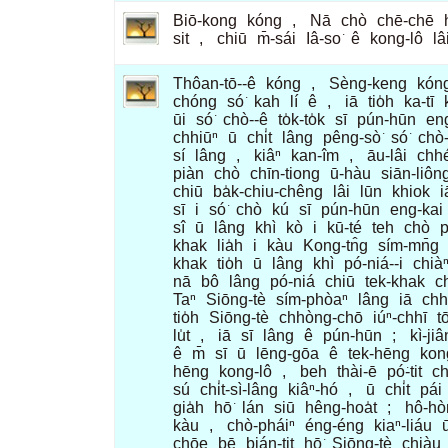
Biō-kong
kóng
,
Nā
chò
chē-chē
sit
,
chiū
m̄-sái
Iâ-so͘
ê
kong-lô
lâ
Thôan-tō--ê
kóng
,
Sèng-keng
kón
chóng
só͘
kah
lí
ê
,
iā
tio̍h
ka-tī
ūi
só͘
chò--ê
to̍k-to̍k
sī
pún-hūn
en
chhiūⁿ
ū
chi̍t
lâng
pêng-sò͘
só͘
chò-
sí
lâng
,
kiâⁿ
kan-îm
,
āu-lâi
chhé
piàn
chò
chīn-tiong
ū-hàu
siān-liôn
chiū
ba̍k-chiu-chêng
lâi
lūn
khiok
i
sī
i
só͘
chò
kú
sī
pún-hūn
eng-kai
sî
ū
lâng
khì
kò
i
kū-té
teh
chò
p
khak
lia̍h
i
kàu
Kong-tn̂g
sím-mn̄g
khak
tio̍h
ū
lâng
khì
pó-niá--i
chià
nā
bô
lâng
pó-niá
chiū
tek-khak
c
Taⁿ
Siōng-tè
sím-phòaⁿ
lâng
iā
chh
tio̍h
Siōng-tè
chhòng-chō
iúⁿ-chhī
t
lu̍t
,
iā
sī
lâng
ê
pún-hūn
;
kì-jiâ
ê
m̄
sī
ū
lēng-gōa
ê
tek-hēng
kon
hēng
kong-lô
,
beh
thài-ē
pó͘-tit
c
sú
chi̍t-sì-lâng
kiâⁿ-hó
,
ū
chi̍t
pái
gia̍h
hō͘
lán
siū
hêng-hoa̍t
;
hô-hò
kàu
,
chò-pháiⁿ
éng-éng
kiaⁿ-liáu
chōe
bē
bián-tit
hō͘
Siōng-tè
chiàu