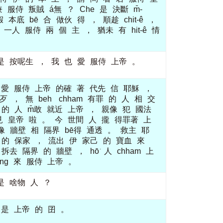
兼
服侍
叛賊
á無
？
Che
是
決斷
m̄-
假
本底
bē
合
做伙
得
，
順趁
chit-ê
，
一人
服侍
兩
個
主
，
猶未
有
hit-ê
情
是
按呢生
，
我
也
愛
服侍
上帝
。
愛
服侍
上帝
的確
著
代先
信
耶穌
，
歹
，
無
beh
chham
有罪
的
人
相
交
的
人
m̄敢
就近
上帝
，
親像
犯
國法
見
皇帝
啦
。
今
世間
人
攏
得罪著
上
像
牆壁
相
隔界
bē得
通透
。
救主
耶
的
保家
，
流出
伊
家己
的
寶血
來
拆去
隔界
的
牆壁
，
hō͘
人
chham
上
ang
來
服侍
上帝
。
是
啥物
人
？
是
上帝
的
囝
。