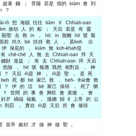
趁著
錢
；
菩薩
若是
假的
kiám
會
到
h
？
ài-m̄
想
海賊
往往
tiàm
tī
Chhiah-oan
ám
搶劫
人
的
船
；
天后
若是
有
靈
顯聖
去
救
in
，
hō͘
in
脫離
hit
號
艱
面前
尚久
bē
扶持
救
人
，
莫koh
出
伊
保庇的
，
kiám
無
koh-khah僫
有
chē-chē
人
無
去
Chhiah-oan
拜
天
錢財
進益
；
有
去
Chhiah-oan
拜
天后
危險
，
hit
號
報應
既然
相對反
，
神
咧
？
天后
m̄是
神
，
m̄是
聖
，
是
死
beh
死
都
bē
家己
救
，
beh-
thài會
救
咧
？
伊
的
活
bē
家己
保得
，
死了
猶
？
世間
的
事
會
興旺
會
衰微
，
會
好歹
禍端
福氣
，
攏總
歸
tī
上帝
的
公
m
刑罰
，
實在
m̄是
天后
所
會
催排
受
皇帝
敕封
才
做
神
做
聖
。