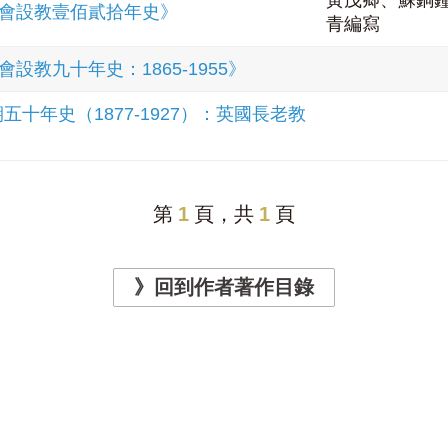
黃茂卿、蘇銅
會設教壹佰貳拾年史》
青編寫
教九十年史：1865-1955》
十年史（1877-1927）：英國長老教
第
1
頁，共
1
頁
》回到作者著作目錄