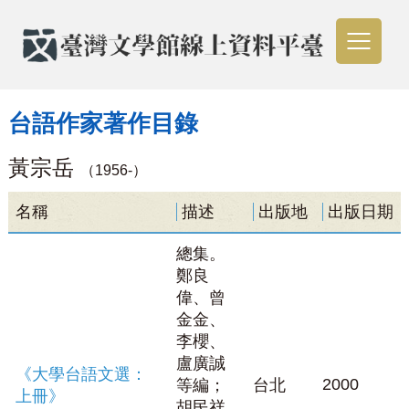
台語作家著作目錄
黃宗岳
（1956-）
名稱
描述
出版地
出版日期
總集。
鄭良
偉、曾
金金、
李櫻、
盧廣誠
《大學台語文選：
2000
等編；
台北
上冊》
胡民祥