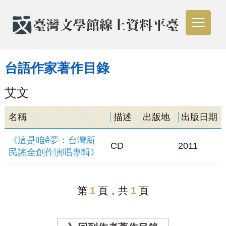
台語作家著作目錄
艾文
名稱
描述
出版地
出版日期
《這是咱ê夢：台灣新
CD
2011
民謠全創作演唱專輯》
第
1
頁，共
1
頁