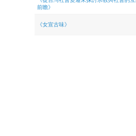
《從台灣社會變遷來探討宗教與社會的互
前瞻》
《女宣古味》