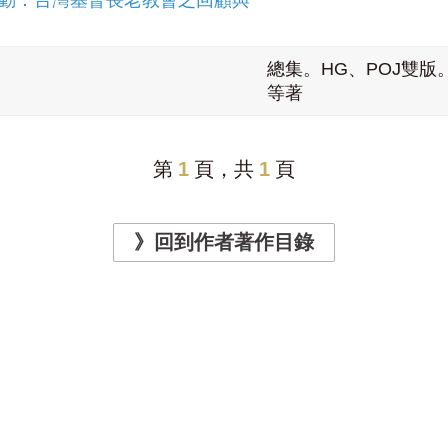
動：台灣基督長老教會之回顧與
總集。HG、POJ雙
等著
第
1
頁，共
1
頁
》回到作者著作目錄