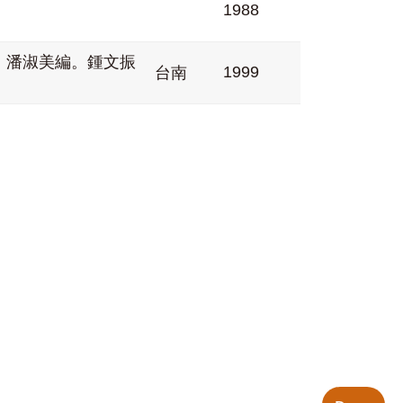
1988
版。潘淑美編。鍾文振
1999
台南