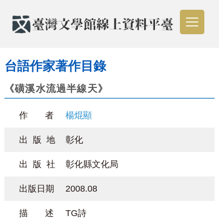
台語作家著作目錄
《磺溪水流過半線天》
作 者
楊焜顯
出 版 地
彰化
出 版 社
彰化縣文化局
出版日期
2008.08
描 述
TG詩