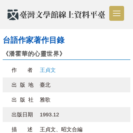
台語作家著作目錄
《潘霍華的心靈世界》
作 者
王貞文
出 版 地
臺北
出 版 社
雅歌
出版日期
1993.12
描 述
王貞文、昭文合編