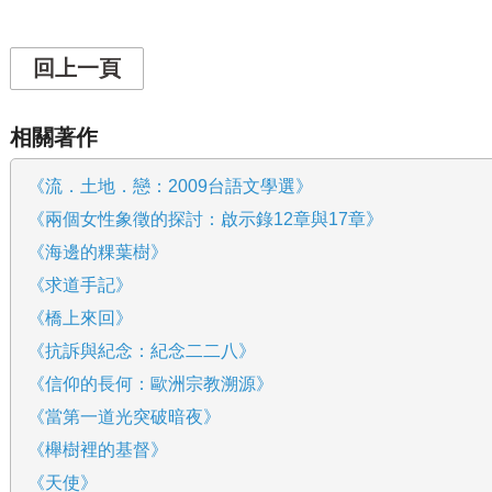
回上一頁
相關著作
《流．土地．戀：2009台語文學選》
《兩個女性象徵的探討：啟示錄12章與17章》
《海邊的粿葉樹》
《求道手記》
《橋上來回》
《抗訴與紀念：紀念二二八》
《信仰的長何：歐洲宗教溯源》
《當第一道光突破暗夜》
《櫸樹裡的基督》
《天使》