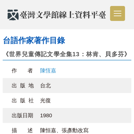
台語作家著作目錄
《世界兒童傳記文學全集13：林肯、貝多芬》
作 者
陳恆嘉
出 版 地
台北
出 版 社
光復
出版日期
1980
描 述
陳恒嘉、張彥勳改寫