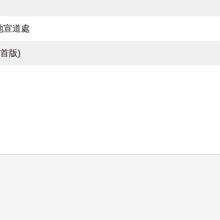
地宣道處
73首版)