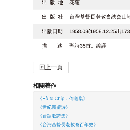
出 版 地
花蓮
出 版 社
台灣基督長老教會總會山
出版日期
1958.08(1958.12.25出1
描 述
聖詩35首。編譯
回上一頁
相關著作
《Pò͘-tō Chi̍p：佈道集》
《世紀新聖詩》
《台語歌詩集》
《台灣基督長老教會百年史》