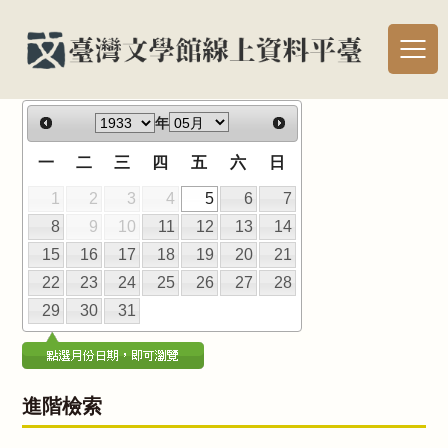
年
一
二
三
四
五
六
日
1
2
3
4
5
6
7
8
9
10
11
12
13
14
15
16
17
18
19
20
21
22
23
24
25
26
27
28
29
30
31
進階檢索