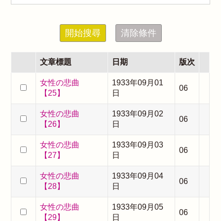
開始搜尋
清除條件
文章標題
日期
版次
女性の悲曲
1933年09月01
06
【25】
日
女性の悲曲
1933年09月02
06
【26】
日
女性の悲曲
1933年09月03
06
【27】
日
女性の悲曲
1933年09月04
06
【28】
日
女性の悲曲
1933年09月05
06
【29】
日