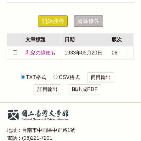
開始搜尋
清除條件
文章標題
日期
版次
乳兒の綠便も
1933年05月20日
06
TXT格式
CSV格式
簡目輸出
詳目輸出
匯出成PDF
地址：台南市中西區中正路1號
電話：(06)221-7201