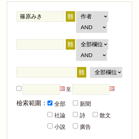
難
難
難
至
檢索範圍：
全部
新聞
社論
詩
散文
小說
廣告