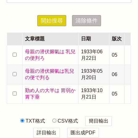
開始搜尋
清除條件
文章標題
日期
版次
母親の潜伏腳氣は 乳兒
1933年06
05
の便判ろ
月22日
母親の潜伏腳氣は乳兒
1933年05
06
の便で判る
月20日
勤め人の大半は 胃弱か
1933年10
05
胃下垂
月21日
TXT格式
CSV格式
簡目輸出
詳目輸出
匯出成PDF