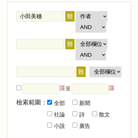
難
難
難
至
檢索範圍：
全部
新聞
社論
詩
散文
小說
廣告