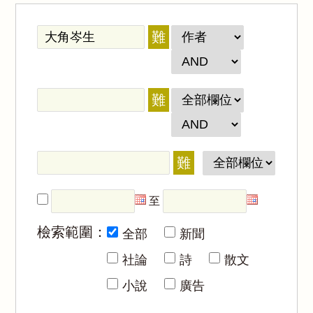
難
難
難
至
檢索範圍：
全部
新聞
社論
詩
散文
小說
廣告