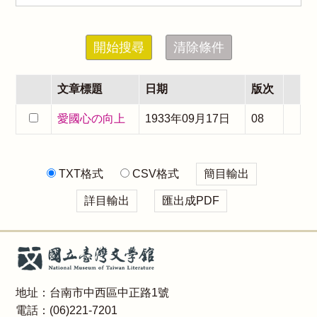
開始搜尋
清除條件
文章標題
日期
版次
愛國心の向上
1933年09月17日
08
TXT格式
CSV格式
簡目輸出
詳目輸出
匯出成PDF
地址：台南市中西區中正路1號
電話：(06)221-7201