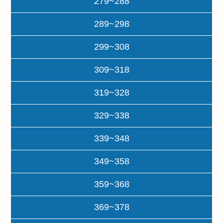
279~288
289~298
299~308
309~318
319~328
329~338
339~348
349~358
359~368
369~378