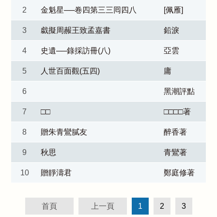
2
金魁星──卷四第三三囘四八
[佩雁]
3
戱擬周赧王致孟嘉書
鉛淚
4
史遺──錄採訪冊(八)
亞雲
5
人世百面觀(五四)
庸
6
黑潮評點
7
□□
□□□□著
8
贈朱青鸞膩友
醉香著
9
秋思
青鸞著
10
贈靜濤君
鄭庭修著
首頁
上一頁
1
2
3