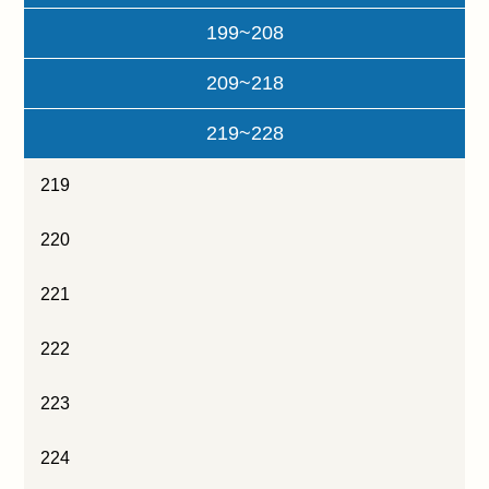
199~208
209~218
219~228
219
220
221
222
223
224