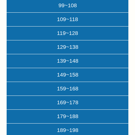
99~108
109~118
119~128
129~138
139~148
149~158
159~168
169~178
179~188
189~198