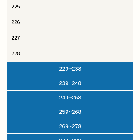
225
226
227
228
229~238
239~248
249~258
259~268
269~278