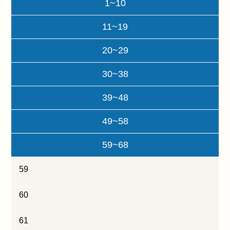
1~10
11~19
20~29
30~38
39~48
49~58
59~68
59
60
61