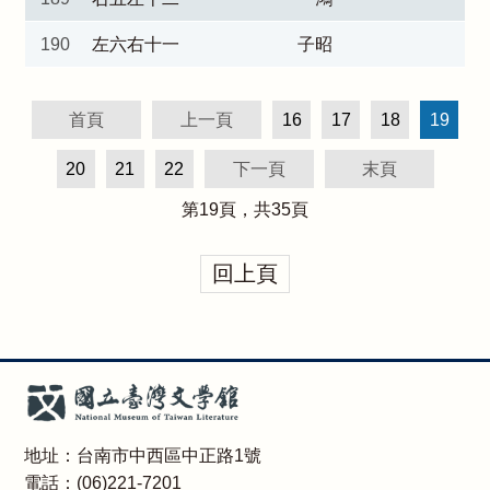
190
左六右十一
子昭
首頁
上一頁
16
17
18
19
20
21
22
下一頁
末頁
第
19
頁，共
35
頁
回上頁
地址：台南市中西區中正路1號
電話：(06)221-7201