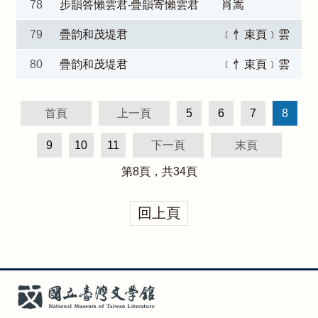
78
步韻答懶雲君‧疊韻寄懶雲君
肖嵩
79
疊韵和茂堤君
﹝忄束頁﹞雲
80
疊韵和茂堤君
﹝忄束頁﹞雲
首頁
上一頁
5
6
7
8
9
10
11
下一頁
末頁
第
8
頁，共
34
頁
回上頁