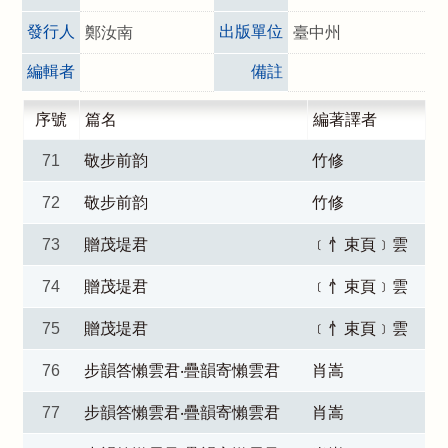
發行人
出版單位
鄭汝南
臺中州
編輯者
備註
序號
篇名
編著譯者
71
敬步前韵
竹修
72
敬步前韵
竹修
73
贈茂堤君
﹝忄束頁﹞雲
74
贈茂堤君
﹝忄束頁﹞雲
75
贈茂堤君
﹝忄束頁﹞雲
76
步韻答懶雲君‧疊韻寄懶雲君
肖嵩
77
步韻答懶雲君‧疊韻寄懶雲君
肖嵩