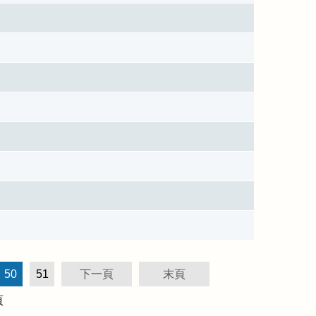
50
51
下一頁
末頁
頁