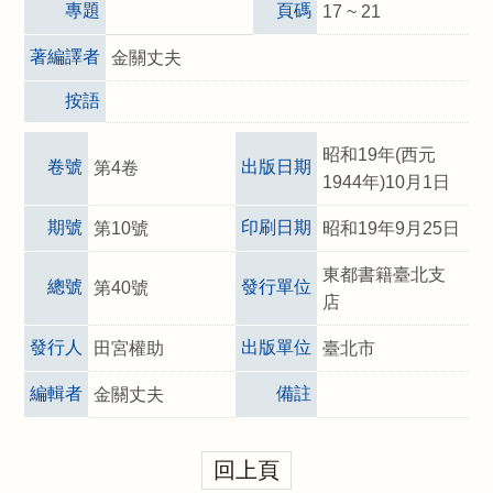
專題
頁碼
17 ~ 21
著編譯者
金關丈夫
按語
昭和19年(西元
卷號
出版日期
第4卷
1944年)10月1日
期號
印刷日期
第10號
昭和19年9月25日
東都書籍臺北支
總號
發行單位
第40號
店
發行人
出版單位
田宮權助
臺北市
編輯者
備註
金關丈夫
回上頁