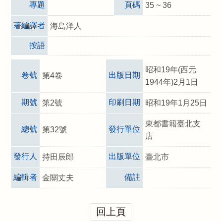
專題
頁碼
35 ~ 36
著編譯者
海島洋人
按語
昭和19年(西元
卷號
出版日期
第4卷
1944年)2月1日
期號
印刷日期
第2號
昭和19年1月25日
東都書籍臺北支
總號
發行單位
第32號
店
發行人
出版單位
持田辰郎
臺北市
編輯者
備註
金關丈夫
回上頁